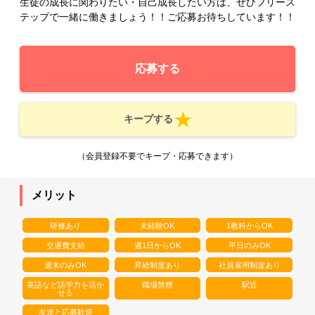
生徒の成長に関わりたい・自己成長したい方は、ぜひフリース
テップで一緒に働きましょう！！ご応募お待ちしています！！
応募する
キープする
（会員登録不要でキープ・応募できます）
メリット
研修あり
未経験OK
1教科からOK
交通費支給
週1日からOK
平日のみOK
週末のみOK
昇給制度あり
社員雇用制度あり
英語など語学力を活か
職場禁煙
駅近
せる
友達と応募歓迎