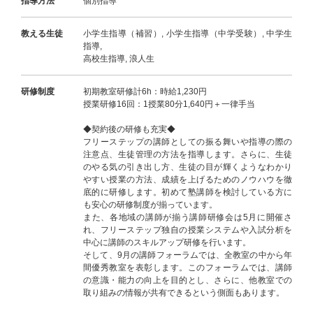
指導方法
個別指導
教える生徒
小学生指導（補習）, 小学生指導（中学受験）, 中学生
指導,
高校生指導, 浪人生
研修制度
初期教室研修計6h：時給1,230円
授業研修16回：1授業80分1,640円＋一律手当
◆契約後の研修も充実◆
フリーステップの講師としての振る舞いや指導の際の
注意点、生徒管理の方法を指導します。さらに、生徒
のやる気の引き出し方、生徒の目が輝くようなわかり
やすい授業の方法、成績を上げるためのノウハウを徹
底的に研修します。初めて塾講師を検討している方に
も安心の研修制度が揃っています。
また、各地域の講師が揃う講師研修会は5月に開催さ
れ、フリーステップ独自の授業システムや入試分析を
中心に講師のスキルアップ研修を行います。
そして、9月の講師フォーラムでは、全教室の中から年
間優秀教室を表彰します。このフォーラムでは、講師
の意識・能力の向上を目的とし、さらに、他教室での
取り組みの情報が共有できるという側面もあります。