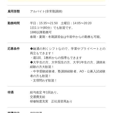
雇用形態
アルバイト(非常勤講師)
勤務時間
平日：15:35〜21:50 土曜日：14:05〜20:20
1日1コマ(80分）でも歓迎です。
18時以降勤務可
春期・夏期・冬期講習会は午前中からの勤務も可能。
応募条件
◆融通の利くシフトなので、学業やプライベートとの
両立もできます！
・週1回、1教科からの指導もできます
◆大学生の方、大学院生の方、大学1年生の方、講師未
経験の方大歓迎！
・中学受験経験者、塾講師経験者、AO・公募入試経験
者の方も歓迎！
・文理問わず歓迎！
待遇
給与改定 年1回あり。
交通費支給
研修制度充実 正社員登用あり