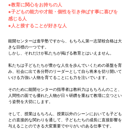
●教育に関心をお持ちの人
●子どもの能力や才能・個性を引き伸ばす事に喜びを
感じる人
●人と接することが好きな人
能開センターは進学塾ですから、もちろん第一志望校合格は大
きな目標の一つです。
しかし、それだけが私たちが掲げる教育とはいえません。
私たちは子どもたちが豊かな人生を歩んでいくための基盤を育
み、社会に出て各分野のリーダーとして自ら将来を切り開いて
いける力強い人物を育てることにも力を注いでいます。
そのために能開センターの指導者は教科力はもちろんのこと、
人間性の面でも優れた人物が日々研鑽を重ねて教壇に立つとい
う姿勢を大切にします。
そして、授業はもちろん、授業以外のシーンにおいても子ども
との直接的な関わりを通して、子どもたちの成長に直接影響を
与えることのできる大変重要でやりがいのある仕事です。