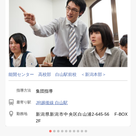
能開センター 高校部 白山駅前校 ＜新潟本部＞
指導方法
集団指導
最寄り駅
JR越後線 白山駅
勤務地
新潟県新潟市中央区白山浦2-645-56 F-BOX
2F