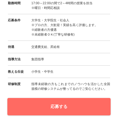
勤務時間
17:00～22:00の間で2～4時間の授業を担当
※曜日・時間応相談
応募条件
大学生・大学院生・社会人
※プロの方、大歓迎！実績を高く評価します。
※経験者の方優遇
※未経験者ＯＫ(丁寧な研修有)
待遇
交通費支給、昇給有
指導方法
集団指導
教える生徒
小学生・中学生
研修制度
指導未経験の方もこれまでのノウハウを活かした全国
規模の研修システムが整ってるのでご安心ください。
応募する