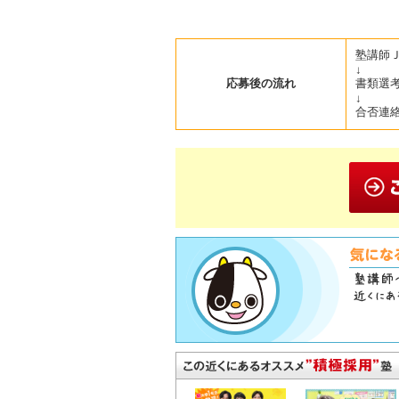
塾講師
↓
応募後の流れ
書類選
↓
合否連