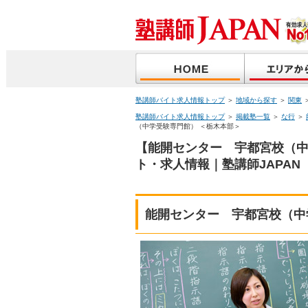
塾講師バイト求人情報トップ
＞
地域から探す
＞
関東
塾講師バイト求人情報トップ
＞
掲載塾一覧
＞
な行
＞
（中学受験専門館） ＜栃木本部＞
【能開センター 宇都宮校（中
ト・求人情報｜塾講師JAPAN
能開センター 宇都宮校（中