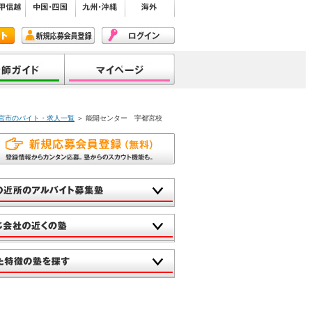
＞
都宮市のバイト・求人一覧
＞ 能開センター 宇都宮校