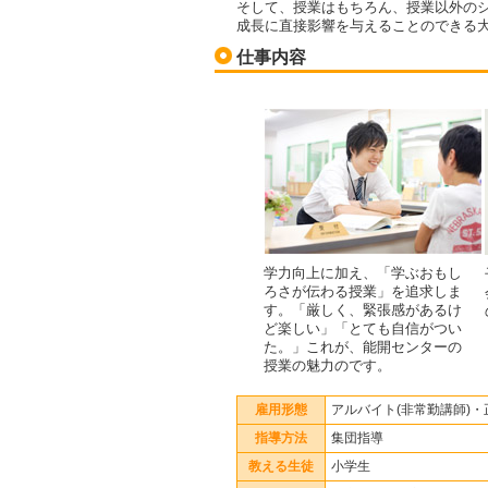
そして、授業はもちろん、授業以外の
成長に直接影響を与えることのできる
仕事内容
学力向上に加え、「学ぶおもし
ろさが伝わる授業」を追求しま
す。「厳しく、緊張感があるけ
ど楽しい」「とても自信がつい
た。」これが、能開センターの
授業の魅力のです。
雇用形態
アルバイト(非常勤講師)・
指導方法
集団指導
教える生徒
小学生