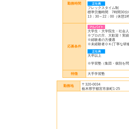
勤務時間
フレックスタイム制
標準労働時間 7時間30分
13：30～22：00（休憩
大学生・大学院生・社会人
※プロの方、大歓迎！実績
※経験者の方優遇
※未経験者ＯＫ(丁寧な研修
応募条件
大卒以上
※学習塾（集団・個別を問
特徴
大手学習塾
〒320-0034
勤務地
栃木県宇都宮市泉町1-25