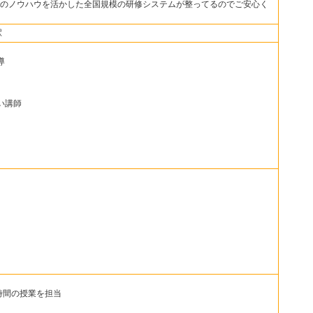
のノウハウを活かした全国規模の研修システムが整ってるのでご安心く
駅
導
い講師
～4時間の授業を担当