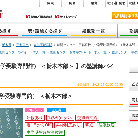
＞
栃木県
＞
宇都宮市
＞
東武宇都宮駅
＞ 能開センター 宇都宮校（中学受験専門館） ＜栃木本部
能開センターのバイト・求人一覧
＞
能開センター 栃木県のバイト・求人一覧
＞
能開センター 宇
学受験専門館） ＜栃木本部＞ 】の塾講師バイ
更新日時：2018-04-02 09:55:50
学受験専門館） ＜栃木本部＞
研修あり
1教科からOK
交通費支給
週1日からOK
昇給制度あり
駅近
理系歓迎
中学受験経験者歓迎