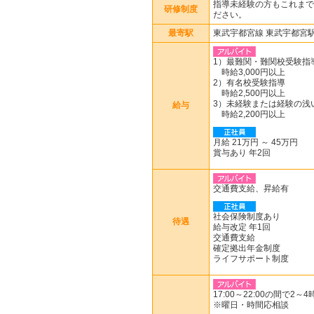
指導未経験の方もこれまで
研修制度
ださい。
最寄駅
東武宇都宮線 東武宇都宮
1）最難関・難関校受験指
時給3,000円以上
2）有名校受験指導
時給2,500円以上
3）未経験または経験の浅
給与
時給2,200円以上
月給 21万円 ～ 45万円
賞与あり 年2回
交通費支給、昇給有
社会保険制度あり
待遇
給与改定 年1回
交通費支給
確定拠出年金制度
ライフサポート制度
17:00～22:00の間で2
※曜日・時間応相談