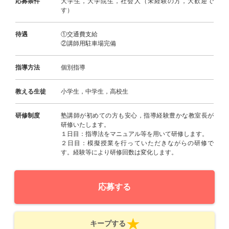
応募条件
大学生，大学院生，社会人（未経験の方，大歓迎で
す）
待遇
①交通費支給
②講師用駐車場完備
指導方法
個別指導
教える生徒
小学生，中学生，高校生
研修制度
塾講師が初めての方も安心，指導経験豊かな教室長が
研修いたします。
１日目：指導法をマニュアル等を用いて研修します。
２日目：模擬授業を行っていただきながらの研修で
す。経験等により研修回数は変化します。
応募する
キープする