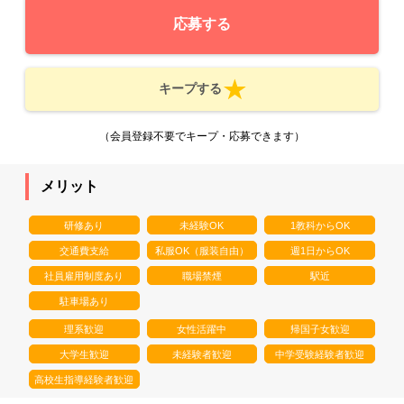
応募する
キープする
（会員登録不要でキープ・応募できます）
メリット
研修あり
未経験OK
1教科からOK
交通費支給
私服OK（服装自由）
週1日からOK
社員雇用制度あり
職場禁煙
駅近
駐車場あり
理系歓迎
女性活躍中
帰国子女歓迎
大学生歓迎
未経験者歓迎
中学受験経験者歓迎
高校生指導経験者歓迎