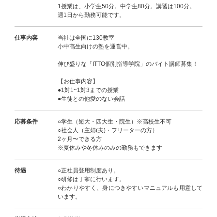
1授業は、小学生50分。中学生80分。講習は100分。
週1日から勤務可能です。
仕事内容
当社は全国に130教室
小中高生向けの塾を運営中。
伸び盛りな「ITTO個別指導学院」のバイト講師募集！
【お仕事内容】
●1対1~1対3までの授業
●生徒との他愛のない会話
応募条件
○学生（短大・四大生・院生）※高校生不可
○社会人（主婦(夫)・フリーターの方）
2ヶ月〜できる方
※夏休みや冬休みのみの勤務もできます
待遇
○正社員登用制度あり。
○研修は丁寧に行います。
○わかりやすく、身につきやすいマニュアルも用意して
います。