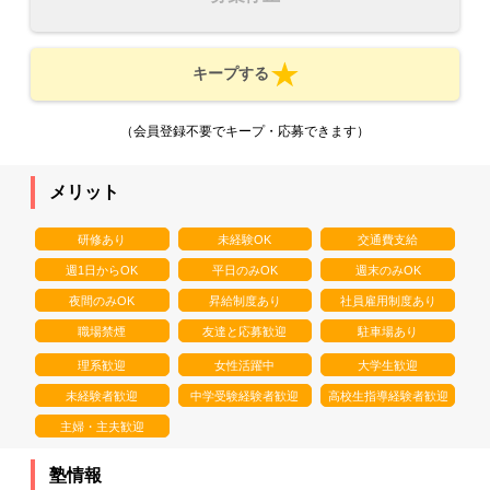
キープする
（会員登録不要でキープ・応募できます）
メリット
研修あり
未経験OK
交通費支給
週1日からOK
平日のみOK
週末のみOK
夜間のみOK
昇給制度あり
社員雇用制度あり
職場禁煙
友達と応募歓迎
駐車場あり
理系歓迎
女性活躍中
大学生歓迎
未経験者歓迎
中学受験経験者歓迎
高校生指導経験者歓迎
主婦・主夫歓迎
塾情報