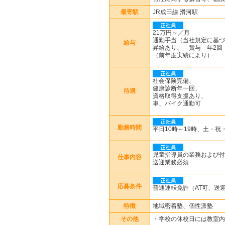
最寄駅
JR成田線 滑河駅
21万円～／月
通勤手当（当社規定に基づ
給与
昇給あり、 賞与 年2回
（前年度実績により）
社会保険完備、
健康診断年一回、
待遇
資格取得支援あり、
車、バイク通勤可
勤務時間
平日10時～19時、土・祝
児童指導員の業務および付
仕事内容
送迎業務必須
応募条件
普通運転免許（AT可、送
特徴
地域密着塾、個性派塾
その他
・学校の休校日には教室内