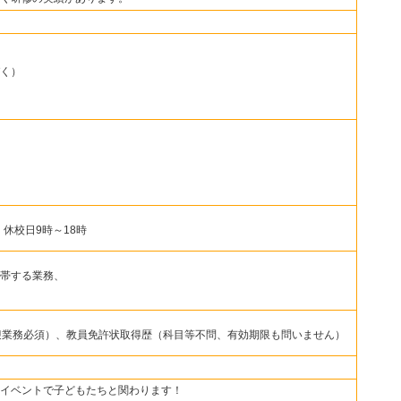
く）
・休校日9時～18時
帯する業務、
迎業務必須）、教員免許状取得歴（科目等不問、有効期限も問いません）
イベントで子どもたちと関わります！