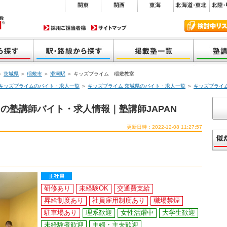
＞
茨城県
＞
稲敷市
＞
滑河駅
＞ キッズプライム 稲敷教室
キッズプライムのバイト・求人一覧
＞
キッズプライム 茨城県のバイト・求人一覧
＞
キッズプライ
の塾講師バイト・求人情報｜塾講師JAPAN
更新日時：2022-12-08 11:27:57
研修あり
未経験OK
交通費支給
昇給制度あり
社員雇用制度あり
職場禁煙
駐車場あり
理系歓迎
女性活躍中
大学生歓迎
未経験者歓迎
主婦・主夫歓迎