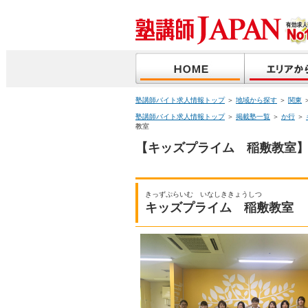
塾講師バイト求人情報トップ
＞
地域から探す
＞
関東
塾講師バイト求人情報トップ
＞
掲載塾一覧
＞
か行
＞
教室
【キッズプライム 稲敷教室】
きっずぷらいむ いなしききょうしつ
キッズプライム 稲敷教室