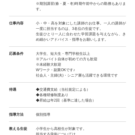
※期別講習(春・夏・冬)時期午前中からの勤務もありま
す。
仕事内容
小・中・高を対象にした講師のお仕事。一人の講師が
一度に担当するのは、3名位の生徒です。
生徒ひとり一人に合わせた学習課題を与えながら、き
め細かいアドバイス・指導をお願いします。
応募条件
大学生、短大生・専門学校生以上
※アルバイト自体が初めての方も歓迎
※未経験大歓迎
Wワーク・副業OKです♪
社会人・主婦(夫)・シニア層も活躍できる環境です
待遇
◆交通費支給（当社規定による）
◆各種研修制度あり
◆昇給は年2回（基準に達した場合）
指導方法
個別指導
教える生徒
小学生から高校生が対象です。
担当する学年については、