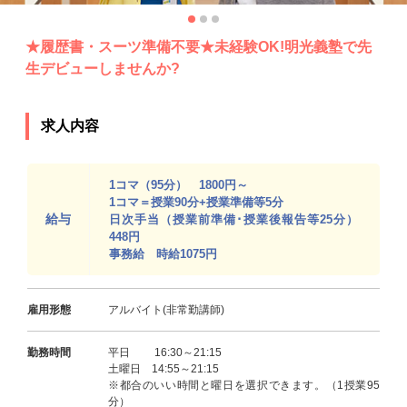
★履歴書・スーツ準備不要★未経験OK!明光義塾で先
生デビューしませんか?
求人内容
1コマ（95分） 1800円～
1コマ＝授業90分+授業準備等5分
給与
日次手当（授業前準備･授業後報告等25分）
448円
事務給 時給1075円
雇用形態
アルバイト(非常勤講師)
勤務時間
平日 16:30～21:15
土曜日 14:55～21:15
※都合のいい時間と曜日を選択できます。（1授業95
分）