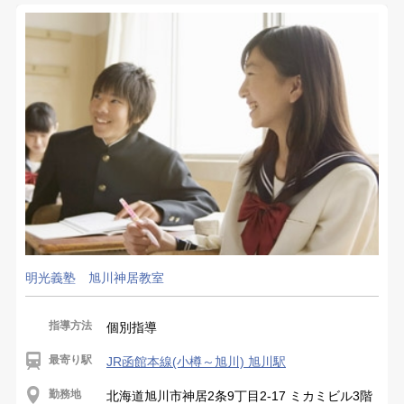
明光義塾 旭川神居教室
指導方法
個別指導
最寄り駅
JR函館本線(小樽～旭川) 旭川駅
勤務地
北海道旭川市神居2条9丁目2-17 ミカミビル3階