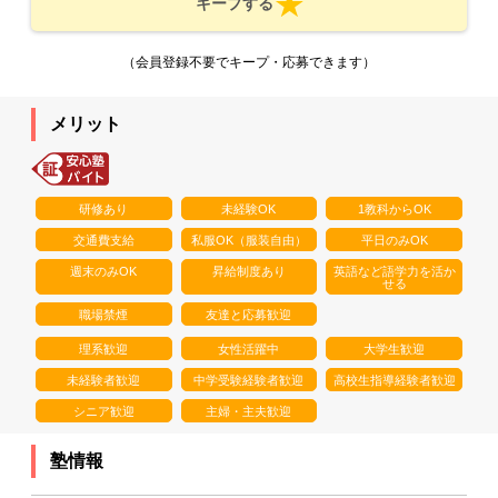
キープする
（会員登録不要でキープ・応募できます）
メリット
研修あり
未経験OK
1教科からOK
交通費支給
私服OK（服装自由）
平日のみOK
週末のみOK
昇給制度あり
英語など語学力を活か
せる
職場禁煙
友達と応募歓迎
理系歓迎
女性活躍中
大学生歓迎
未経験者歓迎
中学受験経験者歓迎
高校生指導経験者歓迎
シニア歓迎
主婦・主夫歓迎
塾情報