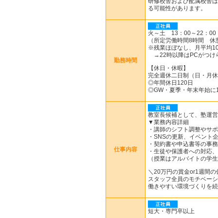
研修校舎および配属校舎は
る可能性があります。
火～土 13：00～22：00
（所定労働時間8時間 休
※残業ほぼなし、月平均10
→22時以降はPCがつけ
勤務時間
【休日・休暇】
完全週休二日制（日・月休
◎年間休日120日
◎GW・夏季・年末年始に
教室長候補として、塾運営
▼業務内容詳細
・講師のシフト調整やサポ
・SNSの更新、イベント
・契約書や申込書等の事務
仕事内容
・生徒や保護者への対応、
（授業はアルバイトの学生
＼20万円の賞金or1週間
スタッフ全員のモチベーシ
働きやすい環境づくりを続
短大・専門卒以上