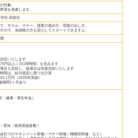
が対象。
希望を考慮します。
中学生 高校生
て、モラル・マナー、授業の進め方、宿題の出し方、
すので、未経験の方も安心してスタートできますよ。
恵駅
決定いたします
75円以上／23.06時間）を含みます
場合も支給し、超過分は別途支給いたします
時間は、給与規定に基づき計算
3.1万円（2025年実績）
修期間2ヶ月あり
災・健康・厚生年金）
）
休・育休：取得実績多数！
会社でのマネジメント研修／マナー研修／職種別研修 など）