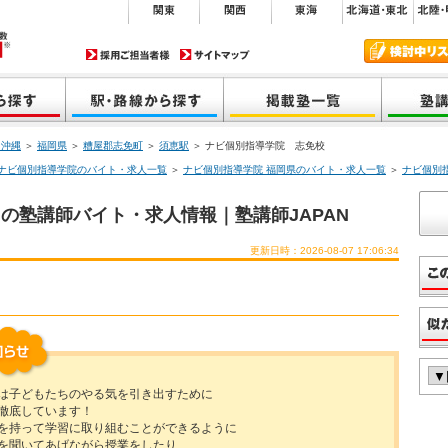
・沖縄
＞
福岡県
＞
糟屋郡志免町
＞
須恵駅
＞ ナビ個別指導学院 志免校
ナビ個別指導学院のバイト・求人一覧
＞
ナビ個別指導学院 福岡県のバイト・求人一覧
＞
ナビ個別
の塾講師バイト・求人情報｜塾講師JAPAN
更新日時：2026-08-07 17:06:34
は子どもたちのやる気を引き出すために
徹底しています！
を持って学習に取り組むことができるように
を聞いてあげながら授業をしたり、