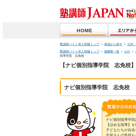
塾講師バイト求人情報トップ
＞
地域から探す
＞
九州
塾講師バイト求人情報トップ
＞
掲載塾一覧
＞
な行
＞
指導学院 志免校
【ナビ個別指導学院 志免校】
ナビ個別指導学院 志免校
ナビ個別指導学院
【ほめる指導】を
子どもたちが自信
生徒さんの気持ち