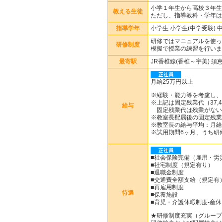
小学１年生から高校３年生
教える生徒
ただし、指導教科・学年は
指導学年
小学生 小学生(中学受験) 
研修ではマニュアルを使っ
研修制度
模擬で授業の練習を行いま
最寄駅
JR香椎線(香椎～宇美) 須
月給25万円以上
※経験・能力等を考慮し、
※上記は固定残業代（37,4
給与
固定残業代は残業がない
※教室長配属後の固定残業
※教室長の給与平均：月給3
※試用期間6ヶ月、うち研
■社会保険完備（雇用・労
■社宅制度（規定有り）
■退職金制度
■交通費全額支給（規定有
■再雇用制度
待遇
■保養施設
■育児・介護休暇制度-産
★研修制度充実（グループ