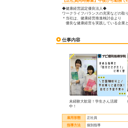
【正社員同時募集】午後から勤務で
◆健康経営認定優良法人◆
ワークライフバランスの充実などの取
＊当社は、健康経営推進検討会より
優良な健康経営を実践している企業と
仕事内容
未経験大歓迎！学生さん活躍
中！
雇用形態
正社員
指導方法
個別指導