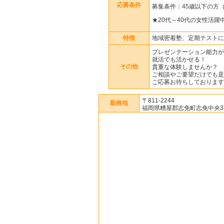
応募条件
募集条件：45歳以下の方
★20代～40代の女性活躍
特徴
地域密着塾、定期テストに
プレゼンテーション能力が
就活でも活かせる！
その他
貴重な体験しませんか？
ご相談やご要望だけでも是
ご応募お待ちしております
〒811-2244
勤務地
福岡県糟屋郡志免町志免中央3丁