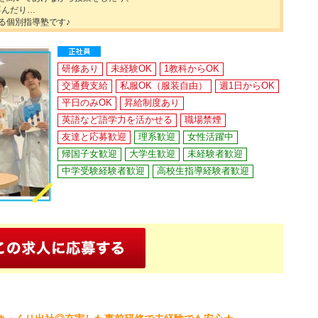
喜んだり…
る個別指導塾です♪
研修あり
未経験OK
1教科からOK
交通費支給
私服OK（服装自由）
週1日からOK
平日のみOK
昇給制度あり
英語など語学力を活かせる
職場禁煙
友達と応募歓迎
理系歓迎
女性活躍中
帰国子女歓迎
大学生歓迎
未経験者歓迎
中学受験経験者歓迎
高校生指導経験者歓迎