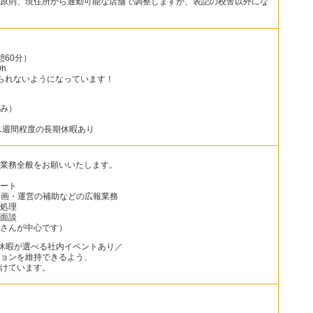
原則、現住所から通勤可能な店舗で調整しますが、表記の校舎以外にな
憩60分）
h
られないようになっています！
み）
1週間程度の長期休暇あり
業務全般をお願いいたします。
ート
企画・運営の補助などの広報業務
処理
面談
さんが中心です）
の休暇が選べる社内イベントあり／
ョンを維持できるよう、
けています。