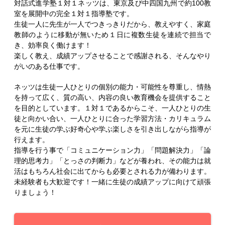
対話式進学塾１対１ネッツは、東京及び中四国九州で約100教
室を展開中の完全１対１指導塾です。
生徒一人に先生が一人でつきっきりだから、教えやすく、家庭
教師のように移動が無いため１日に複数生徒を連続で担当で
き、効率良く働けます！
楽しく教え、成績アップさせることで感謝される、そんなやり
がいのある仕事です。
ネッツは生徒一人ひとりの個別の能力・可能性を尊重し、情熱
を持って広く、質の高い、内容の良い教育機会を提供すること
を目的としています。１対１であるからこそ、一人ひとりの生
徒と向かい合い、一人ひとりに合った学習方法・カリキュラム
を元に生徒の学ぶ好奇心や学ぶ楽しさを引き出しながら指導が
行えます。
指導を行う事で「コミュニケーション力」「問題解決力」「論
理的思考力」「とっさの判断力」などが養われ、その能力は就
活はもちろん社会に出てからも必要とされる力が備わります。
未経験者も大歓迎です！一緒に生徒の成績アップに向けて頑張
りましょう！