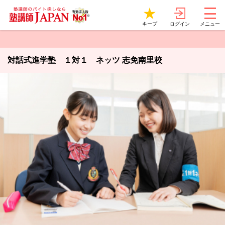
ログイン
キープ
メニュー
対話式進学塾 １対１ ネッツ 志免南里校