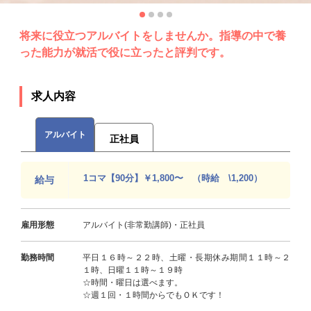
将来に役立つアルバイトをしませんか。指導の中で養
った能力が就活で役に立ったと評判です。
求人内容
アルバイト
正社員
1コマ【90分】￥1,800〜 （時給 \1,200）
給与
雇用形態
アルバイト(非常勤講師)・正社員
勤務時間
平日１６時～２２時、土曜・長期休み期間１１時～２
１時、日曜１１時～１９時
☆時間・曜日は選べます。
☆週１回・１時間からでもＯＫです！