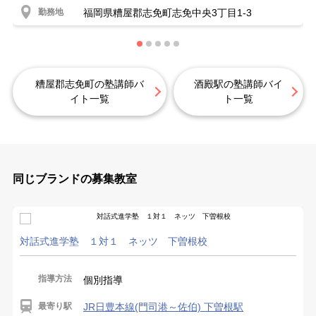
勤務地
福岡県糟屋郡志免町志免中央3丁目1-3
糟屋郡志免町の塾講師バ
酒殿駅の塾講師バイ
イト一覧
ト一覧
同じブランドの募集教室
対話式進学塾 １対１ ネッツ 下曽根校
指導方法
個別指導
最寄り駅
JR日豊本線(門司港～佐伯) 下曽根駅