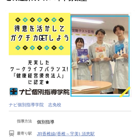
ナビ個別指導学院 志免校
指導方法
個別指導
最寄り駅
JR香椎線(香椎～宇美) 須恵駅