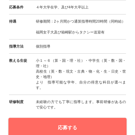
応募条件
４年大学在学、及び4年大卒以上
待遇
研修期間：2ヶ月間かつ通算指導時間20時間（同時給）
福岡女子大及び箱崎駅からタクシー送迎有
指導方法
個別指導
教える生徒
小１～６（算・国・理・社）・中学生（英・数・国・
理・社）
高校生（英・数・現文・古典・物・化・生・日史・世
史・地理）
より 指導可能な学年、自分の得意な科目が選べま
す。
研修制度
未経験の方でも丁寧に指導します。事前研修があるの
で安心です。
応募する