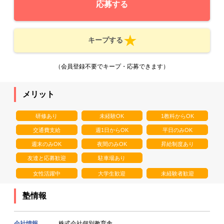
応募する
キープする
（会員登録不要でキープ・応募できます）
メリット
研修あり
未経験OK
1教科からOK
交通費支給
週1日からOK
平日のみOK
週末のみOK
夜間のみOK
昇給制度あり
友達と応募歓迎
駐車場あり
女性活躍中
大学生歓迎
未経験者歓迎
塾情報
会社情報
株式会社個別教育舎