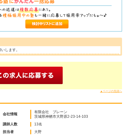
願いします。
▲ページの先頭へ
有限会社 ブレーン
会社情報
茨城県神栖市大野原2-23-14-103
講師人数
13名
担当者
大野