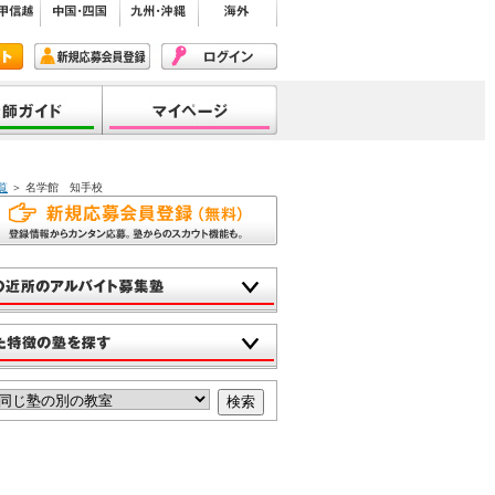
覧
＞ 名学館 知手校