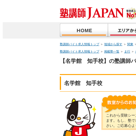
塾講師バイト求人情報トップ
＞
地域から探す
＞
関東
塾講師バイト求人情報トップ
＞
掲載塾一覧
＞
ま行
＞
【名学館 知手校】の塾講師バ
名学館 知手校
これから受験シー
ます。もし、塾で
さい。ご応募心よ