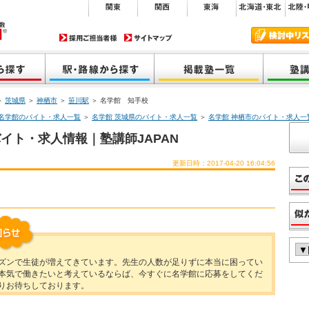
＞
茨城県
＞
神栖市
＞
笹川駅
＞ 名学館 知手校
名学館のバイト・求人一覧
＞
名学館 茨城県のバイト・求人一覧
＞
名学館 神栖市のバイト・求人一
イト・求人情報｜塾講師JAPAN
更新日時：2017-04-20 16:04:56
ズンで生徒が増えてきています。先生の人数が足りずに本当に困ってい
本気で働きたいと考えているならば、今すぐに名学館に応募をしてくだ
りお待ちしております。