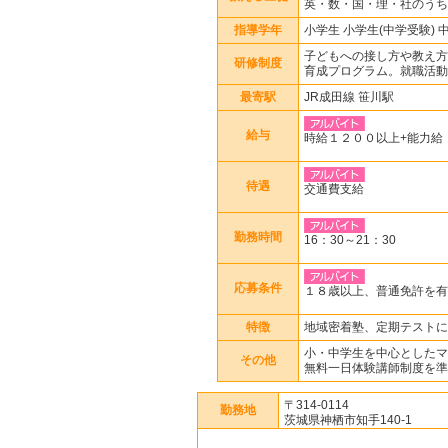
英・数・国・理・社のうち
指導学年
小学生 小学生(中学受験) 
子どもへの接し方や教え方
研修制度
育成プログラム。就職活動
最寄駅
JR成田線 笹川駅
給与
時給１２００以上+能力給
待遇
交通費支給
勤務時間
16：30～21：30
応募条件
１８歳以上、普通免許を有
特徴
地域密着塾、定期テストに
小・中学生を中心としたマ
その他
無料一日体験講師制度を準
〒314-0114
勤務地
茨城県神栖市知手140-1