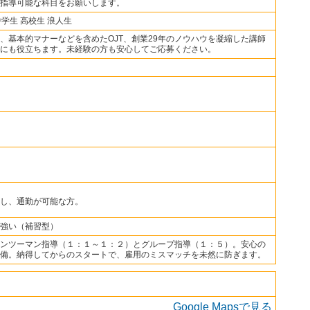
指導可能な科目をお願いします。
中学生 高校生 浪人生
、基本的マナーなどを含めたOJT、創業29年のノウハウを凝縮した講師
にも役立ちます。未経験の方も安心してご応募ください。
し、通勤が可能な方。
強い（補習型）
ンツーマン指導（１：１～１：２）とグループ指導（１：５）。安心の
備。納得してからのスタートで、雇用のミスマッチを未然に防ぎます。
Google Mapsで見る