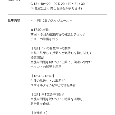
C.18：40〜20：00 D.20：10〜21：30
(※教室により異なる場合があります)
仕事内容
～（例）1日のスケジュール～
★17:00 出勤
前回・今回の授業内容の確認とチェック
テストの準備を行う。
【4講】小6の算数/中2の数学
合掌・黙想して授業へと気持ちを切り替えて
授業開始!
生徒が問題を解いている間に、間違いやすい
ポイントの解説を用意。
【18:30～18:40】
生徒の見送り・お出迎え)
スマイルタイム(夕礼)で情報共有
【5講】中1英語/中3数学
生徒が問題を説いている時間を活用し、
報告書を作成。
【授業終了】