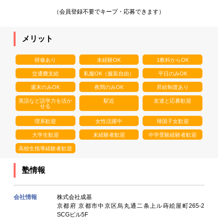
（会員登録不要でキープ・応募できます）
メリット
研修あり
未経験OK
1教科からOK
交通費支給
私服OK（服装自由）
平日のみOK
週末のみOK
夜間のみOK
昇給制度あり
英語など語学力を活か
駅近
友達と応募歓迎
せる
理系歓迎
女性活躍中
帰国子女歓迎
大学生歓迎
未経験者歓迎
中学受験経験者歓迎
高校生指導経験者歓迎
塾情報
会社情報
株式会社成基
京都府 京都市中京区烏丸通二条上ル蒔絵屋町265-2
SCGビル5F