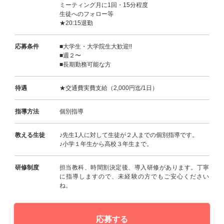
ミーティング月に1回・15分程度
生徒へのフォロー等
★20:15退勤
応募条件
■大学生・大学院生大歓迎!!
■週２〜
■長期勤務可能な方
待遇
★交通費実費支給（2,000円迄/1日）
指導方法
個別指導
教える生徒
♪先生1人に対して生徒が２人までの個別指導です。
♪小学１年生から高校３年生まで。
研修制度
担当教科、時間割決定後、導入研修があります。丁寧
に指導しますので、未経験の方でもご安心ください
ね。
応募する