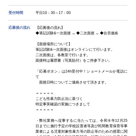
受付時間
平日10：30～17：00
応募後の流れ
【応募後の流れ】
◆筆記試験&一次面接 → ◆二次面接 → ◆合否連絡
【面接場所について】
筆記試験&一次面接はオンラインにて行います。
二次面接は、各教室で行います。
面接時は履歴書（写真貼付）をご持参下さい。
「応募ボタン」は24h受付中！ショートメールか電話に
て
面接日時についてご連絡させて頂きます。
＝＝＝＝＝
こども性暴力防止法に基づく
特定事実確認の実施につきまして
＝＝＝＝＝
・弊社業務へ従事するに当たっては、令和８年12月25
日までに施行予定の学校設置者等及び民間教育保育等事
業者による児童対象性暴力等の防止等のための措置に関