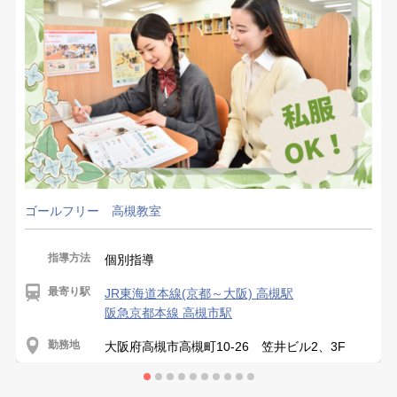
ゴールフリー 高槻教室
指導方法
個別指導
最寄り駅
JR東海道本線(京都～大阪) 高槻駅
阪急京都本線 高槻市駅
勤務地
大阪府高槻市高槻町10-26 笠井ビル2、3F