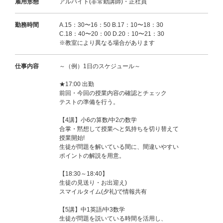
雇用形態
アルバイト(非常勤講師)・正社員
勤務時間
A.15：30〜16：50 B.17：10〜18：30
C.18：40〜20：00 D.20：10〜21：30
※教室により異なる場合があります
仕事内容
～（例）1日のスケジュール～
★17:00 出勤
前回・今回の授業内容の確認とチェック
テストの準備を行う。
【4講】小6の算数/中2の数学
合掌・黙想して授業へと気持ちを切り替えて
授業開始!
生徒が問題を解いている間に、間違いやすい
ポイントの解説を用意。
【18:30～18:40】
生徒の見送り・お出迎え)
スマイルタイム(夕礼)で情報共有
【5講】中1英語/中3数学
生徒が問題を説いている時間を活用し、