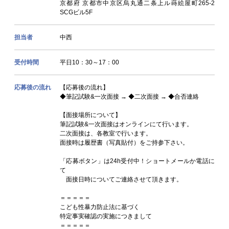
京都府 京都市中京区烏丸通二条上ル蒔絵屋町265-2
SCGビル5F
担当者
中西
受付時間
平日10：30～17：00
応募後の流れ
【応募後の流れ】
◆筆記試験&一次面接 → ◆二次面接 → ◆合否連絡
【面接場所について】
筆記試験&一次面接はオンラインにて行います。
二次面接は、各教室で行います。
面接時は履歴書（写真貼付）をご持参下さい。
「応募ボタン」は24h受付中！ショートメールか電話に
て
面接日時についてご連絡させて頂きます。
＝＝＝＝＝
こども性暴力防止法に基づく
特定事実確認の実施につきまして
＝＝＝＝＝