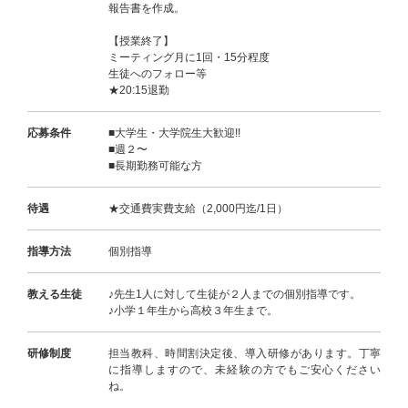
報告書を作成。
【授業終了】
ミーティング月に1回・15分程度
生徒へのフォロー等
★20:15退勤
応募条件
■大学生・大学院生大歓迎!!
■週２〜
■長期勤務可能な方
待遇
★交通費実費支給（2,000円迄/1日）
指導方法
個別指導
教える生徒
♪先生1人に対して生徒が２人までの個別指導です。
♪小学１年生から高校３年生まで。
研修制度
担当教科、時間割決定後、導入研修があります。丁寧
に指導しますので、未経験の方でもご安心ください
ね。