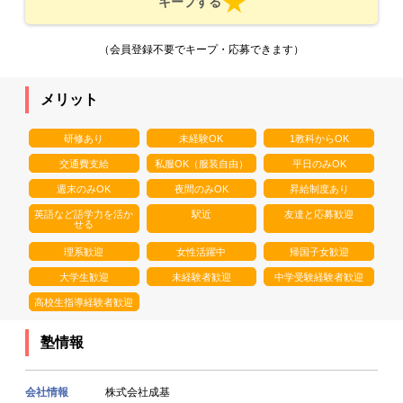
キープする
（会員登録不要でキープ・応募できます）
メリット
研修あり
未経験OK
1教科からOK
交通費支給
私服OK（服装自由）
平日のみOK
週末のみOK
夜間のみOK
昇給制度あり
英語など語学力を活か
駅近
友達と応募歓迎
せる
理系歓迎
女性活躍中
帰国子女歓迎
大学生歓迎
未経験者歓迎
中学受験経験者歓迎
高校生指導経験者歓迎
塾情報
会社情報
株式会社成基