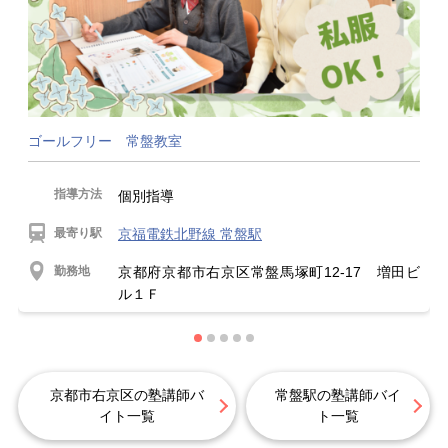
ゴールフリー 常盤教室
指導方法
個別指導
最寄り駅
京福電鉄北野線 常盤駅
勤務地
京都府京都市右京区常盤馬塚町12-17 増田ビ
ル１Ｆ
京都市右京区の塾講師バ
常盤駅の塾講師バイ
イト一覧
ト一覧