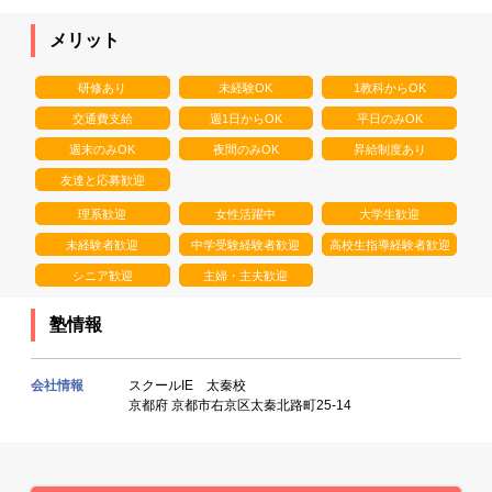
メリット
研修あり
未経験OK
1教科からOK
交通費支給
週1日からOK
平日のみOK
週末のみOK
夜間のみOK
昇給制度あり
友達と応募歓迎
理系歓迎
女性活躍中
大学生歓迎
未経験者歓迎
中学受験経験者歓迎
高校生指導経験者歓迎
シニア歓迎
主婦・主夫歓迎
塾情報
会社情報
スクールIE 太秦校
京都府 京都市右京区太秦北路町25-14