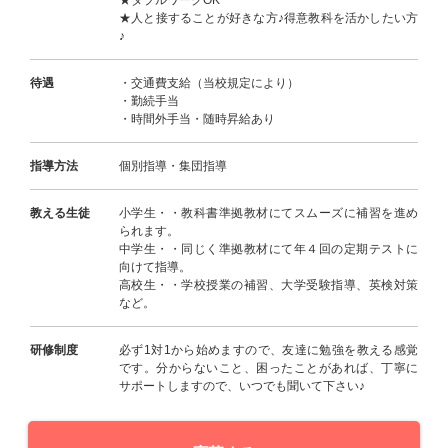
★ダブルワークOK
★人と接することが好きな方♪得意教科を活かしたい方
♪
待遇
・交通費支給（当校規定により）
・勤続手当
・時間外手当・随時昇給あり
指導方法
個別指導・集団指導
教える生徒
小学生・・教科書準拠教材にてスムーズに補習を進め
られます。
中学生・・同じく準拠教材にて年４回の定期テストに
向けて指導。
高校生・・学校授業の補習、大学受験指導、英検対策
など。
研修制度
必ず1対1から始めますので、友達に勉強を教える感覚
です。分からないこと、困ったことがあれば、丁寧に
サポートしますので、いつでも聞いて下さい♪