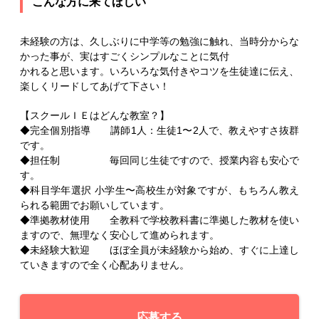
こんな方に来てほしい
未経験の方は、久しぶりに中学等の勉強に触れ、当時分からな
かった事が、実はすごくシンプルなことに気付
かれると思います。いろいろな気付きやコツを生徒達に伝え、
楽しくリードしてあげて下さい！
【スクールＩＥはどんな教室？】
◆完全個別指導 講師1人：生徒1〜2人で、教えやすさ抜群
です。
◆担任制 毎回同じ生徒ですので、授業内容も安心で
す。
◆科目学年選択 小学生〜高校生が対象ですが、もちろん教え
られる範囲でお願いしています。
◆準拠教材使用 全教科で学校教科書に準拠した教材を使い
ますので、無理なく安心して進められます。
◆未経験大歓迎 ほぼ全員が未経験から始め、すぐに上達し
ていきますので全く心配ありません。
応募する