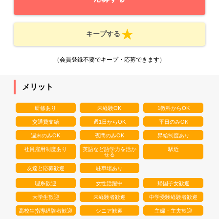
キープする
（会員登録不要でキープ・応募できます）
メリット
研修あり
未経験OK
1教科からOK
交通費支給
週1日からOK
平日のみOK
週末のみOK
夜間のみOK
昇給制度あり
社員雇用制度あり
英語など語学力を活か
駅近
せる
友達と応募歓迎
駐車場あり
理系歓迎
女性活躍中
帰国子女歓迎
大学生歓迎
未経験者歓迎
中学受験経験者歓迎
高校生指導経験者歓迎
シニア歓迎
主婦・主夫歓迎