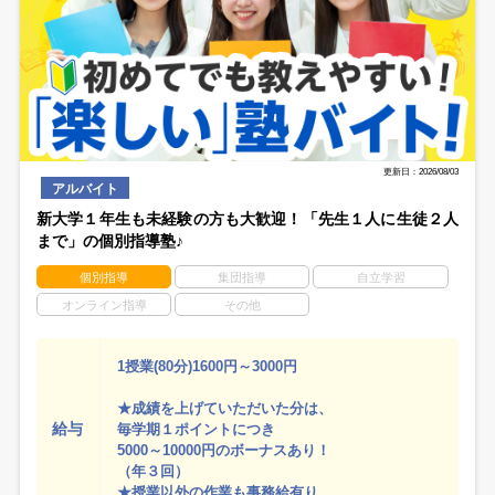
更新日：2026/08/03
アルバイト
新大学１年生も未経験の方も大歓迎！「先生１人に生徒２人
まで」の個別指導塾♪
個別指導
集団指導
自立学習
オンライン指導
その他
1授業(80分)1600円～3000円
★成績を上げていただいた分は、
給与
毎学期１ポイントにつき
5000～10000円のボーナスあり！
（年３回）
★授業以外の作業も事務給有り。