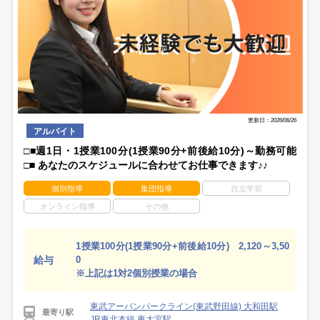
更新日：2026/06/26
アルバイト
□■週1日・1授業100分(1授業90分+前後給10分)～勤務可能
□■ あなたのスケジュールに合わせてお仕事できます♪♪
個別指導
集団指導
自立学習
オンライン指導
その他
1授業100分(1授業90分+前後給10分) 2,120～3,50
給与
0
※上記は1対2個別授業の場合
東武アーバンパークライン(東武野田線) 大和田駅
最寄り駅
JR東北本線 東大宮駅