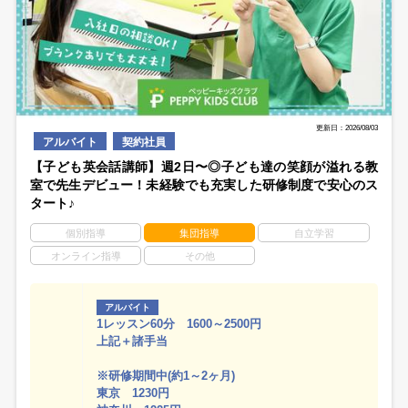
更新日：2026/08/03
アルバイト
契約社員
【子ども英会話講師】週2日〜◎子ども達の笑顔が溢れる教
室で先生デビュー！未経験でも充実した研修制度で安心のス
タート♪
個別指導
集団指導
自立学習
オンライン指導
その他
アルバイト
1レッスン60分 1600～2500円
上記＋諸手当
※研修期間中(約1～2ヶ月)
東京 1230円