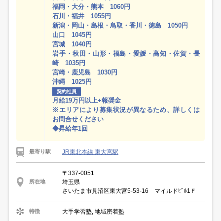
福岡・大分・熊本 1060円
石川・福井 1055円
新潟・岡山・島根・鳥取・香川・徳島 1050円
山口 1045円
宮城 1040円
岩手・秋田・山形・福島・愛媛・高知・佐賀・長
崎 1035円
宮崎・鹿児島 1030円
沖縄 1025円
契約社員
月給19万円以上+報奨金
※エリアにより募集状況が異なるため、詳しくは
お問合せください
◆昇給年1回
JR東北本線 東大宮駅
最寄り駅
〒337-0051
埼玉県
所在地
さいたま市見沼区東大宮5-53-16 マイルドﾋﾞﾙ1Ｆ
大手学習塾, 地域密着塾
特徴