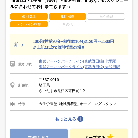
□■週1日・1授業（90分）～勤務可能 □■ あなたのスケジュー
ルに合わせてお仕事できます♪♪
個別指導
集団指導
自立学習
オンライン指導
その他
100分(授業90分+前後給10分)2120円～3500円
給与
※上記は1対2個別授業の場合
東武アーバンパークライン(東武野田線) 七里駅
最寄り駅
東武アーバンパークライン(東武野田線) 大和田駅
〒337-0016
埼玉県
所在地
さいたま市見沼区東門前4-2
大手学習塾, 地域密着塾, オープニングスタッフ
特徴
もっと見る
キープする
詳細を見る