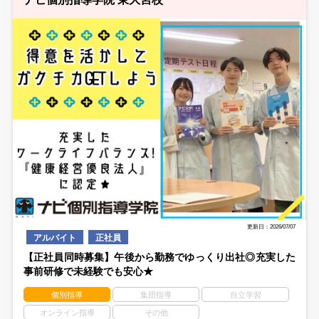
更新日：2026/07/07
アルバイト
正社員
【正社員同時募集】午後から勤務でゆっくり出社◎充実した
事前研修で未経験でも安心★
個別指導
集団指導
自立学習
オンライン指導
その他