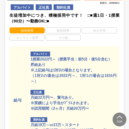
更新日：2026/06/11
アルバイト
正社員
契約社員
生徒増加中につき、積極採用中です！ □■週1日・1授業
（90分）〜勤務OK□■
個別指導
集団指導
自立学習
オンライン指導
その他
アルバイト
1授業2022円～（授業手当：前5分・後5分含む）
昇給あり
※上記給与は1対2の場合となります。
（1対2の場合は2022円～、1対1の場合は1816円
～）
正社員
月給22万円〜、賞与あり。
給与
※実績により手当がﾌﾟﾗｽされます。
※試用期間（2ヶ月）月給20万円〜
契約社員
月給18万～or23万～スタート