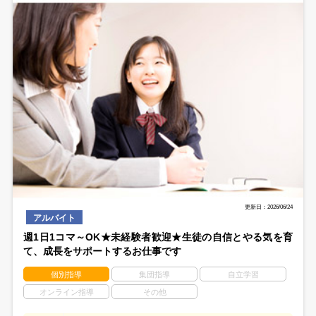
更新日：2026/06/24
アルバイト
週1日1コマ～OK★未経験者歓迎★生徒の自信とやる気を育
て、成長をサポートするお仕事です
個別指導
集団指導
自立学習
オンライン指導
その他