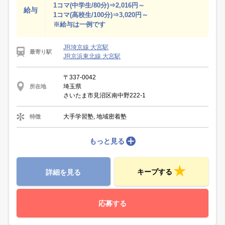
1コマ(中学生/80分)⇒2,016円～
給与
1コマ(高校生/100分)⇒3,020円～
※給与は一例です
JR埼京線 大宮駅
最寄り駅
JR京浜東北線 大宮駅
〒337-0042
埼玉県
所在地
さいたま市見沼区南中野222-1
大手学習塾, 地域密着塾
特徴
もっと見る
キープする
詳細を見る
応募する