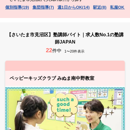
個別指導(19)
集団指導(7)
週1日からOK(14)
駅近(8)
私服OK（
【さいたま市見沼区】塾講師バイト｜求人数No.1の塾講
師JAPAN
22
件中
1〜20件表示
ペッピーキッズクラブ みぬま南中野教室