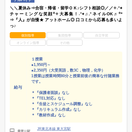
アルバイト
＼＼夏休み⇒合宿・帰省・留学ＯＫ♪シフト相談◎／／✧˖°⌖
チャーミングな笑顔꙳✧大募集！˖°⌖♫.°ネイルOK♬꙳*
⇒『人』が自慢★ アットホーム◎ 口コミから応募も多いよ
っ♪
個別指導
集団指導
自立学習
オンライン指導
その他
１授業
●1,950円～
●2,350円（大受英語，数3C，物理，化学）
1授業は授業時間80分と授業前後の簡単な付随業務
です。
給与
＊『保護者面談』なし
＊『TEL対応』なし
＊『生徒とスケジュール調整』なし
＊『カリキュラム作成』なし
＊『教材作成』なし
JR東北本線 東大宮駅
最寄り駅