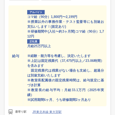
アルバイト
コマ給（90分）1,800円〜2,199円
※授業以外の事務作業・テスト監督等にも別途お
支払いします！(規定あり)
※研修期間中(入社〜約3ヶ月間)コマ給（90分）1,7
12円
正社員
月給25万円以上
給与
※経験・能力等を考慮し、決定いたします
※上記は固定残業代（37,475円以上／23.06時間）
を含みます
固定残業代は残業がない場合も支給し、超過分
は別途支給いたします
※教室長配属後の固定残業時間は、給与規定に基
づき計算
※教室長の給与平均：月給33.1万円（2025年実
績）
※試用期間6ヶ月、うち研修期間2ヶ月あり
JR東北本線 東大宮駅
最寄り駅