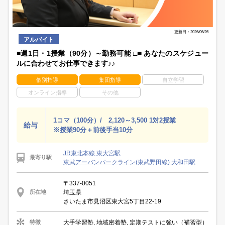
更新日：2026/06/26
アルバイト
■週1日・1授業（90分）～勤務可能 □■ あなたのスケジュー
ルに合わせてお仕事できます♪♪
個別指導
集団指導
自立学習
オンライン指導
その他
1コマ（100分）/ 2,120～3,500 1対2授業
給与
※授業90分＋前後手当10分
JR東北本線 東大宮駅
最寄り駅
東武アーバンパークライン(東武野田線) 大和田駅
〒337-0051
埼玉県
所在地
さいたま市見沼区東大宮5丁目22-19
大手学習塾, 地域密着塾, 定期テストに強い（補習型）
特徴