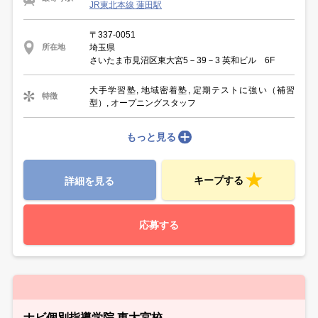
JR東北本線 蓮田駅
〒337-0051
埼玉県
所在地
さいたま市見沼区東大宮5－39－3 英和ビル 6F
大手学習塾, 地域密着塾, 定期テストに強い（補習
特徴
型）, オープニングスタッフ
もっと見る
キープする
詳細を見る
応募する
ナビ個別指導学院 東大宮校