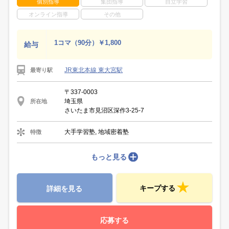
個別指導
集団指導
自立学習
オンライン指導
その他
1コマ（90分）￥1,800
給与
JR東北本線 東大宮駅
最寄り駅
〒337-0003
埼玉県
所在地
さいたま市見沼区深作3-25-7
大手学習塾, 地域密着塾
特徴
もっと見る
キープする
詳細を見る
応募する