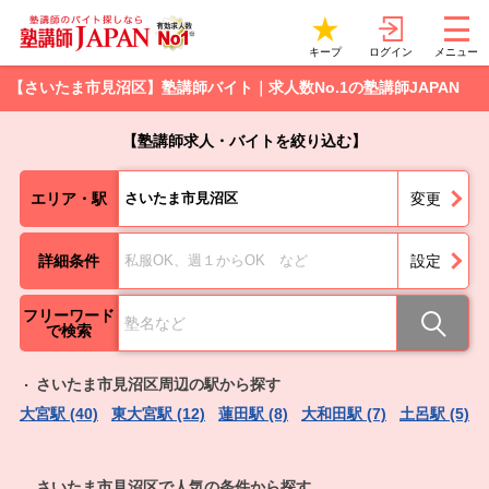
ログイン
キープ
メニュー
【さいたま市見沼区】塾講師バイト｜求人数No.1の塾講師JAPAN
【塾講師求人・バイトを絞り込む】
エリア・駅
さいたま市見沼区
変更
詳細条件
私服OK、週１からOK など
設定
フリーワード
で検索
さいたま市見沼区周辺の駅から探す
大宮駅 (40)
東大宮駅 (12)
蓮田駅 (8)
大和田駅 (7)
土呂駅 (5)
さいたま市見沼区で人気の条件から探す