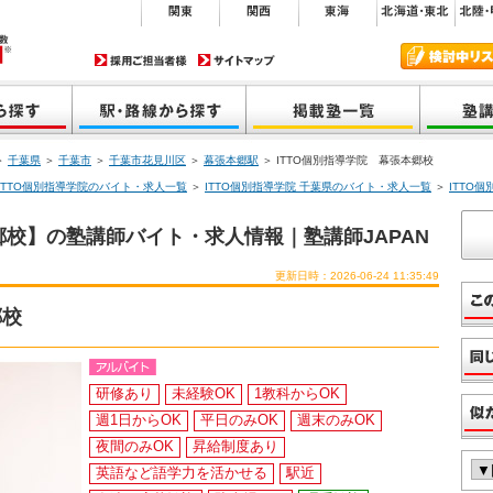
＞
千葉県
＞
千葉市
＞
千葉市花見川区
＞
幕張本郷駅
＞ ITTO個別指導学院 幕張本郷校
ITTO個別指導学院のバイト・求人一覧
＞
ITTO個別指導学院 千葉県のバイト・求人一覧
＞
ITTO
郷校】の塾講師バイト・求人情報｜塾講師JAPAN
更新日時：2026-06-24 11:35:49
郷校
研修あり
未経験OK
1教科からOK
週1日からOK
平日のみOK
週末のみOK
夜間のみOK
昇給制度あり
英語など語学力を活かせる
駅近