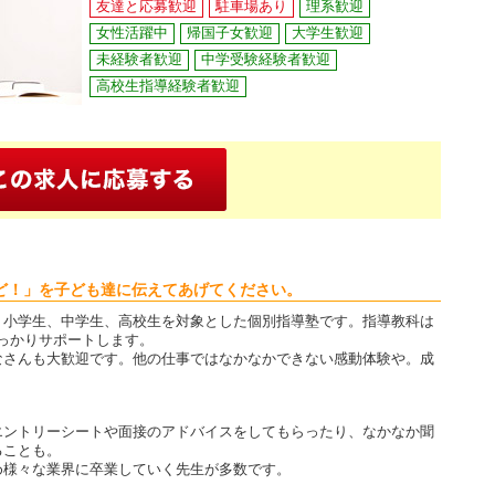
友達と応募歓迎
駐車場あり
理系歓迎
女性活躍中
帰国子女歓迎
大学生歓迎
未経験者歓迎
中学受験経験者歓迎
高校生指導経験者歓迎
ど！」を子ども達に伝えてあげてください。
」小学生、中学生、高校生を対象とした個別指導塾です。指導教科は
っかりサポートします。
なさんも大歓迎です。他の仕事ではなかなかできない感動体験や。成
？
エントリーシートや面接のアドバイスをしてもらったり、なかなか聞
ることも。
め様々な業界に卒業していく先生が多数です。