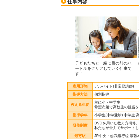
仕事内容
子どもたちと一緒に目の前のハ
ードルをクリアしていく仕事で
す！
雇用形態
アルバイト(非常勤講師)
指導方法
個別指導
主に小・中学生
教える生徒
希望次第で高校生の担当を
指導学年
小学生(中学受験) 中学生 
DVDを用いた教え方研修
研修制度
私たちが全力でサポートし
最寄駅
JR中央・総武緩行線 幕張