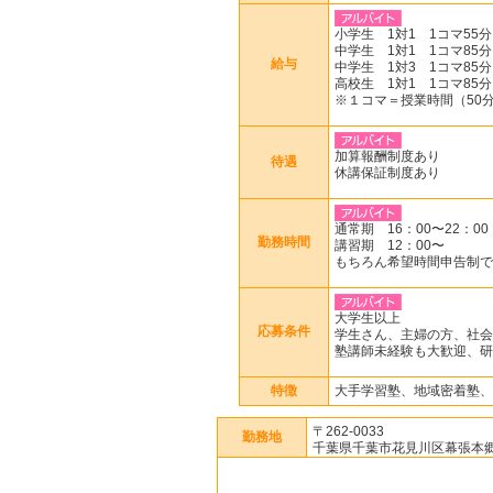
小学生 1対1 1コマ55分 
中学生 1対1 1コマ85分 
給与
中学生 1対3 1コマ85分 
高校生 1対1 1コマ85分 
※１コマ＝授業時間（50分o
加算報酬制度あり
待遇
休講保証制度あり
通常期 16：00〜22：00
勤務時間
講習期 12：00〜
もちろん希望時間申告制で
大学生以上
応募条件
学生さん、主婦の方、社会
塾講師未経験も大歓迎、研
特徴
大手学習塾、地域密着塾、
〒262-0033
勤務地
千葉県千葉市花見川区幕張本郷2-