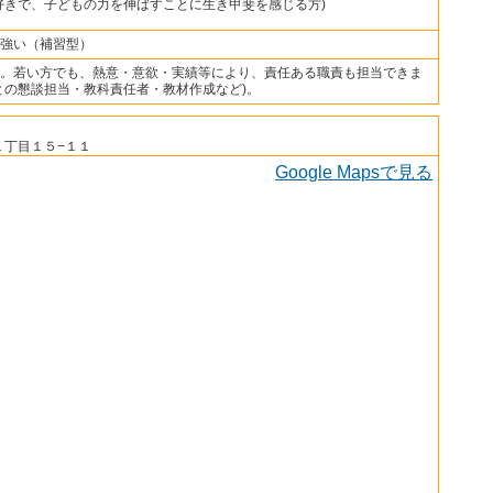
好きで、子どもの力を伸ばすことに生き甲斐を感じる方)
強い（補習型）
。若い方でも、熱意・意欲・実績等により、責任ある職責も担当できま
との懇談担当・教科責任者・教材作成など)。
１丁目１５−１１
Google Mapsで見る