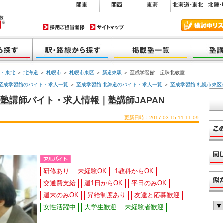
道・東北
＞
北海道
＞
札幌市
＞
札幌市東区
＞
新道東駅
＞ 至成学習館 丘珠北教室
至成学習館のバイト・求人一覧
＞
至成学習館 北海道のバイト・求人一覧
＞
至成学習館 札幌市東
塾講師バイト・求人情報｜塾講師JAPAN
更新日時：2017-03-15 11:11:09
研修あり
未経験OK
1教科からOK
交通費支給
週1日からOK
平日のみOK
週末のみOK
昇給制度あり
友達と応募歓迎
女性活躍中
大学生歓迎
未経験者歓迎