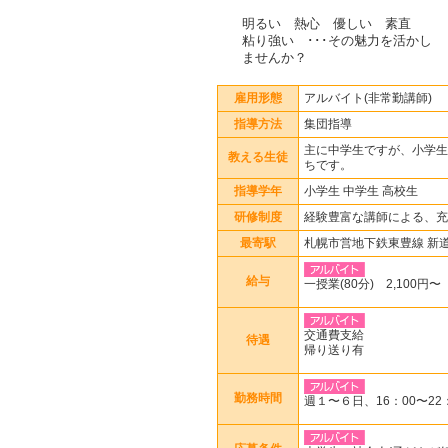
明るい 熱心 優しい 素直
粘り強い ･･･その魅力を活かし
ませんか？
雇用形態
アルバイト(非常勤講師)
指導方法
集団指導
主に中学生ですが、小学生
教える生徒
ちです。
指導学年
小学生 中学生 高校生
研修制度
経験豊富な講師による、充
最寄駅
札幌市営地下鉄東豊線 新
給与
一授業(80分) 2,100円〜
交通費支給
待遇
帰り送り有
勤務時間
週１〜６日、16：00〜2