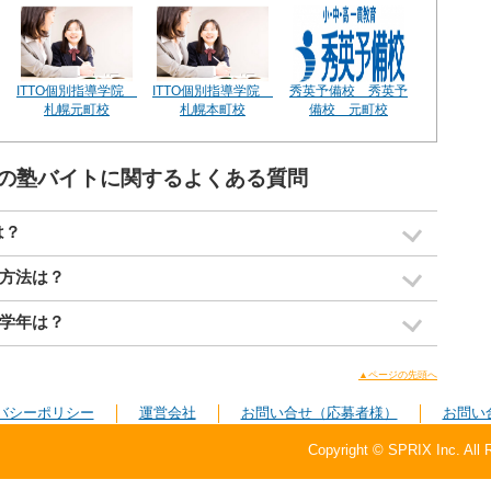
ITTO個別指導学院
ITTO個別指導学院
秀英予備校 秀英予
札幌元町校
札幌本町校
備校 元町校
の塾バイトに関するよくある質問
は？
方法は？
学年は？
▲ページの先頭へ
バシーポリシー
運営会社
お問い合せ（応募者様）
お問い
Copyright © SPRIX Inc. All 