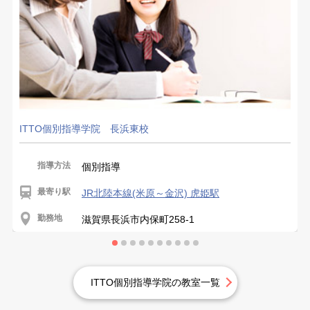
ITTO個別指導学院 長浜東校
指導方法
個別指導
最寄り駅
JR北陸本線(米原～金沢) 虎姫駅
勤務地
滋賀県長浜市内保町258-1
ITTO個別指導学院の教室一覧