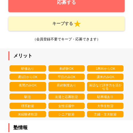
応募する
キープする
（会員登録不要でキープ・応募できます）
メリット
研修あり
未経験OK
1教科からOK
週1日からOK
平日のみOK
週末のみOK
夜間のみOK
昇給制度あり
英語など語学力を活か
せる
駅近
友達と応募歓迎
駐車場あり
理系歓迎
女性活躍中
大学生歓迎
未経験者歓迎
シニア歓迎
主婦・主夫歓迎
塾情報