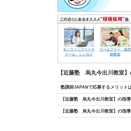
オンラインフリース
ゴールフリー 知求
クール シンガク
館教室
【近藤塾 烏丸今出川教室】
塾講師JAPANで応募するメリット
【近藤塾 烏丸今出川教室】の指導
【近藤塾 烏丸今出川教室】の指導