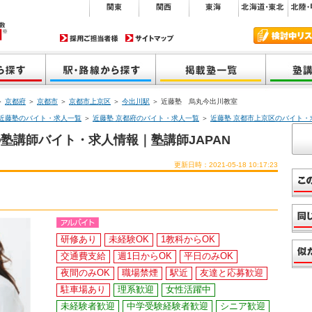
＞
京都府
＞
京都市
＞
京都市上京区
＞
今出川駅
＞ 近藤塾 烏丸今出川教室
近藤塾のバイト・求人一覧
＞
近藤塾 京都府のバイト・求人一覧
＞
近藤塾 京都市上京区のバイト・
塾講師バイト・求人情報｜塾講師JAPAN
更新日時：2021-05-18 10:17:23
研修あり
未経験OK
1教科からOK
交通費支給
週1日からOK
平日のみOK
夜間のみOK
職場禁煙
駅近
友達と応募歓迎
駐車場あり
理系歓迎
女性活躍中
未経験者歓迎
中学受験経験者歓迎
シニア歓迎