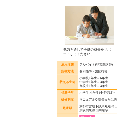
勉強を通して子供の成長をサポ
ートしてください。
雇用形態
アルバイト(非常勤講師)
指導方法
個別指導・集団指導
小学校1年生～6年生
教える生徒
中学生1年生～3年生
高校生1年生～3年生
指導学年
小学生 小学生(中学受験) 
研修制度
マニュアルや塾長または先
京都市営地下鉄烏丸線 今
最寄駅
京阪鴨東線 出町柳駅