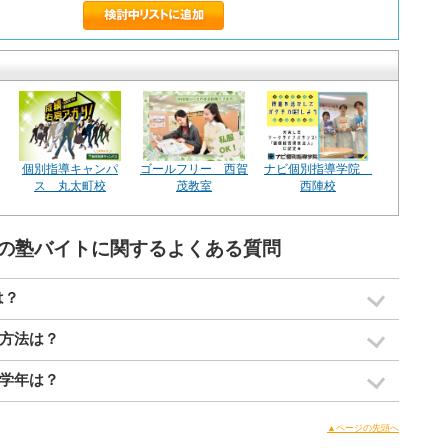
個別指導キャンパ
ゴールフリー 西賀
ナビ個別指導学院
ス 丸太町校
茂教室
西陣校
の塾バイトに関するよくある質問
は？
方法は？
学年は？
▲ページの先頭へ