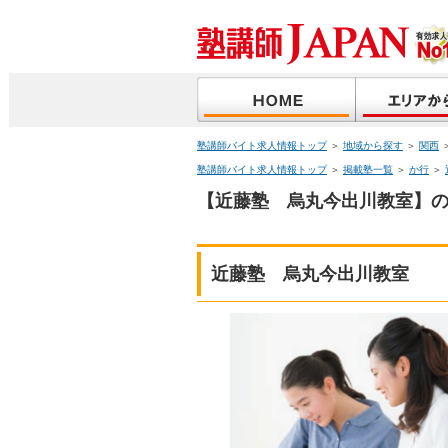
塾講師バイト求人情報トップ
＞
地域から探す
＞
関西
塾講師バイト求人情報トップ
＞
掲載塾一覧
＞
か行
＞
【近藤塾 烏丸今出川教室】の
近藤塾 烏丸今出川教室