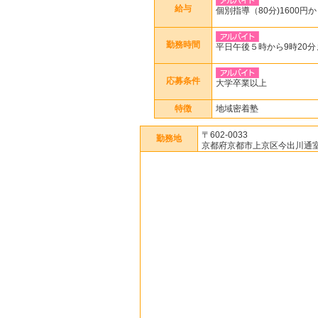
給与
個別指導（80分)1600円
勤務時間
平日午後５時から9時20
応募条件
大学卒業以上
特徴
地域密着塾
〒602-0033
勤務地
京都府京都市上京区今出川通室町