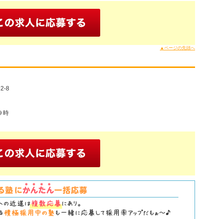
▲ページの先頭へ
-8
９時