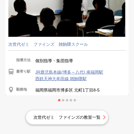
次世代ゼミ ファインズ 雑餉隈スクール
指導方法
個別指導・集団指導
最寄り駅
JR鹿児島本線(博多～八代) 南福岡駅
西鉄天神大牟田線 雑餉隈駅
勤務地
福岡県福岡市博多区 元町1丁目8-5
次世代ゼミ ファインズの教室一覧