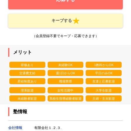
キープする
（会員登録不要でキープ・応募できます）
メリット
研修あり
未経験OK
1教科からOK
交通費支給
週1日からOK
平日のみOK
昇給制度あり
職場禁煙
友達と応募歓迎
理系歓迎
女性活躍中
大学生歓迎
未経験者歓迎
高校生指導経験者歓迎
主婦・主夫歓迎
塾情報
会社情報
有限会社１.２.３.