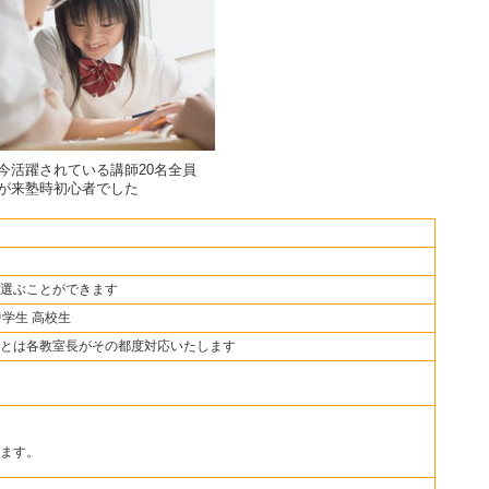
今活躍されている講師20名全員
が来塾時初心者でした
選ぶことができます
中学生 高校生
とは各教室長がその都度対応いたします
ます。