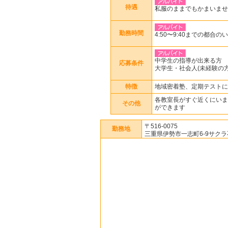
待遇
私服のままでもかまいませ
勤務時間
4:50〜9:40までの都合
中学生の指導が出来る方
応募条件
大学生・社会人(未経験の
特徴
地域密着塾、定期テストに
各教室長がすぐ近くにいま
その他
ができます
〒516-0075
勤務地
三重県伊勢市一志町6-9サクラ