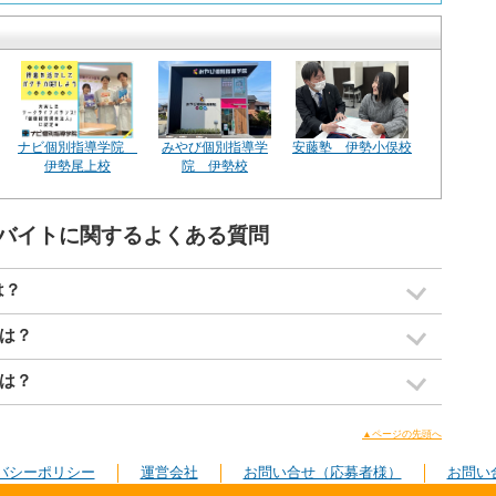
ナビ個別指導学院
みやび個別指導学
安藤塾 伊勢小俣校
伊勢尾上校
院 伊勢校
バイトに関するよくある質問
は？
は？
は？
▲ページの先頭へ
バシーポリシー
運営会社
お問い合せ（応募者様）
お問い