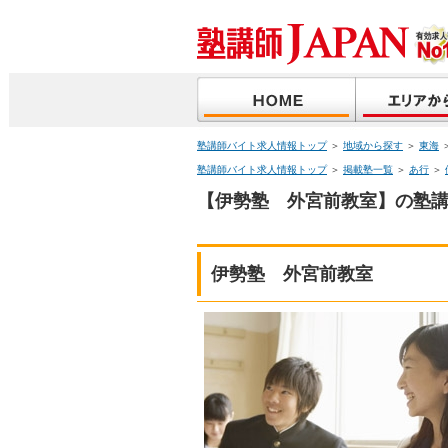
塾講師バイト求人情報トップ
＞
地域から探す
＞
東海
塾講師バイト求人情報トップ
＞
掲載塾一覧
＞
あ行
＞
【伊勢塾 外宮前教室】の塾講
伊勢塾 外宮前教室