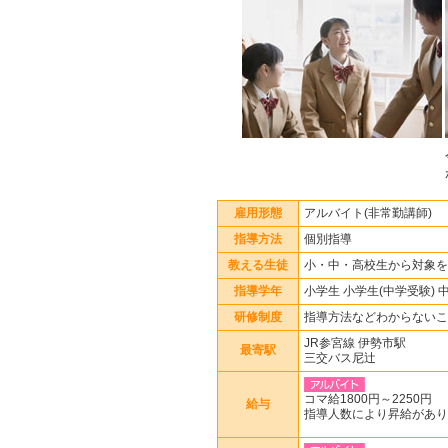
雇用形態
アルバイト(非常勤講師)
指導方法
個別指導
教える生徒
小・中・高校生から対象を
指導学年
小学生 小学生(中学受験) 
研修制度
指導方法などわからないこ
JR参宮線 伊勢市駅
最寄駅
三交バス尼辻
コマ給1800円～2250円
給与
指導人数により昇給があり