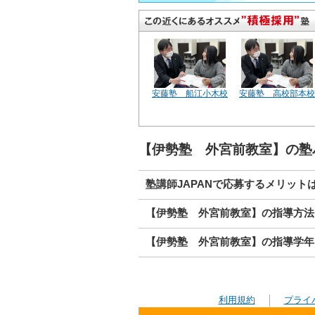
安藤塾 船江小木校
安藤塾 高校部本校
【伊勢塾 外宮前教室】の塾
塾講師JAPANで応募するメリット
【伊勢塾 外宮前教室】の指導方法
【伊勢塾 外宮前教室】の指導学年
利用規約
プライ