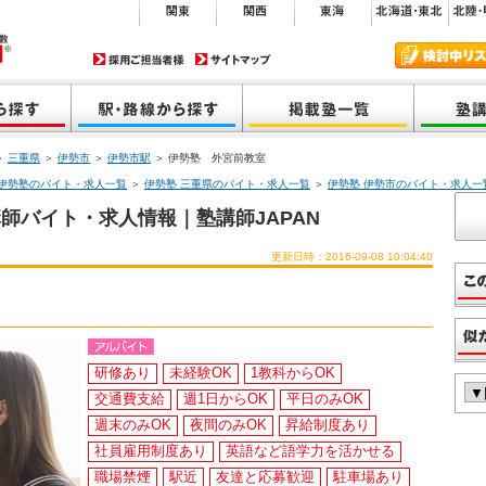
＞
三重県
＞
伊勢市
＞
伊勢市駅
＞ 伊勢塾 外宮前教室
伊勢塾のバイト・求人一覧
＞
伊勢塾 三重県のバイト・求人一覧
＞
伊勢塾 伊勢市のバイト・求人一
師バイト・求人情報｜塾講師JAPAN
更新日時：2016-09-08 10:04:40
研修あり
未経験OK
1教科からOK
交通費支給
週1日からOK
平日のみOK
週末のみOK
夜間のみOK
昇給制度あり
社員雇用制度あり
英語など語学力を活かせる
職場禁煙
駅近
友達と応募歓迎
駐車場あり