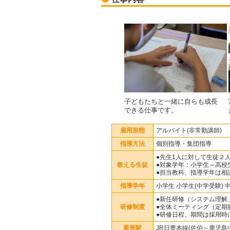
子どもたちと一緒に自らも成長
できる仕事です。
雇用形態
アルバイト(非常勤講師)
指導方法
個別指導・集団指導
●先生1人に対して生徒２
教える生徒
●対象学年：小学生～高校
●担当教科、指導学年は相
指導学年
小学生 小学生(中学受験) 
●新任研修（システム理解
研修制度
●全体ミーティング（定期
●研修日程、期間は採用時
最寄駅
JR日豊本線(佐伯～鹿児島