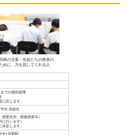
宮崎の児童・生徒たちの将来の
ために、力を貸してくれる人
人までの個別指導
生
談に応じます。
中学生 高校生
、授業見学、模擬授業等）
的に行います）
に決定します。
中央) 田野駅