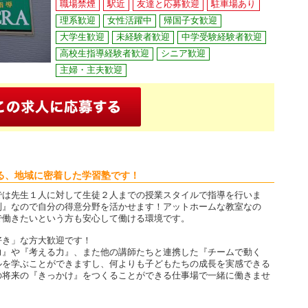
職場禁煙
駅近
友達と応募歓迎
駐車場あり
理系歓迎
女性活躍中
帰国子女歓迎
大学生歓迎
未経験者歓迎
中学受験経験者歓迎
高校生指導経験者歓迎
シニア歓迎
主婦・主夫歓迎
る、地域に密着した学習塾です！
では先生１人に対して生徒２人までの授業スタイルで指導を行いま
制』なので自分の得意分野を活かせます！アットホームな教室なの
で働きたいという方も安心して働ける環境です。
好き」な方大歓迎です！
力』や『考える力』、また他の講師たちと連携した『チームで動く
ルを学ぶことができますし、何よりも子どもたちの成長を実感できる
の将来の『きっかけ』をつくることができる仕事場で一緒に働きませ