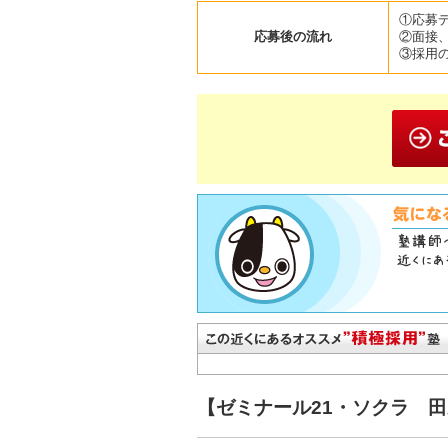
①応募
応募後の流れ
②面接
③採用
【ゼミナール21・ソクラ 