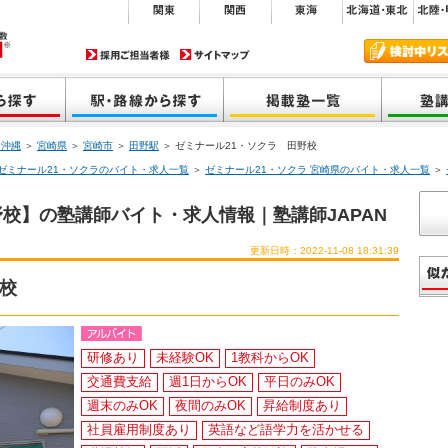
・沖縄
＞
宮崎県
＞
宮崎市
＞
田野駅
＞ ゼミナール21・ソクラ 田野校
ゼミナール21・ソクラのバイト・求人一覧
＞
ゼミナール21・ソクラ 宮崎県のバイト・求人一覧
＞
野校】の塾講師バイト・求人情報｜塾講師JAPAN
更新日時：2022-11-08 18:31:39
野校
研修あり
未経験OK
1教科からOK
交通費支給
週1日からOK
平日のみOK
週末のみOK
夜間のみOK
昇給制度あり
社員雇用制度あり
英語など語学力を活かせる