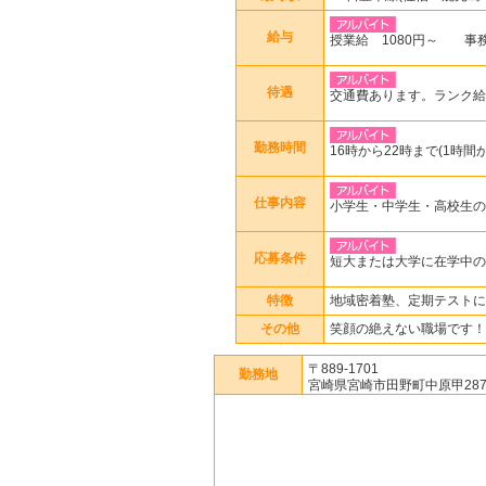
給与
授業給 1080円～ 事
待遇
交通費あります。ランク給
勤務時間
16時から22時まで(1時間
仕事内容
小学生・中学生・高校生の
応募条件
短大または大学に在学中の
特徴
地域密着塾、定期テストに
その他
笑顔の絶えない職場です！
〒889-1701
勤務地
宮崎県宮崎市田野町中原甲2877