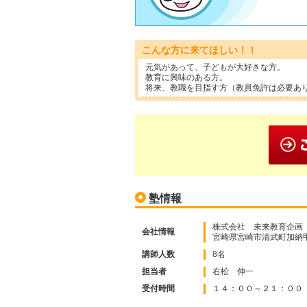
こんな方に来てほしい！！
元気があって、子どもが大好きな方。
教育に興味のある方。
将来、教職を目指す方（教員免許は必要あ
塾情報
株式会社 未来教育企画
会社情報
宮崎県宮崎市清武町加納甲30
講師人数
8名
担当者
右松 伸一
受付時間
１４：００～２１：００