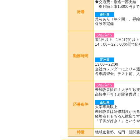
◆交通費：別途一部支給
※月額上限15000円まで
待遇
賞与あり（年２回）、昇給
保険等完備
週1日以上、1日1時間以上
14：00～22：00の間で
勤務時間
13:00～22:00
当社カレンダーにより４週
各季講習会、テスト前、入
未経験者歓迎！大学生歓迎
高校生不可！経験者優遇！
応募条件
大学卒業以上
未経験者は研修制度がある
経験者ももちろん歓迎です
「子供が好き！」というや
特徴
地域密着塾、名門・難関受