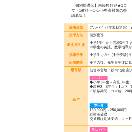
【個別塾講師】未経験歓迎★1コ
マ・1教科～OK♪小中高対象の塾
講募集！
雇用形態
アルバイト(非常勤講師)・
指導方法
個別指導
小学1年生から高校3年生
教える生徒
中学生の英語、数学指導が
指導学年
小学生 小学生(中学受験) 
研修制度
座学の後、先生を生徒に見
最寄駅
仙台市営地下鉄南北線 富
◆小学1年生～高校1年生：
◆高校2・3年生：1コマ（8
※研修期間：コマ給－20
給与
180,000円～250,000円
経験者優遇
交通費は別途支給、１ヶ月の