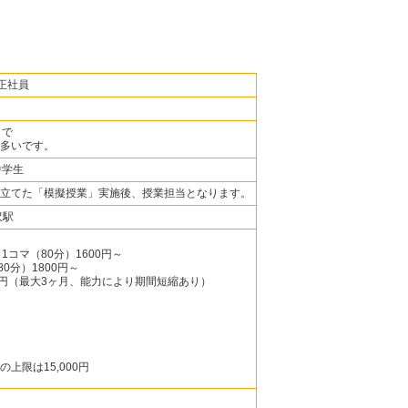
正社員
まで
多いです。
中学生
立てた「模擬授業」実施後、授業担当となります。
沢駅
1コマ（80分）1600円～
0分）1800円～
0円（最大3ヶ月、能力により期間短縮あり）
上限は15,000円