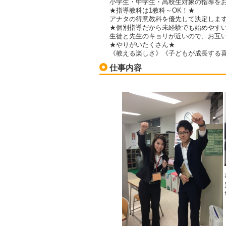
小学生・中学生・高校生対象の指導を
★指導教科は1教科～OK！★
アナタの得意教科を優先して決定します
★個別指導だから未経験でも始めやす
生徒と先生のキョリが近いので、お互
★やりがいたくさん★
《教える楽しさ》《子どもが成長する
仕事内容