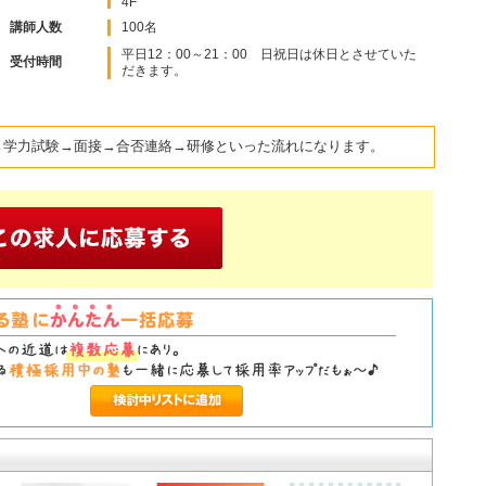
4F
講師人数
100名
平日12：00～21：00 日祝日は休日とさせていた
受付時間
だきます。
→学力試験→面接→合否連絡→研修といった流れになります。