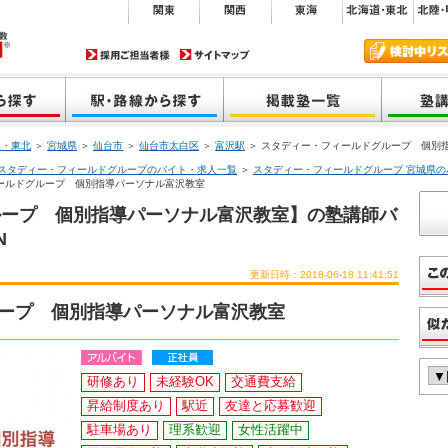
道・東北
＞
宮城県
＞
仙台市
＞
仙台市太白区
＞
富沢駅
＞ スタディー・フィールドグループ 個別
スタディー・フィールドグループのバイト・求人一覧
＞
スタディー・フィールドグループ 宮城県の
ールドグループ 個別指導パーソナル富沢教室
ループ 個別指導パーソナル富沢教室】の塾講師バ
N
更新日時：2018-06-18 11:41:51
ープ 個別指導パーソナル富沢教室
研修あり
未経験OK
交通費支給
昇給制度あり
駅近
友達と応募歓迎
駐車場あり
理系歓迎
女性活躍中