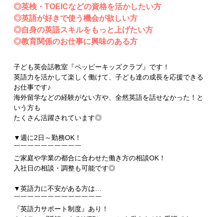
◎英検・TOEICなどの資格を活かしたい方
◎英語が好きで使う機会が欲しい方
◎自身の英語スキルをもっと上げたい方
◎教育関係のお仕事に興味のある方
子ども英会話教室『ペッピーキッズクラブ』です！
英語力を活かして楽しく働けて、子ども達の成長を応援できる
お仕事です♪
海外留学などの経験がない方や、全然英語を話せなかった！と
いう方も
たくさん活躍されています◎
▼週に2日～勤務OK！
￣￣￣￣￣￣￣￣￣￣
ご家庭や学業の都合に合わせた働き方の相談OK！
入社日の相談・調整も可能です◎
▼英語力に不安がある方は…
￣￣￣￣￣￣￣￣￣￣￣￣￣
『英語力サポート制度』あり！