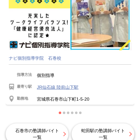
ナビ個別指導学院 石巻校
指導方法
個別指導
最寄り駅
JR仙石線 陸前山下駅
勤務地
宮城県石巻市山下町1-5-20
石巻市の塾講師バイト
蛇田駅の塾講師バイト
一覧
一覧