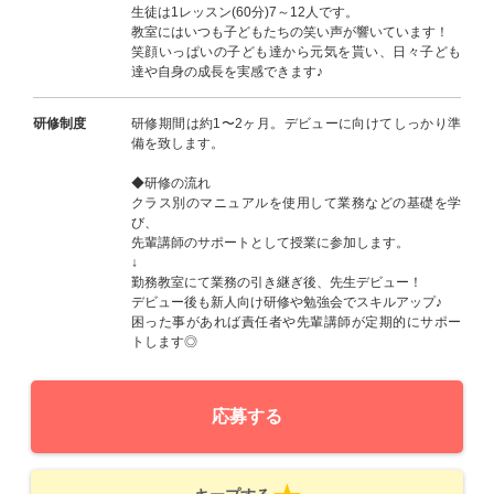
生徒は1レッスン(60分)7～12人です。
教室にはいつも子どもたちの笑い声が響いています！
笑顔いっぱいの子ども達から元気を貰い、日々子ども
達や自身の成長を実感できます♪
研修制度
研修期間は約1〜2ヶ月。デビューに向けてしっかり準
備を致します。
◆研修の流れ
クラス別のマニュアルを使用して業務などの基礎を学
び、
先輩講師のサポートとして授業に参加します。
↓
勤務教室にて業務の引き継ぎ後、先生デビュー！
デビュー後も新人向け研修や勉強会でスキルアップ♪
困った事があれば責任者や先輩講師が定期的にサポー
トします◎
応募する