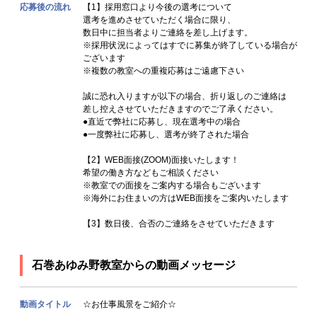
応募後の流れ
【1】採用窓口より今後の選考について
選考を進めさせていただく場合に限り、
数日中に担当者よりご連絡を差し上げます。
※採用状況によってはすでに募集が終了している場合が
ございます
※複数の教室への重複応募はご遠慮下さい
誠に恐れ入りますが以下の場合、折り返しのご連絡は
差し控えさせていただきますのでご了承ください。
●直近で弊社に応募し、現在選考中の場合
●一度弊社に応募し、選考が終了された場合
【2】WEB面接(ZOOM)面接いたします！
希望の働き方などもご相談ください
※教室での面接をご案内する場合もございます
※海外にお住まいの方はWEB面接をご案内いたします
【3】数日後、合否のご連絡をさせていただきます
石巻あゆみ野教室からの動画メッセージ
動画タイトル
☆お仕事風景をご紹介☆