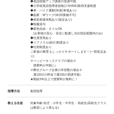
◆英語技能アップ講座の受講可能
◆小学校英語指導者資格(J-SHINE)取得支援制度
◆車・バイク通勤OK(駐車場あり)
◆副業・WワークOK(同業種不可)
◆産前産後休暇あり(規定あり)
◆制服貸与
◆髪色自由・ネイルOK
(お客様の安心・安全に配慮し当社指定範囲内のみ)
◆社員登用あり
◆リファラル(紹介)制度あり
◆社割制度あり
ご家族の教育もしっかりサポートします！(一部規定あ
り)
※ペッピーキッズクラブの場合※
授業料が半額に♪
※弊社グループ企業の学習塾の場合※
週1回分の料金で週2回の受講可能♪
★勤続3年以上で授業料が無料に！
指導方法
集団指導
教える生徒
対象年齢:幼児・小学生・中学生・高校生(高校生クラス
は教室により異なる)