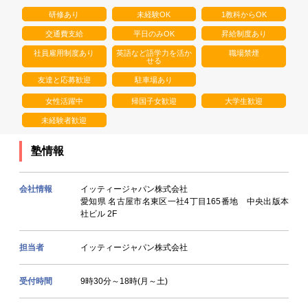
研修あり
未経験OK
1教科からOK
交通費支給
平日のみOK
昇給制度あり
社員雇用制度あり
英語など語学力を活か
職場禁煙
せる
友達と応募歓迎
駐車場あり
女性活躍中
帰国子女歓迎
大学生歓迎
未経験者歓迎
塾情報
会社情報
イッティージャパン株式会社
愛知県 名古屋市名東区一社4丁目165番地 中央出版本
社ビル 2F
担当者
イッティージャパン株式会社
受付時間
9時30分～18時(月～土)