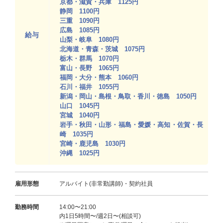
京都・滋賀・兵庫 1125円
静岡 1100円
三重 1090円
広島 1085円
給与
山梨・岐阜 1080円
北海道・青森・茨城 1075円
栃木・群馬 1070円
富山・長野 1065円
福岡・大分・熊本 1060円
石川・福井 1055円
新潟・岡山・島根・鳥取・香川・徳島 1050円
山口 1045円
宮城 1040円
岩手・秋田・山形・福島・愛媛・高知・佐賀・長
崎 1035円
宮崎・鹿児島 1030円
沖縄 1025円
雇用形態
アルバイト(非常勤講師)・契約社員
勤務時間
14:00〜21:00
内1日5時間〜/週2日〜(相談可)