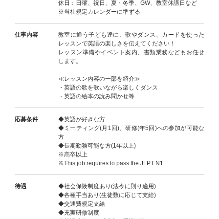
休日：日曜、祝日、夏・冬季、GW、教室休講日など
※当社規定カレンダーに準ずる
仕事内容
教室に通う子ども達に、歌やダンス、カードを使った
レッスンで英語の楽しさを伝えてください！
レッスン準備やイベント案内、書類業務などもお任せ
します。
≪レッスン内容の一部を紹介≫
・英語の歌を歌いながら楽しくダンス
・英語の絵本の読み聞かせ等
応募条件
◆英語が好きな方
◆ミーティング(月1回)、研修(年5回)への参加が可能な
方
◆長期勤務可能な方(1年以上)
※高卒以上
※This job requires to pass the JLPT N1.
待遇
◆社会保険制度あり(法令に則り適用)
◆各種手当あり(生徒数に応じて支給)
◆交通費規定支給
◆充実研修制度