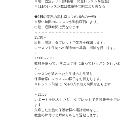
※曜日固定シフト(勤務曜日の全レッスンを担当)
※1日のレッスン数は教室時間割により異なる
◆1日の業務の流れ(3コマの場合の一例)
※早い時間のレッスンや勤務曜日により、
出勤・退勤時間は異なります
＝＝＝＝＝＝＝＝＝＝＝＝＝＝＝＝＝＝＝＝
15:30～
出勤し開錠、タブレットで業務を確認します。
レッスンや生徒への配布物の準備、掃除を行います。
↓
17:00～20:30
教材を使って、マニュアルに沿ってレッスンを行いま
す。
レッスンが終わったら生徒のお見送り、
保護者様にレッスンの様子をお伝えします。
※レッスン前後に15分の入れ替え時間があります
↓
～21:00
レポートを記入したり、タブレットで各種報告を行い
ます。
欠席した生徒の保護者様へ電話連絡をし、
教室の片付けと戸締りをして退勤します。
＝＝＝＝＝＝＝＝＝＝＝＝＝＝＝＝＝＝＝＝