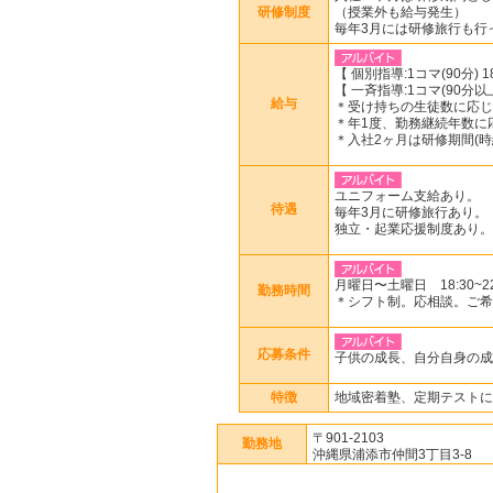
研修制度
（授業外も給与発生）
毎年3月には研修旅行も行
【 個別指導:1コマ(90分) 1
【 一斉指導:1コマ(90分以上)
給与
＊受け持ちの生徒数に応じ
＊年1度、勤務継続年数に
＊入社2ヶ月は研修期間(時
ユニフォーム支給あり。
待遇
毎年3月に研修旅行あり。
独立・起業応援制度あり。
月曜日〜土曜日 18:30~22
勤務時間
＊シフト制。応相談。ご希
応募条件
子供の成長、自分自身の成
特徴
地域密着塾、定期テストに
〒901-2103
勤務地
沖縄県浦添市仲間3丁目3-8