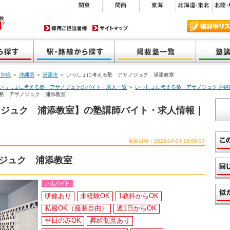
・沖縄
＞
沖縄県
＞
浦添市
＞ いっしょに考える塾 アサノジュク 浦添教室
いっしょに考える塾 アサノジュクのバイト・求人一覧
＞
いっしょに考える塾 アサノジュク 沖
る塾 アサノジュク 浦添教室
ノジュク 浦添教室】の塾講師バイト・求人情報｜
更新日時：2023-04-04 18:09:04
ジュク 浦添教室
研修あり
未経験OK
1教科からOK
私服OK（服装自由）
週1日からOK
平日のみOK
昇給制度あり