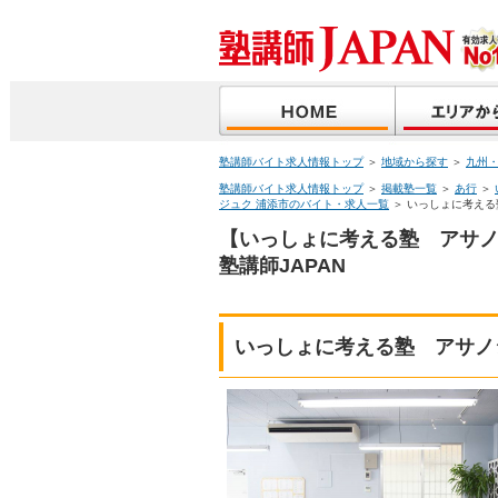
塾講師バイト求人情報トップ
＞
地域から探す
＞
九州
塾講師バイト求人情報トップ
＞
掲載塾一覧
＞
あ行
＞
ジュク 浦添市のバイト・求人一覧
＞ いっしょに考え
【いっしょに考える塾 アサ
塾講師JAPAN
いっしょに考える塾 アサノ