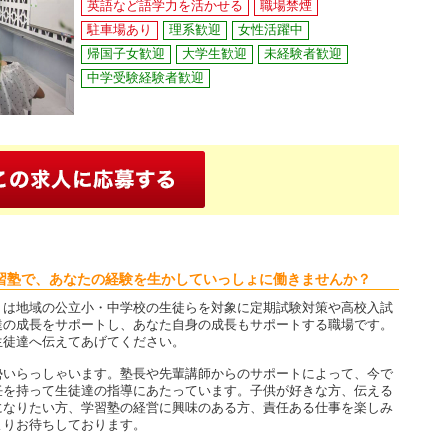
英語など語学力を活かせる
職場禁煙
駐車場あり
理系歓迎
女性活躍中
帰国子女歓迎
大学生歓迎
未経験者歓迎
中学受験経験者歓迎
習塾で、あなたの経験を生かしていっしょに働きませんか？
」は地域の公立小・中学校の生徒らを対象に定期試験対策や高校入試
達の成長をサポートし、あなた自身の成長もサポートする職場です。
生徒達へ伝えてあげてください。
勢いらっしゃいます。塾長や先輩講師からのサポートによって、今で
任を持って生徒達の指導にあたっています。子供が好きな方、伝える
になりたい方、学習塾の経営に興味のある方、責任ある仕事を楽しみ
よりお待ちしております。