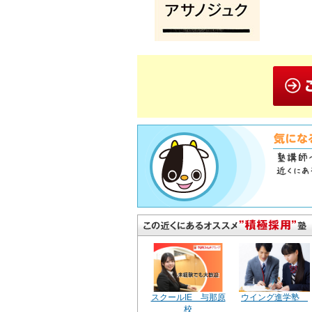
スクールIE 与那原
ウイング進学塾
校