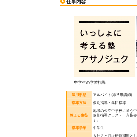
仕事内容
中学生の学習指導
雇用形態
アルバイト(非常勤講師)
指導方法
個別指導・集団指導
地域の公立中学校に通う中
教える生徒
個別指導クラス・一斉指導
す。
指導学年
中学生
入社２ヶ月は研修期間とし