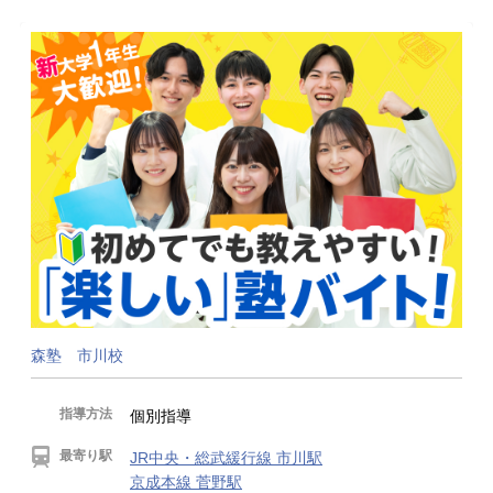
森塾 市川校
指導方法
個別指導
最寄り駅
JR中央・総武緩行線 市川駅
京成本線 菅野駅