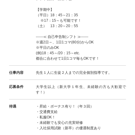
【学期中】
（平日）18：45～21：35
※17：15～も可能です！
（土） 13：20～20：55
------≪ 自己申告制シフト ≫------
※週2日～、1日1コマ(80分)からOK
※平日のみOK
(例)18：45～/20：15～etc.
都合に合わせて1日1コマ毎もOKです！
仕事内容
先生１人に生徒２人までの完全個別指導です。
応募条件
大学生以上（新大学１年生、未経験の方も大歓迎で
す！）
待遇
・昇給・ボーナス有り！（年３回）
・交通費支給
・私服OK！
・未経験でも安心の充実研修
・入社採用試験（新卒）の優遇制度あり