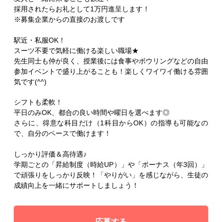
採用されたらお礼として1万円進呈します！
※募集企業からの直接のお渡しです
駅近・私服OK！
スーツ不要で気軽に働ける楽しい職場★
先生同士も仲が良く、授業後には食事やボウリングなどの自由
参加イベントで盛り上がることも！楽しくワイワイ働ける雰囲
気です(^^)
シフトも柔軟！
平日のみOK、都合の良い時間や曜日を選べます◎
さらに、得意な科目だけ（1科目からOK）の指導も可能なの
で、自分のペースで働けます！
しっかり評価＆高待遇♪
学期ごとの「昇給制度（時給UP）」や「ボーナス（年3回）」
で頑張りをしっかり反映！「やりがい」を感じながら、生徒の
成績向上を一緒にサポートしましょう！
応募する