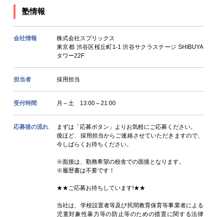
塾情報
会社情報
株式会社スプリックス
東京都 渋谷区桜丘町1-1 渋谷サクラステージ SHIBUYA
タワー22F
担当者
採用担当
受付時間
月～土 13:00～21:00
応募後の流れ
まずは「応募ボタン」よりお気軽にご応募ください。
後ほど、採用担当からご連絡させていただきますので、
今しばらくお待ちください。
※面接は、勤務希望の校舎での面接となります。
※履歴書は不要です！
★★ご応募お待ちしています!★★
当社は、学校設置者等及び民間教育保育等事業者による
児童対象性暴力等の防止等のための措置に関する法律