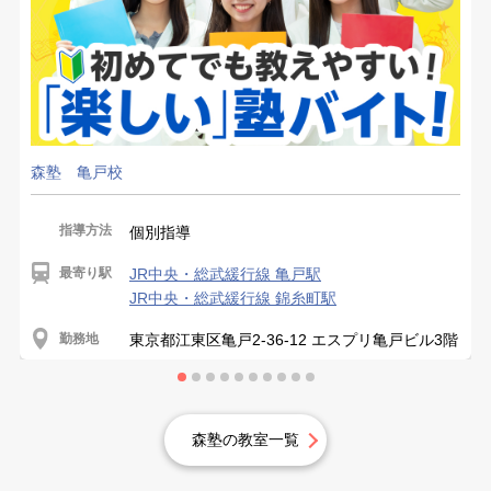
森塾 亀戸校
指導方法
個別指導
最寄り駅
JR中央・総武緩行線 亀戸駅
JR中央・総武緩行線 錦糸町駅
勤務地
東京都江東区亀戸2-36-12 エスプリ亀戸ビル3階
森塾の教室一覧