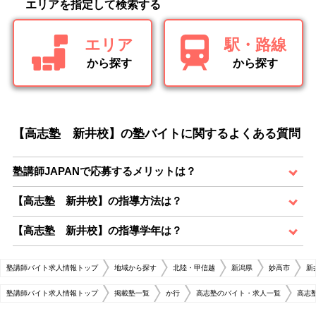
エリアを指定して検索する
エリア
駅・路線
から探す
から探す
【高志塾 新井校】の塾バイトに関するよくある質問
塾講師JAPANで応募するメリットは？
【高志塾 新井校】の指導方法は？
【高志塾 新井校】の指導学年は？
塾講師バイト求人情報トップ
地域から探す
北陸・甲信越
新潟県
妙高市
新
塾講師バイト求人情報トップ
掲載塾一覧
か行
高志塾のバイト・求人一覧
高志