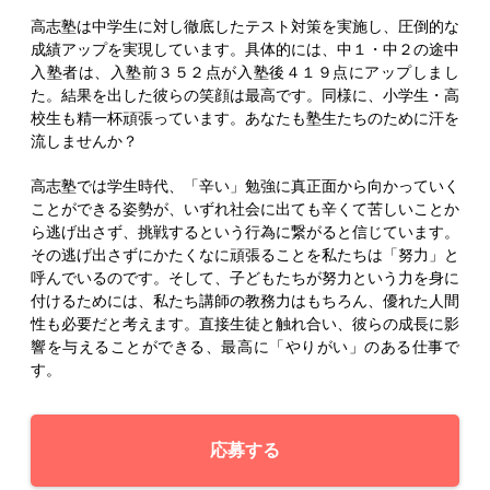
高志塾は中学生に対し徹底したテスト対策を実施し、圧倒的な
成績アップを実現しています。具体的には、中１・中２の途中
入塾者は、入塾前３５２点が入塾後４１９点にアップしまし
た。結果を出した彼らの笑顔は最高です。同様に、小学生・高
校生も精一杯頑張っています。あなたも塾生たちのために汗を
流しませんか？
高志塾では学生時代、「辛い」勉強に真正面から向かっていく
ことができる姿勢が、いずれ社会に出ても辛くて苦しいことか
ら逃げ出さず、挑戦するという行為に繋がると信じています。
その逃げ出さずにかたくなに頑張ることを私たちは「努力」と
呼んでいるのです。そして、子どもたちが努力という力を身に
付けるためには、私たち講師の教務力はもちろん、優れた人間
性も必要だと考えます。直接生徒と触れ合い、彼らの成長に影
響を与えることができる、最高に「やりがい」のある仕事で
す。
応募する