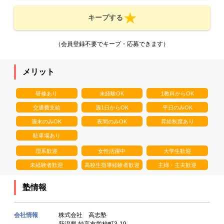
キープする
（会員登録不要でキープ・応募できます）
メリット
研修あり
未経験OK
1教科からOK
交通費支給
週1日からOK
平日のみOK
週末のみOK
夜間のみOK
昇給制度あり
駐車場あり
理系歓迎
女性活躍中
大学生歓迎
未経験者歓迎
高校生指導経験者歓迎
主婦・主夫歓迎
塾情報
会社情報
株式会社 高志塾
新潟県 妙高市学校町3-19