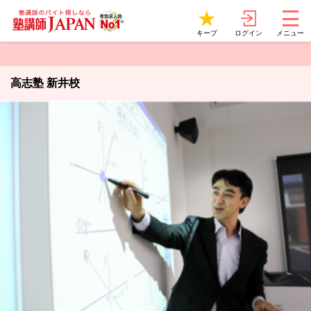
ログイン
キープ
メニュー
高志塾 新井校