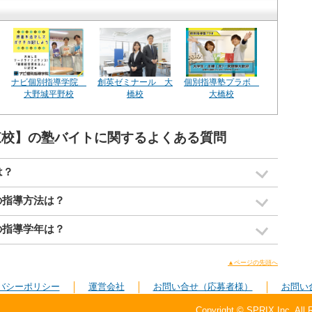
ナビ個別指導学院
創英ゼミナール 大
個別指導塾プラボ
大野城平野校
橋校
大橋校
野東校】の塾バイトに関するよくある質問
は？
の指導方法は？
の指導学年は？
▲ページの先頭へ
バシーポリシー
運営会社
お問い合せ（応募者様）
お問い
Copyright © SPRIX Inc. All 