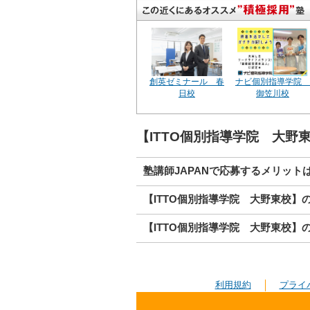
創英ゼミナール 春
ナビ個別指導学院
日校
御笠川校
【ITTO個別指導学院 大
塾講師JAPANで応募するメリット
【ITTO個別指導学院 大野東校】
【ITTO個別指導学院 大野東校】
利用規約
プライ