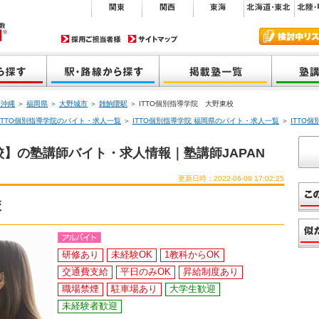
・沖縄
＞
福岡県
＞
大野城市
＞
雑餉隈駅
＞ ITTO個別指導学院 大野東校
ITTO個別指導学院のバイト・求人一覧
＞
ITTO個別指導学院 福岡県のバイト・求人一覧
＞
ITTO
校】の塾講師バイト・求人情報｜塾講師JAPAN
更新日時：2022-06-08 17:02:25
校
研修あり
未経験OK
1教科からOK
交通費支給
平日のみOK
昇給制度あり
職場禁煙
駐車場あり
大学生歓迎
未経験者歓迎