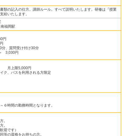
書類の記入の仕方。講師ルール。すべて説明いたします。研修は『授業
支給いたします。
駅
 南福岡駅
80円
0円
00分、質問受け付け30分
＝ 3,030円
 月上限5,000円
イク、バスを利用される方限定
～６時間の勤務時間となります。
方。
方。
歓迎です）
同等の資格をお持ちの方。