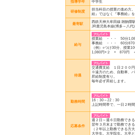
指導学年
中学生
担当科目の授業の進め方。
研修制度
給』ではなく『事務給』を
西鉄天神大牟田線 雑餉隈
最寄駅
JR鹿児島本線(博多～八代)
授業給 ・・・ 50分1,0
事務給 ・・・ 60分87
給与
（例）○つけ30分、授業1
1,080円×２ + 870円 
交通費支給 １日２００円
※遠方のため、自動車、バ
待遇
昇給制度有り。
毎年必ず昇給します。
16：30～22：30
勤務時間
上記時間帯で、一日２時間
週２日～週６日勤務できる
翌年３月末まで勤務できる
応募条件
（２年以上勤務できる方大
大学生。大学院生。大卒と