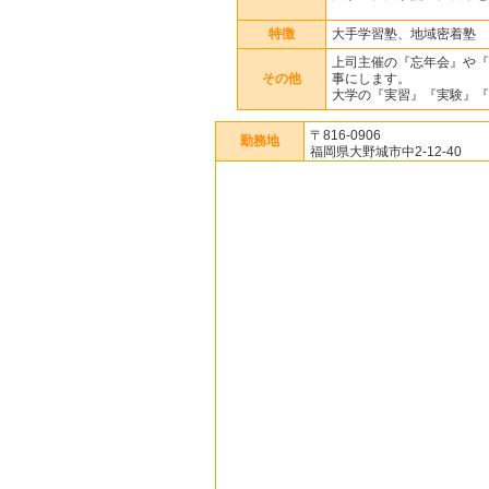
特徴
大手学習塾、地域密着塾
上司主催の『忘年会』や『
その他
事にします。
大学の『実習』『実験』『
〒816-0906
勤務地
福岡県大野城市中2-12-40