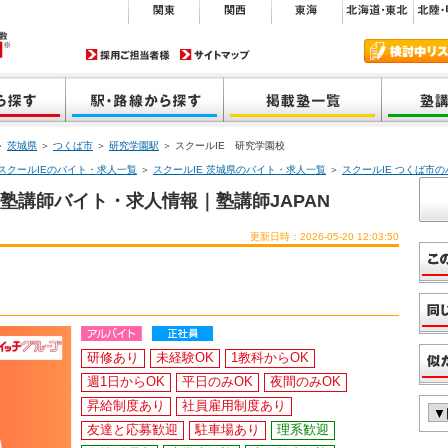
＞
茨城県
＞
つくば市
＞
研究学園駅
＞ スクールIE 研究学園校
スクールIEのバイト・求人一覧
＞
スクールIE 茨城県のバイト・求人一覧
＞
スクールIE つくば市
塾講師バイト・求人情報｜塾講師JAPAN
更新日時：2026-05-20 12:03:50
研修あり
未経験OK
1教科からOK
週1日からOK
平日のみOK
夜間のみOK
昇給制度あり
社員雇用制度あり
友達と応募歓迎
駐車場あり
理系歓迎