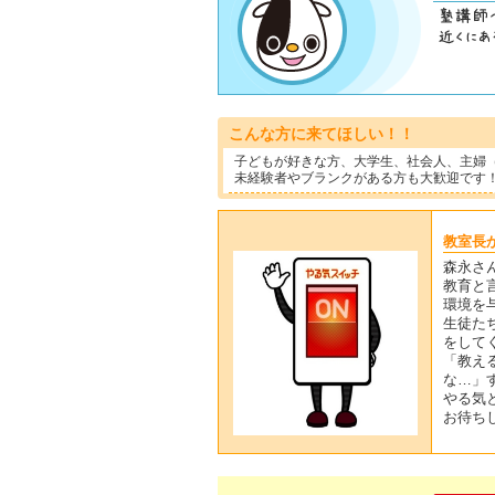
こんな方に来てほしい！！
子どもが好きな方、大学生、社会人、主婦
未経験者やブランクがある方も大歓迎です
教室長
森永さ
教育と
環境を
生徒た
をして
「教え
な…」
やる気
お待ち