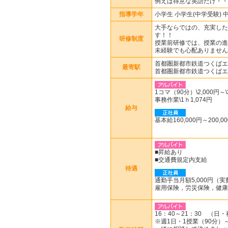
例えば得意な英語だけ・・
指導学年
小学生 小学生(中学受験) 
大手ならではの、充実した
す！！
研修制度
授業前研修では、授業の進
未経験でも心配ありません
首都圏新都市鉄道つくばエ
最寄駅
首都圏新都市鉄道つくばエ
1コマ（90分）\2,000円～\
事務作業\1ｈ1,074円
給与
基本給160,000円～200,0
■昇給あり
■交通費規定内支給
待遇
通勤手当月額5,000円（
雇用保険，労災保険，健康
16：40～21：30 （日
※週1日・1授業（90分）