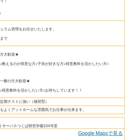
う！
間）
ュラム管理をお任せいたします。
まで
方大歓迎★
♪教えるのが得意な方♪子供が好きな方♪得意教科を活かしたい方♪
一般の方大歓迎★
♪得意教科を活かしたい方♪お待ちしています！！
定期テストに強い（補習型）
もよくアットホームな雰囲気でお仕事が出来ます。
1 サーパスつくば研究学園104号室
Google Mapsで見る