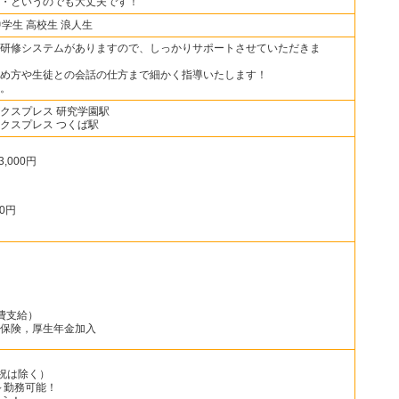
・というのでも大丈夫です！
中学生 高校生 浪人生
研修システムがありますので、しっかりサポートさせていただきま
め方や生徒との会話の仕方まで細かく指導いたします！
。
クスプレス 研究学園駅
クスプレス つくば駅
3,000円
00円
実費支給）
保険，厚生年金加入
・祝は除く）
～勤務可能！