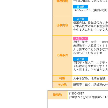
一緒に相談して決めましょ
勤務時間
14:55～21:55（実働7時
授業の他、各生徒のカリキ
仕事内容
小中高校生対象の個別指導
先生１人に対して生徒２人
専門・短大・大学・一般の
未経験者も大歓迎です！！
人と接することが好きな方
お待ちしております★
応募条件
専門卒・短大卒・大学卒・
未経験者も大歓迎です！！
人と接することが好きな方
特徴
大手学習塾、地域密着塾、
その他
離職率も低く、講師達の仲
〒305-0817
勤務地
茨城県つくば市研究学園5-11-