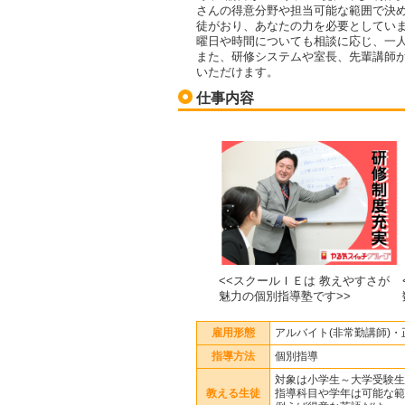
さんの得意分野や担当可能な範囲で決
徒がおり、あなたの力を必要としてい
曜日や時間についても相談に応じ、一
また、研修システムや室長、先輩講師
いただけます。
仕事内容
<<スクールＩＥは 教えやすさが
魅力の個別指導塾です>>
雇用形態
アルバイト(非常勤講師)・
指導方法
個別指導
対象は小学生～大学受験生
教える生徒
指導科目や学年は可能な範