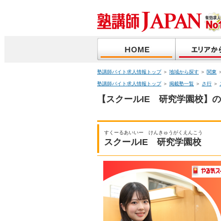
塾講師バイト求人情報トップ
＞
地域から探す
＞
関東
塾講師バイト求人情報トップ
＞
掲載塾一覧
＞
さ行
＞
【スクールIE 研究学園校】の
すくーるあいいー けんきゅうがくえんこう
スクールIE 研究学園校