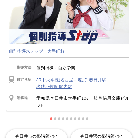
個別指導ステップ 大手町校
指導方法
個別指導・自立学習
最寄り駅
JR中央本線(名古屋～塩尻) 春日井駅
名鉄小牧線 間内駅
勤務地
愛知県春日井市大手町105 岐阜信用金庫ビル
３F
春日井市の塾講師バイ
春日井駅の塾講師バイ