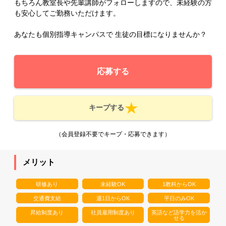
もちろん教室長や先輩講師がフォローしますので、未経験の方
も安心してご勤務いただけます。
あなたも個別指導キャンパスで 生徒の目標になりませんか？
応募する
キープする
（会員登録不要でキープ・応募できます）
メリット
研修あり
未経験OK
1教科からOK
交通費支給
週1日からOK
平日のみOK
昇給制度あり
社員雇用制度あり
英語など語学力を活か
せる