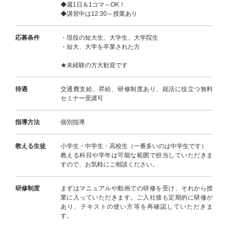
◆週1日＆1コマ～OK！
◆講習中は12:30～授業あり
応募条件
・現役の短大生、大学生、大学院生
・短大、大学を卒業された方
★未経験の方大歓迎です
待遇
交通費支給、昇給、研修制度あり、就活に役立つ無料
セミナー受講可
指導方法
個別指導
教える生徒
小学生・中学生・高校生（一番多いのは中学生です）
教える科目や学年は可能な範囲で担当していただきま
すので、お気軽にご相談ください。
研修制度
まずはマニュアルや動画での研修を受け、それから授
業に入っていただきます。ご入社後も定期的に研修が
あり、テキストの使い方等を再確認していただきま
す。