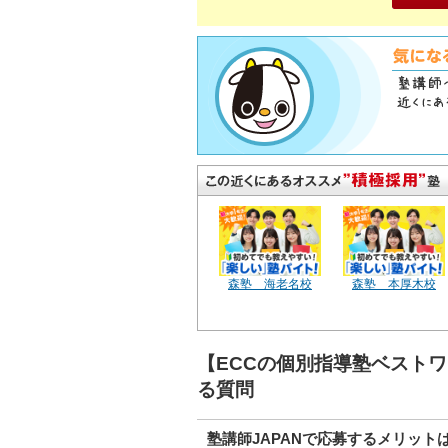
森塾 海老名校
森塾 本厚木校
【ECCの個別指導塾ベスト
る質問
塾講師JAPANで応募するメリット