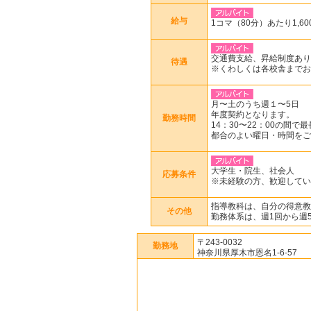
給与
1コマ（80分）あたり1,60
交通費支給、昇給制度あり
待遇
※くわしくは各校舎までお
月〜土のうち週１〜5日
年度契約となります。
勤務時間
14：30〜22：00の間で
都合のよい曜日・時間をご
大学生・院生、社会人
応募条件
※未経験の方、歓迎してい
指導教科は、自分の得意教
その他
勤務体系は、週1回から週
〒243-0032
勤務地
神奈川県厚木市恩名1-6-57