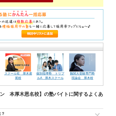
スクールIE 厚木鳶
個別指導塾 トリプ
難関大受験専門塾
尾校
ルA 厚木スクール
現論会 厚木校
ワン 本厚木恩名校】の塾バイトに関するよくあ
は？