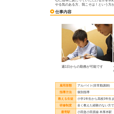
心に指導にあたっていただける方を求
やる気のある方、我こそは！という方
仕事内容
週1日からの勤務が可能です
雇用形態
アルバイト(非常勤講師)
指導方法
個別指導
教える生徒
小学1年生から高校3年生
研修制度
全く教えた経験のない方で
最寄駅
小田急小田原線 本厚木駅