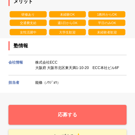
メリット
研修あり
未経験OK
1教科からOK
交通費支給
週1日からOK
平日のみOK
女性活躍中
大学生歓迎
未経験者歓迎
塾情報
会社情報
株式会社ECC
大阪府 大阪市北区東天満1-10-20 ECC本社ビル6F
担当者
能條（ﾉｳｼﾞｮｳ）
応募する