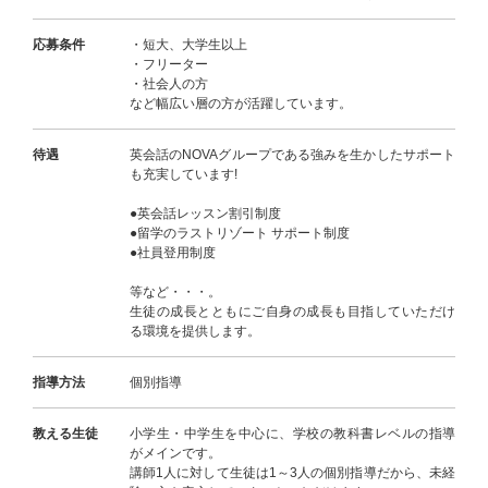
応募条件
・短大、大学生以上
・フリーター
・社会人の方
など幅広い層の方が活躍しています。
待遇
英会話のNOVAグループである強みを生かしたサポート
も充実しています!
●英会話レッスン割引制度
●留学のラストリゾート サポート制度
●社員登用制度
等など・・・。
生徒の成長とともにご自身の成長も目指していただけ
る環境を提供します。
指導方法
個別指導
教える生徒
小学生・中学生を中心に、学校の教科書レベルの指導
がメインです。
講師1人に対して生徒は1～3人の個別指導だから、未経