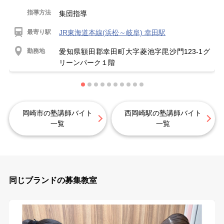
指導方法
集団指導
最寄り駅
JR東海道本線(浜松～岐阜) 幸田駅
勤務地
愛知県額田郡幸田町大字菱池字毘沙門123-1グ
リーンパーク１階
岡崎市の塾講師バイト
西岡崎駅の塾講師バイト
一覧
一覧
同じブランドの募集教室