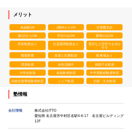
メリット
未経験OK
1教科からOK
交通費支給
週1日からOK
平日のみOK
夜間のみOK
昇給制度あり
社員雇用制度あり
英語など語学力を活か
せる
職場禁煙
友達と応募歓迎
駐車場あり
理系歓迎
女性活躍中
帰国子女歓迎
大学生歓迎
未経験者歓迎
中学受験経験者歓迎
高校生指導経験者歓迎
シニア歓迎
主婦・主夫歓迎
塾情報
会社情報
株式会社ITTO
愛知県 名古屋市中村区名駅4-6-17 名古屋ビルディング
12F