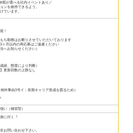
の休暇が選べる社内イベントあり／
ョンを維持できるよう、
けています。
迎！
もち勤務はお断りさせていただいております
3ヶ月以内の再応募はご遠慮ください
当へお知らせください）
成績、態度により判断）
】更新回数の上限なし
（例外事由3号イ：長期キャリア形成を図るため）
中
強い（補習型）
身に付く︕
非お問い合わせ下さい。