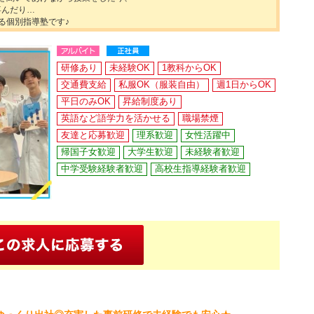
喜んだり…
る個別指導塾です♪
研修あり
未経験OK
1教科からOK
交通費支給
私服OK（服装自由）
週1日からOK
平日のみOK
昇給制度あり
英語など語学力を活かせる
職場禁煙
友達と応募歓迎
理系歓迎
女性活躍中
帰国子女歓迎
大学生歓迎
未経験者歓迎
中学受験経験者歓迎
高校生指導経験者歓迎