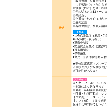
・教員採用・公務員採用支
→学習塾バイトだからで
◎制服（白衣）あり！私服
◎髪の明るさは12トーンま
◎昇給あり
◎交通費一部支給（社内規
◎屋内禁煙
※各種保険は、社会人講師
待遇
■社会保険完備（雇用・労
■社宅制度（規定有り）
■退職金制度
■交通費全額支給（規定有
■再雇用制度
■保養施設
■育児・介護休暇制度-産
★研修制度充実（グループ
研修校舎および配属校舎は
る可能性があります。
火〜土 15：30～21：30
※教室により異なります
※夏期・冬期講習会期間は
※曜日・時間応相談 シフ
【コマ例】15：30〜，17：
【シフト例】 3日×3時間
お好きな時間帯でどうぞ☆