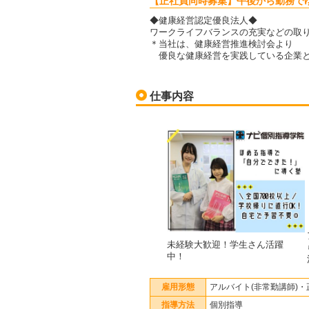
【正社員同時募集】午後から勤務で
◆健康経営認定優良法人◆
ワークライフバランスの充実などの取
＊当社は、健康経営推進検討会より
優良な健康経営を実践している企業と
仕事内容
未経験大歓迎！学生さん活躍
中！
雇用形態
アルバイト(非常勤講師)・
指導方法
個別指導