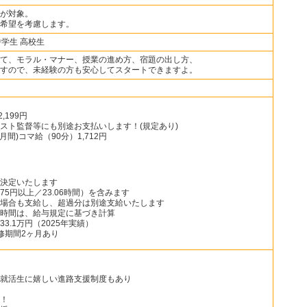
が対象。
希望を考慮します。
中学生 高校生
て、モラル・マナー、授業の進め方、宿題の出し方、
すので、未経験の方も安心してスタートできますよ。
,199円
スト監督等にも別途お支払いします！(規定あり)
間)コマ給（90分）1,712円
決定いたします
75円以上／23.06時間）を含みます
場合も支給し、超過分は別途支給いたします
時間は、給与規定に基づき計算
3.1万円（2025年実績）
修期間2ヶ月あり
就活生に嬉しい進路支援制度もあり
！