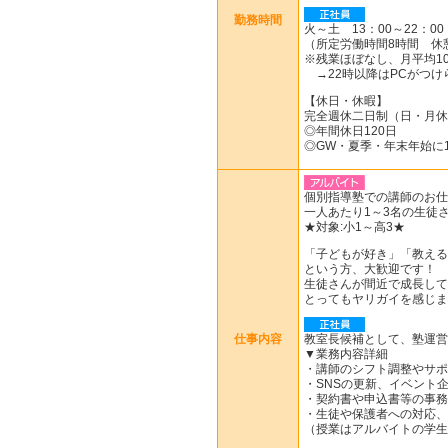
勤務時間
火～土 13：00～22：00
（所定労働時間8時間 休
※残業ほぼなし、月平均10
→22時以降はPCがつけ
【休日・休暇】
完全週休二日制（日・月休
◎年間休日120日
◎GW・夏季・年末年始に
個別指導塾での講師のお仕
一人あたり1～3名の生徒
★対象:小1～高3★
「子どもが好き」「教える
という方、大歓迎です！
生徒さんが間近で成長して
とってもヤリガイを感じま
仕事内容
教室長候補として、塾運営
▼業務内容詳細
・講師のシフト調整やサポ
・SNSの更新、イベント
・契約書や申込書等の事務
・生徒や保護者への対応、
（授業はアルバイトの学生