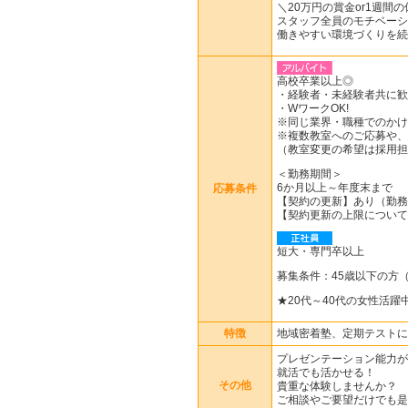
＼20万円の賞金or1週間
スタッフ全員のモチベーシ
働きやすい環境づくりを続
高校卒業以上◎
・経験者・未経験者共に歓
・WワークOK!
※同じ業界・職種でのかけ
※複数教室へのご応募や、
（教室変更の希望は採用担
＜勤務期間＞
6か月以上～年度末まで
応募条件
【契約の更新】あり（勤務
【契約更新の上限について
短大・専門卒以上
募集条件：45歳以下の方
★20代～40代の女性活躍
特徴
地域密着塾、定期テストに
プレゼンテーション能力が
就活でも活かせる！
その他
貴重な体験しませんか？
ご相談やご要望だけでも是