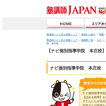
塾講師バイト求人情報トップ
＞
地域から探す
＞
関東
塾講師バイト求人情報トップ
＞
掲載塾一覧
＞
な行
＞
院 本庄校
【ナビ個別指導学院 本庄校】
ナビ個別指導学院 本庄校
ナビ個別指導学院
【ほめる指導】を
子どもたちが自信
生徒さんの気持ち