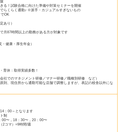
援
きる！試験合格に向けた準備や対策セミナーを開催
でらくらく通勤♪ ※派手・カジュアルすぎないもの
でOK
定あり）
で月87時間以上の勤務がある方が対象です
災・健康・厚生年金）
）
休・育休：取得実績多数！
会社でのマネジメント研修／マナー研修／職種別研修 など）
原則、現住所から通勤可能な店舗で調整しますが、表記の校舎以外にな
14：00～となります
ト制
00〜，18：30〜，20：00〜
（2コマ）=9時間/週