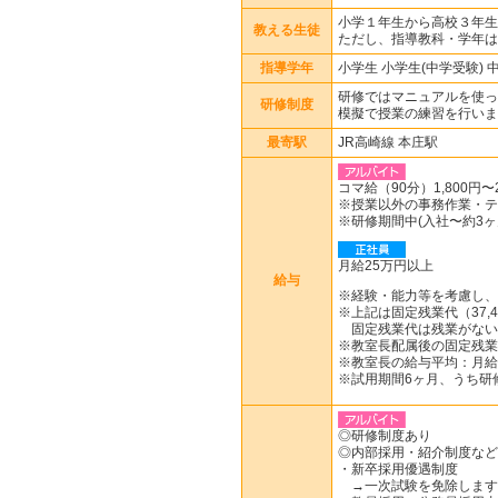
小学１年生から高校３年生
教える生徒
ただし、指導教科・学年は
指導学年
小学生 小学生(中学受験) 
研修ではマニュアルを使っ
研修制度
模擬で授業の練習を行いま
最寄駅
JR高崎線 本庄駅
コマ給（90分）1,800円〜2
※授業以外の事務作業・テ
※研修期間中(入社〜約3ヶ月
月給25万円以上
給与
※経験・能力等を考慮し、
※上記は固定残業代（37,4
固定残業代は残業がない
※教室長配属後の固定残業
※教室長の給与平均：月給3
※試用期間6ヶ月、うち研
◎研修制度あり
◎内部採用・紹介制度など
・新卒採用優遇制度
→一次試験を免除します