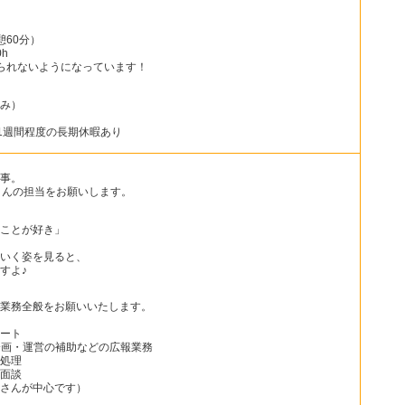
憩60分）
h
られないようになっています！
み）
1週間程度の長期休暇あり
事。
さんの担当をお願いします。
ことが好き」
いく姿を見ると、
すよ♪
業務全般をお願いいたします。
ート
企画・運営の補助などの広報業務
処理
面談
さんが中心です）