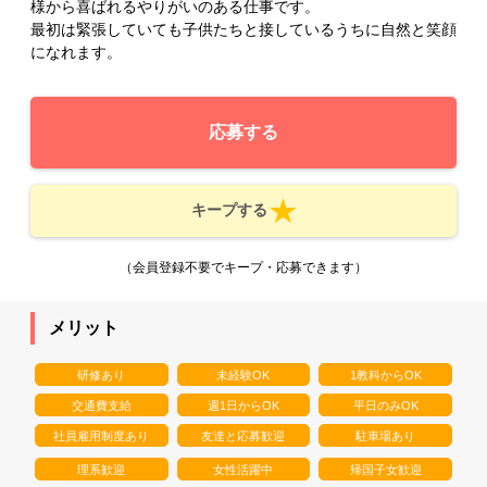
様から喜ばれるやりがいのある仕事です。
最初は緊張していても子供たちと接しているうちに自然と笑顔
になれます。
応募する
キープする
（会員登録不要でキープ・応募できます）
メリット
研修あり
未経験OK
1教科からOK
交通費支給
週1日からOK
平日のみOK
社員雇用制度あり
友達と応募歓迎
駐車場あり
理系歓迎
女性活躍中
帰国子女歓迎