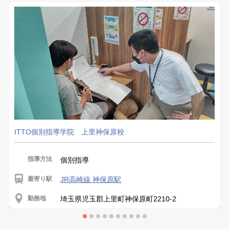
ITTO個別指導学院 上里神保原校
指導方法
個別指導
最寄り駅
JR高崎線 神保原駅
勤務地
埼玉県児玉郡上里町神保原町2210-2