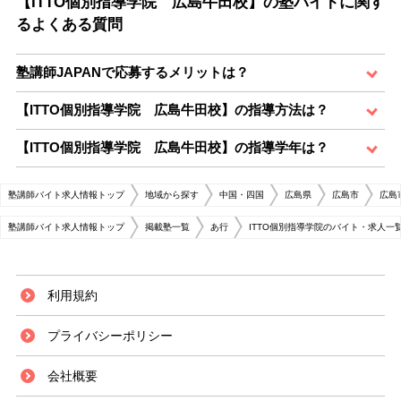
【ITTO個別指導学院 広島牛田校】の塾バイトに関す
るよくある質問
塾講師JAPANで応募するメリットは？
【ITTO個別指導学院 広島牛田校】の指導方法は？
【ITTO個別指導学院 広島牛田校】の指導学年は？
塾講師バイト求人情報トップ
地域から探す
中国・四国
広島県
広島市
広島
塾講師バイト求人情報トップ
掲載塾一覧
あ行
ITTO個別指導学院のバイト・求人一
利用規約
プライバシーポリシー
会社概要