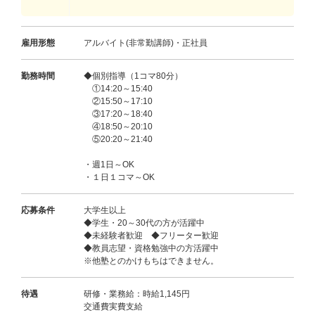
雇用形態
アルバイト(非常勤講師)・正社員
勤務時間
◆個別指導（1コマ80分）
①14:20～15:40
②15:50～17:10
③17:20～18:40
④18:50～20:10
⑤20:20～21:40
・週1日～OK
・１日１コマ～OK
応募条件
大学生以上
◆学生・20～30代の方が活躍中
◆未経験者歓迎 ◆フリーター歓迎
◆教員志望・資格勉強中の方活躍中
※他塾とのかけもちはできません。
待遇
研修・業務給：時給1,145円
交通費実費支給