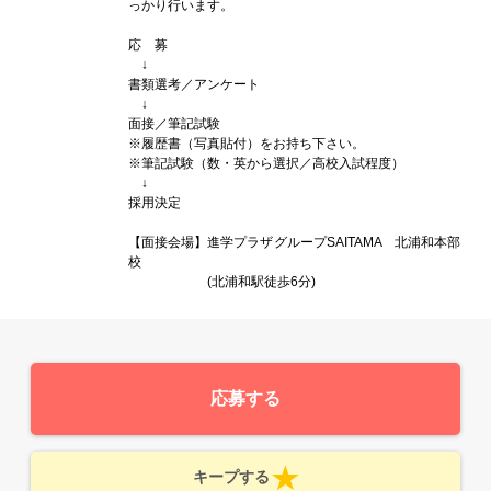
っかり行います。
応 募
↓
書類選考／アンケート
↓
面接／筆記試験
※履歴書（写真貼付）をお持ち下さい。
※筆記試験（数・英から選択／高校入試程度）
↓
採用決定
【面接会場】進学プラザグループSAITAMA 北浦和本部
校
(北浦和駅徒歩6分)
応募する
キープする