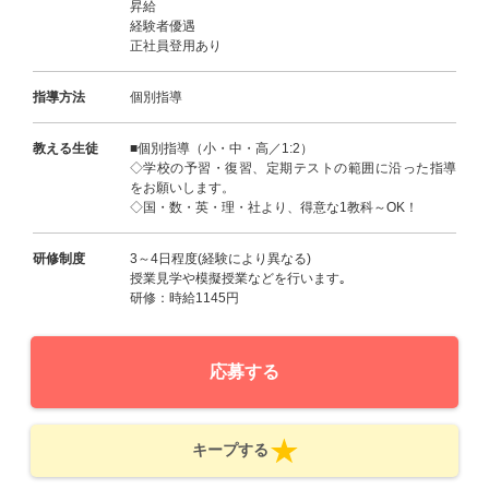
昇給
経験者優遇
正社員登用あり
指導方法
個別指導
教える生徒
■個別指導（小・中・高／1:2）
◇学校の予習・復習、定期テストの範囲に沿った指導
をお願いします。
◇国・数・英・理・社より、得意な1教科～OK！
研修制度
3～4日程度(経験により異なる)
授業見学や模擬授業などを行います｡
研修：時給1145円
応募する
キープする