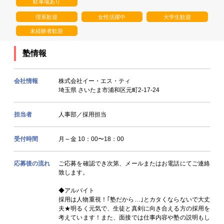
駐車場あり
理系歓迎
女性活躍中
大学生歓迎
未経験者歓迎
塾情報
会社情報
株式会社イー・エス・ティ
埼玉県 さいたま市浦和区元町2-17-24
担当者
人事部／採用担当
受付時間
月～金 10：00〜18：00
応募後の流れ
ご応募を確認でき次第、メールまたはお電話にてご連絡
致します。
◆アルバイト
採用は人物重視！｢塾だから…｣とカタくならないで大丈
夫★明るく元気で、生徒と真剣に向き合える方の採用を
考えています！また、面接では仕事内容や塾の説明もし