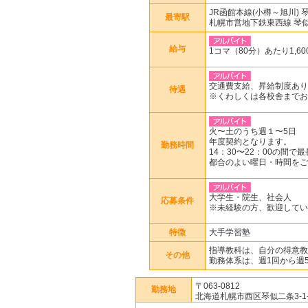
JR函館本線(小樽～旭川) 
最寄駅
札幌市営地下鉄東西線 琴
給与
1コマ（80分）あたり1,60
交通費支給、昇給制度あり
待遇
※くわしくは各校舎までお
火〜土のうち週１〜5日
年度契約となります。
勤務時間
14：30〜22：00の間で
都合のよい曜日・時間をご
大学生・院生、社会人
応募条件
※未経験の方、歓迎してい
特徴
大手学習塾
指導教科は、自分の得意教
その他
勤務体系は、週1回から週
〒063-0812
勤務地
北海道札幌市西区琴似二条3-1-