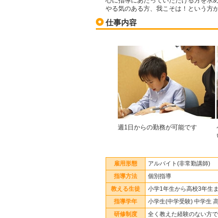
心に指導にあたっていただける方を求
やる気のある方、我こそは！という方
仕事内容
週1日からの勤務が可能です
雇用形態
アルバイト(非常勤講師)
指導方法
個別指導
教える生徒
小学1年生から高校3年生
指導学年
小学生(中学受験) 中学生 
研修制度
全く教えた経験のない方で