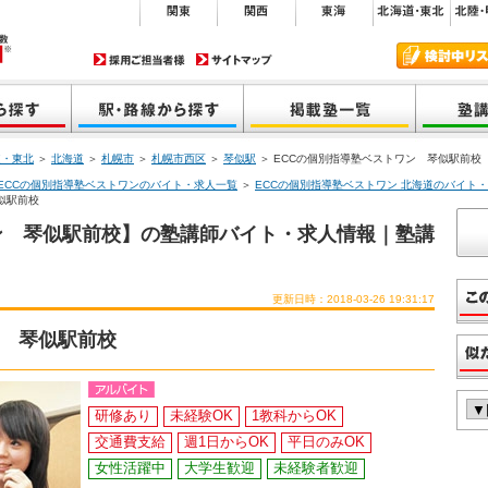
道・東北
＞
北海道
＞
札幌市
＞
札幌市西区
＞
琴似駅
＞ ECCの個別指導塾ベストワン 琴似駅前校
ECCの個別指導塾ベストワンのバイト・求人一覧
＞
ECCの個別指導塾ベストワン 北海道のバイト
似駅前校
ン 琴似駅前校】の塾講師バイト・求人情報｜塾講
更新日時：2018-03-26 19:31:17
ン 琴似駅前校
研修あり
未経験OK
1教科からOK
交通費支給
週1日からOK
平日のみOK
女性活躍中
大学生歓迎
未経験者歓迎