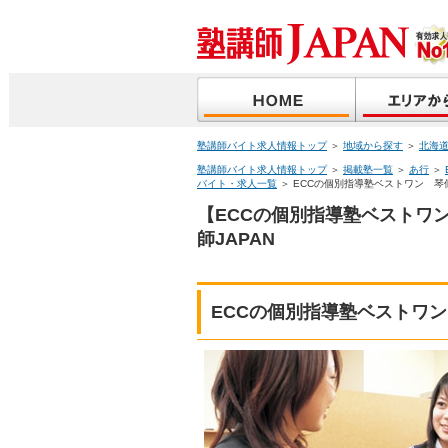
塾講師バイト求人情報トップ
＞
地域から探す
＞
北海
塾講師バイト求人情報トップ
＞
掲載塾一覧
＞
あ行
＞
バイト・求人一覧
＞ ECCの個別指導塾ベストワン 琴
【ECCの個別指導塾ベストワ
師JAPAN
ECCの個別指導塾ベストワ