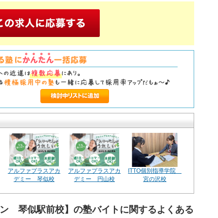
アルファプラスアカ
アルファプラスアカ
ITTO個別指導学院
デミー 琴似校
デミー 円山校
宮の沢校
ワン 琴似駅前校】の塾バイトに関するよくある