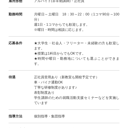
雇用形態
アルバイト(非常勤講師)・正社員
勤務時間
月曜日～土曜日 18：30～22：00（1コマ90分～100
分）
週1日・1コマからでも歓迎します。
※曜日・時間は相談に応じます。
応募条件
★大学生・社会人・フリーター・未経験の方も歓迎し
ます。
★授業は1科目からでもOKです。
★時間や曜日・勤務地についても選ぶことができま
す。
待遇
正社員登用あり（新教室も開校予定です）
車・バイク通勤OK
丁寧な研修制度があります♪
表彰制度あり
学生講師のための就職活動支援セミナーなどを実施し
ています
指導方法
個別指導・集団指導