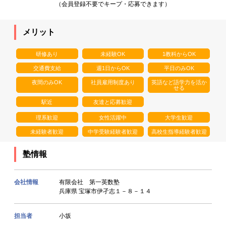
（会員登録不要でキープ・応募できます）
メリット
研修あり
未経験OK
1教科からOK
交通費支給
週1日からOK
平日のみOK
夜間のみOK
社員雇用制度あり
英語など語学力を活か
せる
駅近
友達と応募歓迎
理系歓迎
女性活躍中
大学生歓迎
未経験者歓迎
中学受験経験者歓迎
高校生指導経験者歓迎
塾情報
会社情報
有限会社 第一英数塾
兵庫県 宝塚市伊孑志１－８－１４
担当者
小坂