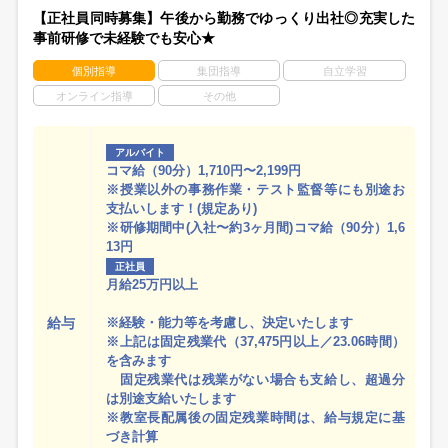
【正社員同時募集】午後から勤務でゆっくり出社◎充実した
事前研修で未経験でも安心★
個別指導
集団指導
自立学習
オンライン指導
その他
アルバイト
コマ給（90分）1,710円〜2,199円
※授業以外の事務作業・テスト監督等にも別途お
支払いします！(規定あり)
※研修期間中(入社〜約3ヶ月間)コマ給（90分）1,6
13円
正社員
月給25万円以上
給与
※経験・能力等を考慮し、決定いたします
※上記は固定残業代（37,475円以上／23.06時間）
を含みます
固定残業代は残業がない場合も支給し、超過分
は別途支給いたします
※教室長配属後の固定残業時間は、給与規定に基
づき計算