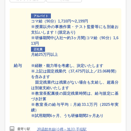
アルバイト
コマ給（90分）1,710円〜2,199円
※授業以外の事務作業・テスト監督等にも別途お
支払いします！(規定あり)
※研修期間中(入社〜約3ヶ月間)コマ給（90分）1,6
13円
正社員
月給25万円以上
給与
※経験・能力等を考慮し、決定いたします
※上記は固定残業代（37,475円以上／23.06時間）
を含みます
固定残業代は残業がない場合も支給し、超過分
は別途支給いたします
※教室長配属後の固定残業時間は、給与規定に基
づき計算
※教室長の給与平均：月給33.1万円（2025年実
績）
※試用期間6ヶ月、うち研修期間2ヶ月あり
JR函館本線(小樽～旭川) 手稲駅
最寄り駅