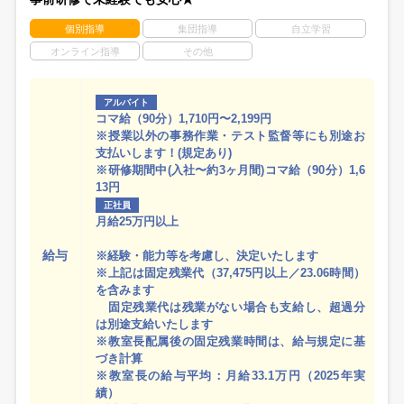
個別指導
集団指導
自立学習
オンライン指導
その他
アルバイト
コマ給（90分）1,710円〜2,199円
※授業以外の事務作業・テスト監督等にも別途お
支払いします！(規定あり)
※研修期間中(入社〜約3ヶ月間)コマ給（90分）1,6
13円
正社員
月給25万円以上
給与
※経験・能力等を考慮し、決定いたします
※上記は固定残業代（37,475円以上／23.06時間）
を含みます
固定残業代は残業がない場合も支給し、超過分
は別途支給いたします
※教室長配属後の固定残業時間は、給与規定に基
づき計算
※教室長の給与平均：月給33.1万円（2025年実
績）