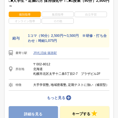
□■大学生・近隣の方 採用強化中！□■1授業（90分）2,500円
～
個別指導
集団指導
自立学習
オンライン指導
その他
1コマ（90分）2,500円〜3,500円 ※研修・打ち合
給与
わせ：時給1,075円
JR札沼線 篠路駅
最寄り駅
〒002-8012
北海道
所在地
札幌市北区太平十二条5丁目2-7 プラザビル2F
大手学習塾, 地域密着塾, 定期テストに強い（補習型）
特徴
もっと見る
キープする
詳細を見る