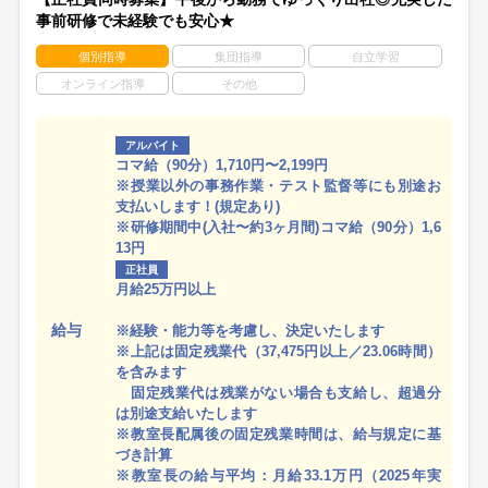
事前研修で未経験でも安心★
個別指導
集団指導
自立学習
オンライン指導
その他
アルバイト
コマ給（90分）1,710円〜2,199円
※授業以外の事務作業・テスト監督等にも別途お
支払いします！(規定あり)
※研修期間中(入社〜約3ヶ月間)コマ給（90分）1,6
13円
正社員
月給25万円以上
給与
※経験・能力等を考慮し、決定いたします
※上記は固定残業代（37,475円以上／23.06時間）
を含みます
固定残業代は残業がない場合も支給し、超過分
は別途支給いたします
※教室長配属後の固定残業時間は、給与規定に基
づき計算
※教室長の給与平均：月給33.1万円（2025年実