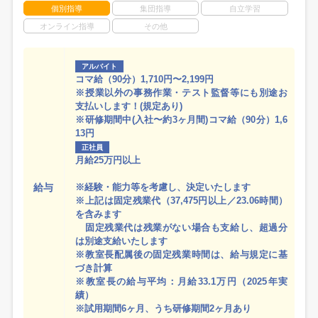
個別指導
集団指導
自立学習
オンライン指導
その他
アルバイト
コマ給（90分）1,710円〜2,199円
※授業以外の事務作業・テスト監督等にも別途お
支払いします！(規定あり)
※研修期間中(入社〜約3ヶ月間)コマ給（90分）1,6
13円
正社員
月給25万円以上
給与
※経験・能力等を考慮し、決定いたします
※上記は固定残業代（37,475円以上／23.06時間）
を含みます
固定残業代は残業がない場合も支給し、超過分
は別途支給いたします
※教室長配属後の固定残業時間は、給与規定に基
づき計算
※教室長の給与平均：月給33.1万円（2025年実
績）
※試用期間6ヶ月、うち研修期間2ヶ月あり