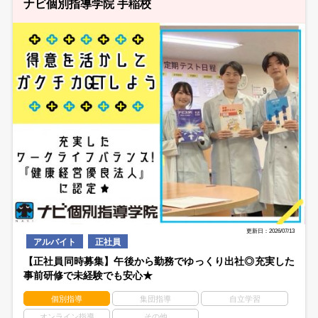
ナビ個別指導学院 手稲校
更新日：2026/07/13
アルバイト
正社員
【正社員同時募集】午後から勤務でゆっくり出社◎充実した
事前研修で未経験でも安心★
個別指導
集団指導
自立学習
オンライン指導
その他