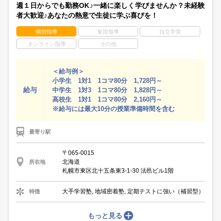
週１日からでも勤務OK♪一緒に楽しく学びませんか？未経験
者大歓迎♪あなたの熱意で生徒に学ぶ喜びを！
個別指導
集団指導
自立学習
オンライン指導
その他
＜給与例＞
小学生 1対1 1コマ80分 1,728円～
給与
中学生 1対3 1コマ80分 1,828円～
高校生 1対1 1コマ80分 2,160円～
※給与には最大10分の授業準備時間を含む
最寄り駅
〒065-0015
北海道
所在地
札幌市東区北十五条東3-1-30 法邑ビル1階
大手学習塾, 地域密着塾, 定期テストに強い（補習型）
特徴
もっと見る