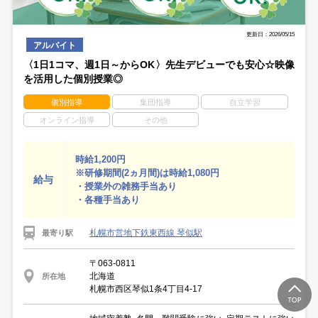
更新日：2026/05/15
アルバイト
〈1日1コマ、週1日～からOK〉先生デビューでも安心☆映像
を活用した個別授業◎
個別指導
集団指導
自立学習
オンライン指導
その他
時給1,200円
※研修期間(2ヵ月間)は時給1,080円
給与
・授業外の雑務手当あり
・各種手当あり
札幌市営地下鉄東西線 琴似駅
最寄り駅
〒063-0811
北海道
所在地
札幌市西区琴似1条4丁目4-17