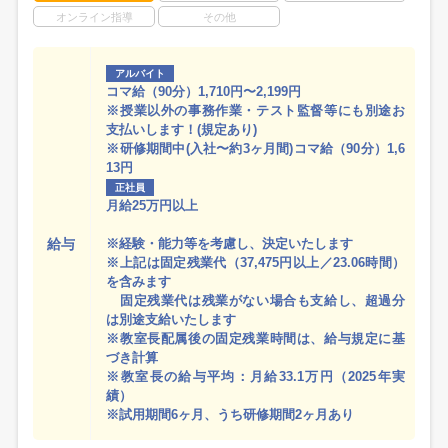
オンライン指導
その他
アルバイト
コマ給（90分）1,710円〜2,199円
※授業以外の事務作業・テスト監督等にも別途お
支払いします！(規定あり)
※研修期間中(入社〜約3ヶ月間)コマ給（90分）1,6
13円
正社員
月給25万円以上
給与
※経験・能力等を考慮し、決定いたします
※上記は固定残業代（37,475円以上／23.06時間）
を含みます
固定残業代は残業がない場合も支給し、超過分
は別途支給いたします
※教室長配属後の固定残業時間は、給与規定に基
づき計算
※教室長の給与平均：月給33.1万円（2025年実
績）
※試用期間6ヶ月、うち研修期間2ヶ月あり