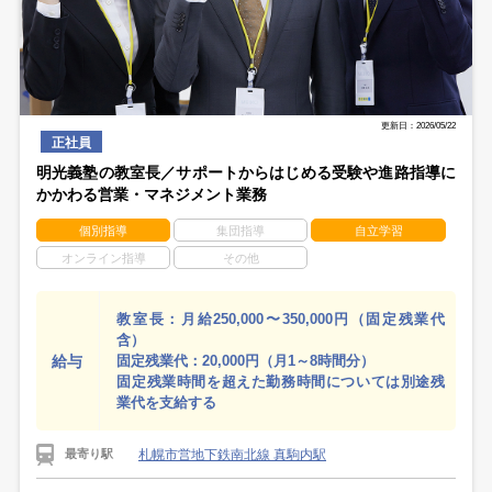
更新日：2026/05/22
正社員
明光義塾の教室長／サポートからはじめる受験や進路指導に
かかわる営業・マネジメント業務
個別指導
集団指導
自立学習
オンライン指導
その他
教室長：月給250,000〜350,000円（固定残業代
含）
給与
固定残業代：20,000円（月1～8時間分）
固定残業時間を超えた勤務時間については別途残
業代を支給する
札幌市営地下鉄南北線 真駒内駅
最寄り駅