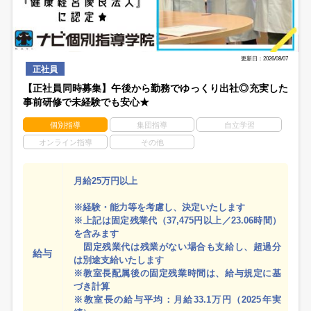
更新日：2026/08/07
正社員
【正社員同時募集】午後から勤務でゆっくり出社◎充実した
事前研修で未経験でも安心★
個別指導
集団指導
自立学習
オンライン指導
その他
月給25万円以上
※経験・能力等を考慮し、決定いたします
※上記は固定残業代（37,475円以上／23.06時間）
を含みます
固定残業代は残業がない場合も支給し、超過分
給与
は別途支給いたします
※教室長配属後の固定残業時間は、給与規定に基
づき計算
※教室長の給与平均：月給33.1万円（2025年実