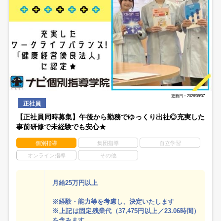
更新日：2026/08/07
正社員
【正社員同時募集】午後から勤務でゆっくり出社◎充実した
事前研修で未経験でも安心★
個別指導
集団指導
自立学習
オンライン指導
その他
月給25万円以上
※経験・能力等を考慮し、決定いたします
※上記は固定残業代（37,475円以上／23.06時間）
を含みます