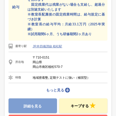
固定残業代は残業がない場合も支給し、超過分
給与
は別途支給いたします
※教室長配属後の固定残業時間は、給与規定に基
づき計算
※教室長の給与平均：月給33.1万円（2025年実
績）
※試用期間6ヶ月、うち研修期間2ヶ月あり
JR本四備讃線 植松駅
最寄り駅
〒710-0151
岡山県
所在地
岡山市南区植松570-7
地域密着塾, 定期テストに強い（補習型）
特徴
もっと見る
キープする
詳細を見る