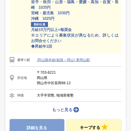
岩手・秋田・山形・福島・愛媛・高知・佐賀・長
崎 1035円
宮崎・鹿児島 1030円
沖縄 1025円
契約社員
月給19万円以上+報奨金
※エリアにより募集状況が異なるため、詳しくは
お問合せください
◆昇給年1回
JR山陽本線(姫路～岡山) 東岡山駅
最寄り駅
〒703-8221
岡山県
所在地
岡山市中区長岡98-12
大手学習塾, 地域密着塾
特徴
もっと見る
キープする
詳細を見る