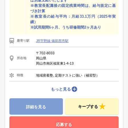
は別途支給いたします
※教室長配属後の固定残業時間は、給与規定に基
づき計算
※教室長の給与平均：月給33.1万円（2025年実
績）
※試用期間6ヶ月、うち研修期間2ヶ月あり
JR宇野線 備前西市駅
最寄り駅
〒702-8033
岡山県
所在地
岡山市南区福富東1-4-13
地域密着塾, 定期テストに強い（補習型）
特徴
もっと見る
キープする
詳細を見る
応募する