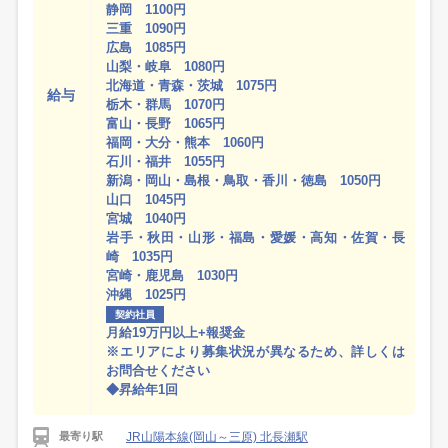
静岡 1100円
三重 1090円
広島 1085円
山梨・岐阜 1080円
北海道・青森・茨城 1075円
給与
栃木・群馬 1070円
富山・長野 1065円
福岡・大分・熊本 1060円
石川・福井 1055円
新潟・岡山・島根・鳥取・香川・徳島 1050円
山口 1045円
宮城 1040円
岩手・秋田・山形・福島・愛媛・高知・佐賀・長
崎 1035円
宮崎・鹿児島 1030円
沖縄 1025円
契約社員
月給19万円以上+報奨金
※エリアにより募集状況が異なるため、詳しくは
お問合せください
◆昇給年1回
JR山陽本線(岡山～三原) 北長瀬駅
最寄り駅