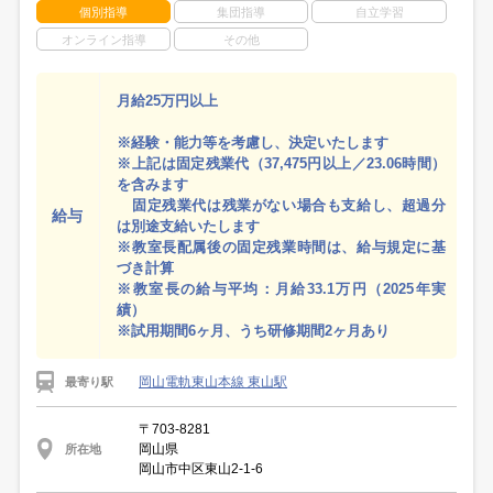
個別指導
集団指導
自立学習
オンライン指導
その他
月給25万円以上
※経験・能力等を考慮し、決定いたします
※上記は固定残業代（37,475円以上／23.06時間）
を含みます
固定残業代は残業がない場合も支給し、超過分
給与
は別途支給いたします
※教室長配属後の固定残業時間は、給与規定に基
づき計算
※教室長の給与平均：月給33.1万円（2025年実
績）
※試用期間6ヶ月、うち研修期間2ヶ月あり
岡山電軌東山本線 東山駅
最寄り駅
〒703-8281
岡山県
所在地
岡山市中区東山2-1-6