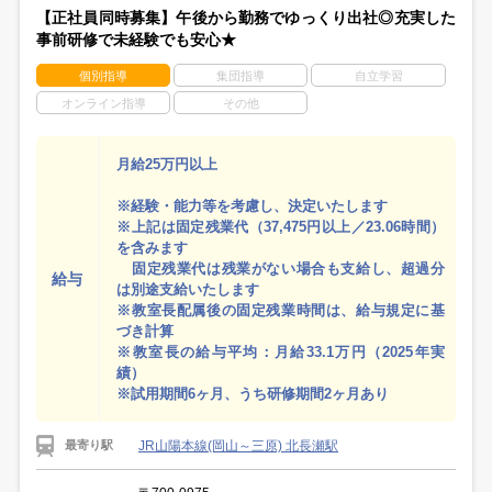
【正社員同時募集】午後から勤務でゆっくり出社◎充実した
事前研修で未経験でも安心★
個別指導
集団指導
自立学習
オンライン指導
その他
月給25万円以上
※経験・能力等を考慮し、決定いたします
※上記は固定残業代（37,475円以上／23.06時間）
を含みます
固定残業代は残業がない場合も支給し、超過分
給与
は別途支給いたします
※教室長配属後の固定残業時間は、給与規定に基
づき計算
※教室長の給与平均：月給33.1万円（2025年実
績）
※試用期間6ヶ月、うち研修期間2ヶ月あり
JR山陽本線(岡山～三原) 北長瀬駅
最寄り駅