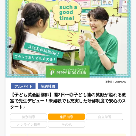
更新日：2026/08/03
アルバイト
契約社員
【子ども英会話講師】週2日〜◎子ども達の笑顔が溢れる教
室で先生デビュー！未経験でも充実した研修制度で安心のス
タート♪
個別指導
集団指導
自立学習
オンライン指導
その他