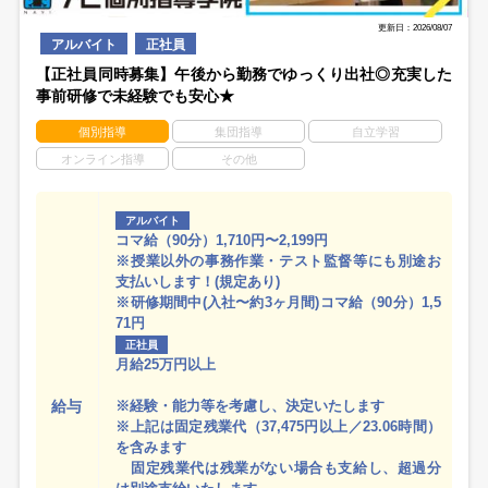
更新日：2026/08/07
アルバイト
正社員
【正社員同時募集】午後から勤務でゆっくり出社◎充実した
事前研修で未経験でも安心★
個別指導
集団指導
自立学習
オンライン指導
その他
アルバイト
コマ給（90分）1,710円〜2,199円
※授業以外の事務作業・テスト監督等にも別途お
支払いします！(規定あり)
※研修期間中(入社〜約3ヶ月間)コマ給（90分）1,5
71円
正社員
月給25万円以上
給与
※経験・能力等を考慮し、決定いたします
※上記は固定残業代（37,475円以上／23.06時間）
を含みます
固定残業代は残業がない場合も支給し、超過分