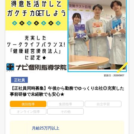
更新日：2026/08/07
正社員
【正社員同時募集】午後から勤務でゆっくり出社◎充実した
事前研修で未経験でも安心★
個別指導
集団指導
自立学習
オンライン指導
その他
月給25万円以上