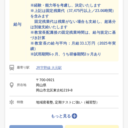
※経験・能力等を考慮し、決定いたします
※上記は固定残業代（37,475円以上／23.06時間）
を含みます
固定残業代は残業がない場合も支給し、超過分
給与
は別途支給いたします
※教室長配属後の固定残業時間は、給与規定に基
づき計算
※教室長の給与平均：月給33.1万円（2025年実
績）
※試用期間6ヶ月、うち研修期間2ヶ月あり
JR宇野線 大元駅
最寄り駅
〒700-0921
岡山県
所在地
岡山市北区東古松219-8
地域密着塾, 定期テストに強い（補習型）
特徴
もっと見る