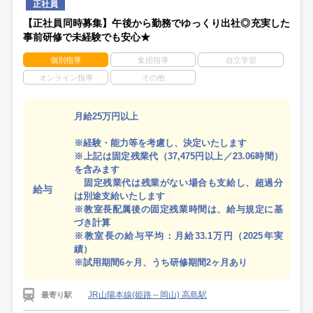
正社員
【正社員同時募集】午後から勤務でゆっくり出社◎充実した
事前研修で未経験でも安心★
個別指導
集団指導
自立学習
オンライン指導
その他
月給25万円以上
※経験・能力等を考慮し、決定いたします
※上記は固定残業代（37,475円以上／23.06時間）
を含みます
固定残業代は残業がない場合も支給し、超過分
給与
は別途支給いたします
※教室長配属後の固定残業時間は、給与規定に基
づき計算
※教室長の給与平均：月給33.1万円（2025年実
績）
※試用期間6ヶ月、うち研修期間2ヶ月あり
JR山陽本線(姫路～岡山) 高島駅
最寄り駅