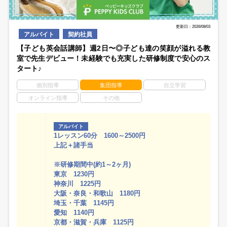
更新日：2026/08/03
アルバイト
契約社員
【子ども英会話講師】週2日〜◎子ども達の笑顔が溢れる教
室で先生デビュー！未経験でも充実した研修制度で安心のス
タート♪
個別指導
集団指導
自立学習
オンライン指導
その他
アルバイト
1レッスン60分 1600～2500円
上記＋諸手当
※研修期間中(約1～2ヶ月)
東京 1230円
神奈川 1225円
大阪・奈良・和歌山 1180円
埼玉・千葉 1145円
愛知 1140円
京都・滋賀・兵庫 1125円