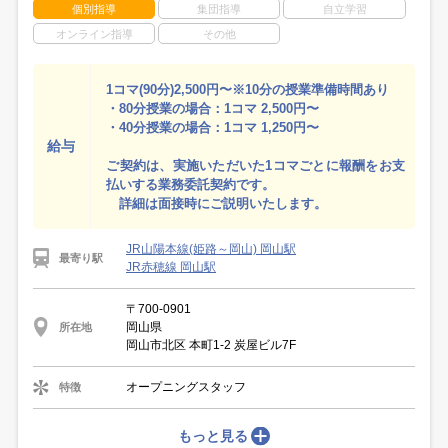
個別指導
集団指導
自立学習
オンライン指導
その他
1コマ(90分)2,500円〜※10分の授業準備時間あり
・80分授業の場合：1コマ 2,500円〜
・40分授業の場合：1コマ 1,250円〜
給与
ご契約は、実施いただいた1コマごとに報酬をお支
払いする業務委託契約です。
詳細は面接時にご説明いたします。
JR山陽本線(姫路～岡山) 岡山駅
最寄り駅
JR赤穂線 岡山駅
〒700-0901
岡山県
所在地
岡山市北区 本町1-2 炭屋ビル7F
オープニングスタッフ
特徴
もっと見る