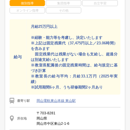
個別指導
集団指導
自立学習
オンライン指導
その他
月給25万円以上
※経験・能力等を考慮し、決定いたします
※上記は固定残業代（37,475円以上／23.06時間）
を含みます
固定残業代は残業がない場合も支給し、超過分
給与
は別途支給いたします
※教室長配属後の固定残業時間は、給与規定に基
づき計算
※教室長の給与平均：月給33.1万円（2025年実
績）
※試用期間6ヶ月、うち研修期間2ヶ月あり
岡山電軌東山本線 東山駅
最寄り駅
〒703-8281
岡山県
所在地
岡山市中区東山2-1-6