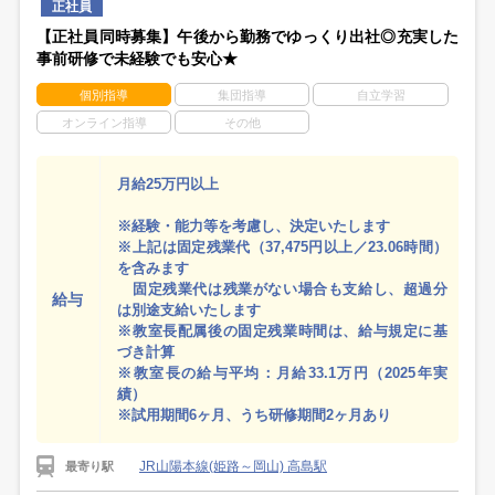
正社員
【正社員同時募集】午後から勤務でゆっくり出社◎充実した
事前研修で未経験でも安心★
個別指導
集団指導
自立学習
オンライン指導
その他
月給25万円以上
※経験・能力等を考慮し、決定いたします
※上記は固定残業代（37,475円以上／23.06時間）
を含みます
固定残業代は残業がない場合も支給し、超過分
給与
は別途支給いたします
※教室長配属後の固定残業時間は、給与規定に基
づき計算
※教室長の給与平均：月給33.1万円（2025年実
績）
※試用期間6ヶ月、うち研修期間2ヶ月あり
JR山陽本線(姫路～岡山) 高島駅
最寄り駅