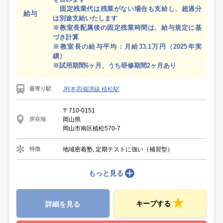
固定残業代は残業がない場合も支給し、超過分
給与
は別途支給いたします
※教室長配属後の固定残業時間は、給与規定に基
づき計算
※教室長の給与平均：月給33.1万円（2025年実
績）
※試用期間6ヶ月、うち研修期間2ヶ月あり
JR本四備讃線 植松駅
最寄り駅
〒710-0151
岡山県
所在地
岡山市南区植松570-7
地域密着塾, 定期テストに強い（補習型）
特徴
もっと見る
キープする
詳細を見る