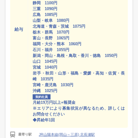
静岡 1100円
三重 1090円
広島 1085円
山梨・岐阜 1080円
北海道・青森・茨城 1075円
給与
栃木・群馬 1070円
富山・長野 1065円
福岡・大分・熊本 1060円
石川・福井 1055円
新潟・岡山・島根・鳥取・香川・徳島 1050円
山口 1045円
宮城 1040円
岩手・秋田・山形・福島・愛媛・高知・佐賀・長
崎 1035円
宮崎・鹿児島 1030円
沖縄 1025円
契約社員
月給19万円以上+報奨金
※エリアにより募集状況が異なるため、詳しくは
お問合せください
◆昇給年1回
JR山陽本線(岡山～三原) 北長瀬駅
最寄り駅