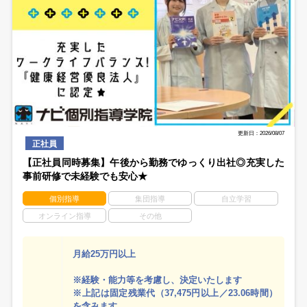
更新日：2026/08/07
正社員
【正社員同時募集】午後から勤務でゆっくり出社◎充実した
事前研修で未経験でも安心★
個別指導
集団指導
自立学習
オンライン指導
その他
月給25万円以上
※経験・能力等を考慮し、決定いたします
※上記は固定残業代（37,475円以上／23.06時間）
を含みます