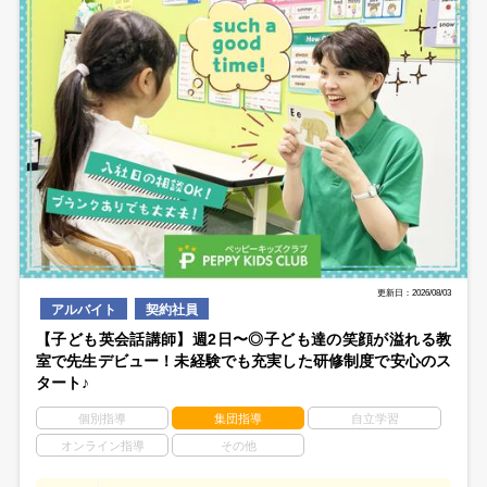
更新日：2026/08/03
アルバイト
契約社員
【子ども英会話講師】週2日〜◎子ども達の笑顔が溢れる教
室で先生デビュー！未経験でも充実した研修制度で安心のス
タート♪
個別指導
集団指導
自立学習
オンライン指導
その他