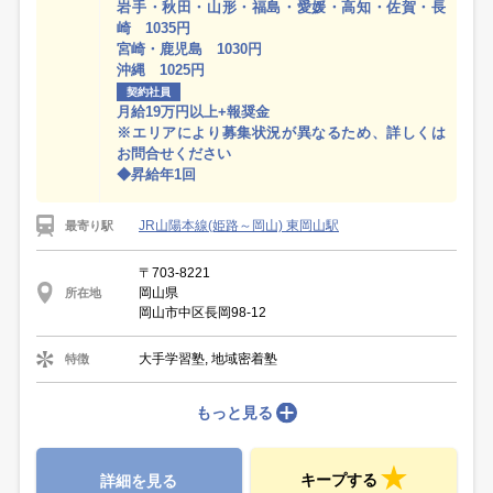
岩手・秋田・山形・福島・愛媛・高知・佐賀・長
崎 1035円
宮崎・鹿児島 1030円
沖縄 1025円
契約社員
月給19万円以上+報奨金
※エリアにより募集状況が異なるため、詳しくは
お問合せください
◆昇給年1回
JR山陽本線(姫路～岡山) 東岡山駅
最寄り駅
〒703-8221
岡山県
所在地
岡山市中区長岡98-12
大手学習塾, 地域密着塾
特徴
もっと見る
キープする
詳細を見る