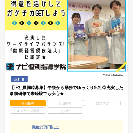
更新日：2026/08/07
正社員
【正社員同時募集】午後から勤務でゆっくり出社◎充実した
事前研修で未経験でも安心★
個別指導
集団指導
自立学習
オンライン指導
その他
月給25万円以上