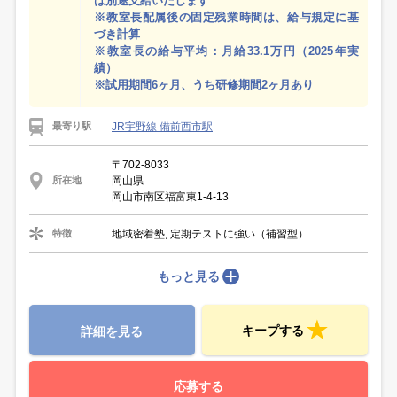
は別途支給いたします
※教室長配属後の固定残業時間は、給与規定に基
づき計算
※教室長の給与平均：月給33.1万円（2025年実
績）
※試用期間6ヶ月、うち研修期間2ヶ月あり
JR宇野線 備前西市駅
最寄り駅
〒702-8033
岡山県
所在地
岡山市南区福富東1-4-13
地域密着塾, 定期テストに強い（補習型）
特徴
もっと見る
キープする
詳細を見る
応募する