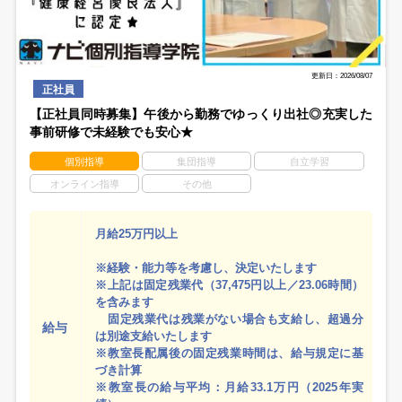
更新日：2026/08/07
正社員
【正社員同時募集】午後から勤務でゆっくり出社◎充実した
事前研修で未経験でも安心★
個別指導
集団指導
自立学習
オンライン指導
その他
月給25万円以上
※経験・能力等を考慮し、決定いたします
※上記は固定残業代（37,475円以上／23.06時間）
を含みます
固定残業代は残業がない場合も支給し、超過分
給与
は別途支給いたします
※教室長配属後の固定残業時間は、給与規定に基
づき計算
※教室長の給与平均：月給33.1万円（2025年実