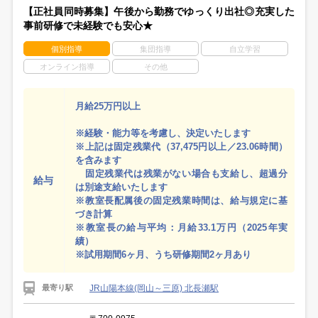
【正社員同時募集】午後から勤務でゆっくり出社◎充実した
事前研修で未経験でも安心★
個別指導
集団指導
自立学習
オンライン指導
その他
月給25万円以上
※経験・能力等を考慮し、決定いたします
※上記は固定残業代（37,475円以上／23.06時間）
を含みます
固定残業代は残業がない場合も支給し、超過分
給与
は別途支給いたします
※教室長配属後の固定残業時間は、給与規定に基
づき計算
※教室長の給与平均：月給33.1万円（2025年実
績）
※試用期間6ヶ月、うち研修期間2ヶ月あり
JR山陽本線(岡山～三原) 北長瀬駅
最寄り駅