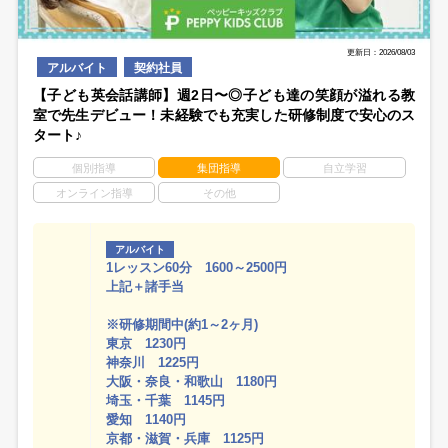
更新日：2026/08/03
アルバイト
契約社員
【子ども英会話講師】週2日〜◎子ども達の笑顔が溢れる教
室で先生デビュー！未経験でも充実した研修制度で安心のス
タート♪
個別指導
集団指導
自立学習
オンライン指導
その他
アルバイト
1レッスン60分 1600～2500円
上記＋諸手当
※研修期間中(約1～2ヶ月)
東京 1230円
神奈川 1225円
大阪・奈良・和歌山 1180円
埼玉・千葉 1145円
愛知 1140円
京都・滋賀・兵庫 1125円