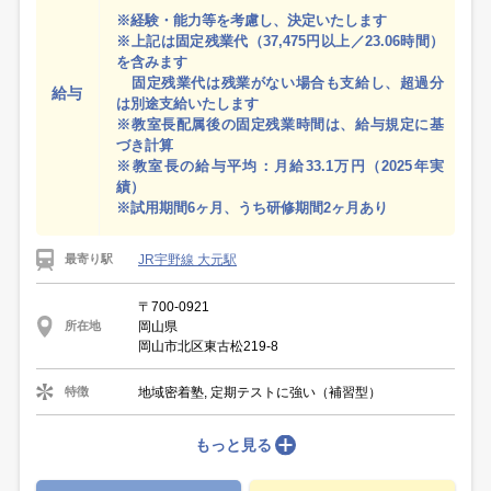
※経験・能力等を考慮し、決定いたします
※上記は固定残業代（37,475円以上／23.06時間）
を含みます
固定残業代は残業がない場合も支給し、超過分
給与
は別途支給いたします
※教室長配属後の固定残業時間は、給与規定に基
づき計算
※教室長の給与平均：月給33.1万円（2025年実
績）
※試用期間6ヶ月、うち研修期間2ヶ月あり
JR宇野線 大元駅
最寄り駅
〒700-0921
岡山県
所在地
岡山市北区東古松219-8
地域密着塾, 定期テストに強い（補習型）
特徴
もっと見る