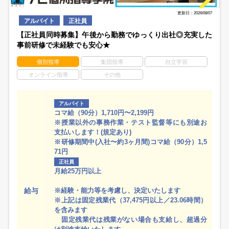
更新日：2026/08/07
アルバイト
正社員
【正社員同時募集】午後から勤務でゆっくり出社◎充実した
事前研修で未経験でも安心★
個別指導
集団指導
自立学習
オンライン指導
その他
アルバイト
コマ給（90分）1,710円〜2,199円
※授業以外の事務作業・テスト監督等にも別途お
支払いします！(規定あり)
※研修期間中(入社〜約3ヶ月間)コマ給（90分）1,5
71円
正社員
月給25万円以上
給与
※経験・能力等を考慮し、決定いたします
※上記は固定残業代（37,475円以上／23.06時間）
を含みます
固定残業代は残業がない場合も支給し、超過分