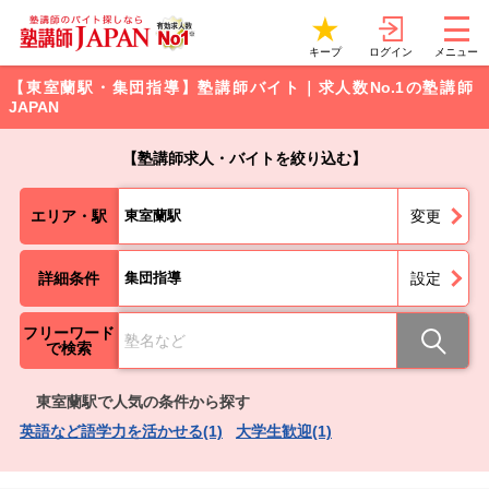
ログイン
キープ
メニュー
【東室蘭駅・集団指導】塾講師バイト｜求人数No.1の塾講師
JAPAN
【塾講師求人・バイトを絞り込む】
エリア・駅
東室蘭駅
変更
詳細条件
集団指導
設定
フリーワード
で検索
東室蘭駅で人気の条件から探す
英語など語学力を活かせる(1)
大学生歓迎(1)