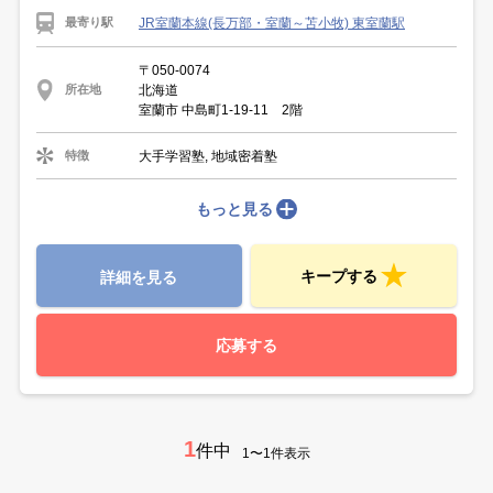
JR室蘭本線(長万部・室蘭～苫小牧) 東室蘭駅
最寄り駅
〒050-0074
北海道
所在地
室蘭市 中島町1-19-11 2階
大手学習塾, 地域密着塾
特徴
もっと見る
キープする
詳細を見る
応募する
1
件中
1〜1件表示