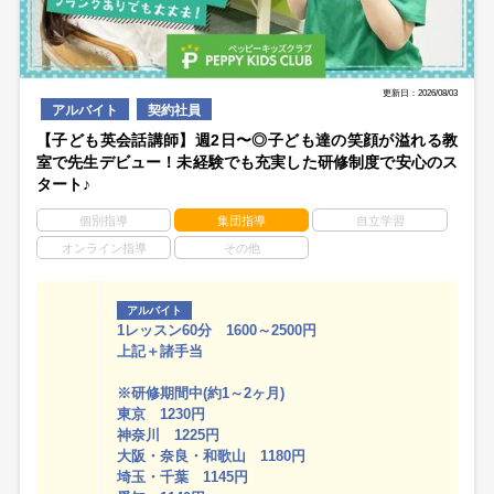
更新日：2026/08/03
アルバイト
契約社員
【子ども英会話講師】週2日〜◎子ども達の笑顔が溢れる教
室で先生デビュー！未経験でも充実した研修制度で安心のス
タート♪
個別指導
集団指導
自立学習
オンライン指導
その他
アルバイト
1レッスン60分 1600～2500円
上記＋諸手当
※研修期間中(約1～2ヶ月)
東京 1230円
神奈川 1225円
大阪・奈良・和歌山 1180円
埼玉・千葉 1145円