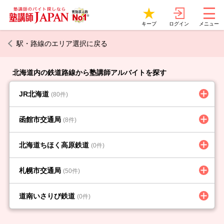
ログイン
キープ
メニュー
駅・路線のエリア選択に戻る
北海道内の鉄道路線から塾講師アルバイトを探す
JR北海道
(80件)
函館市交通局
(8件)
北海道ちほく高原鉄道
(0件)
札幌市交通局
(50件)
道南いさりび鉄道
(0件)