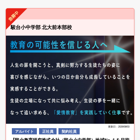
駿台小中学部 北大前本部校
更新日：2026/08/03
アルバイト
正社員
契約社員
【駿台教育研究株式会社（駿台小中学部）地域No.１を目指