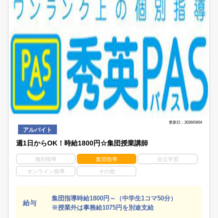
更新日：2026/03/04
アルバイト
週1日からOK！時給1800円☆集団授業講師
個別指導
集団指導
自立学習
オンライン指導
その他
集団指導時給1800円～（中学生1コマ50分）
給与
※授業外は事務給1075円を別途支給