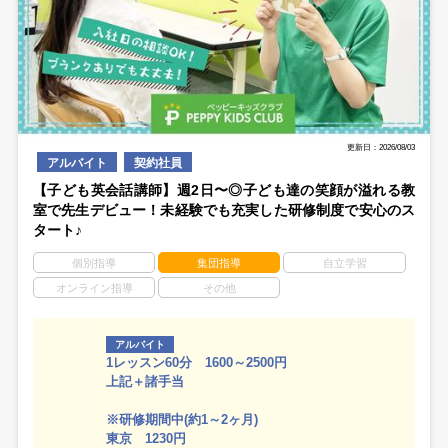
更新日：2026/08/03
アルバイト
契約社員
【子ども英会話講師】週2日〜◎子ども達の笑顔が溢れる教
室で先生デビュー！未経験でも充実した研修制度で安心のス
タート♪
個別指導
集団指導
自立学習
オンライン指導
その他
アルバイト
1レッスン60分 1600～2500円
上記＋諸手当
※研修期間中(約1～2ヶ月)
東京 1230円