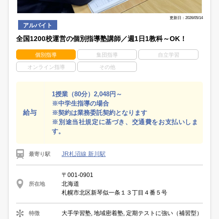
更新日：2026/05/14
アルバイト
全国1200校運営の個別指導塾講師／週1日1教科～OK！
個別指導
集団指導
自立学習
オンライン指導
その他
1授業（80分）2,048円～
※中学生指導の場合
給与
※契約は業務委託契約となります
※別途当社規定に基づき、交通費をお支払いしま
す。
JR札沼線 新川駅
最寄り駅
〒001-0901
北海道
所在地
札幌市北区新琴似一条１３丁目４番５号
大手学習塾, 地域密着塾, 定期テストに強い（補習型）
特徴