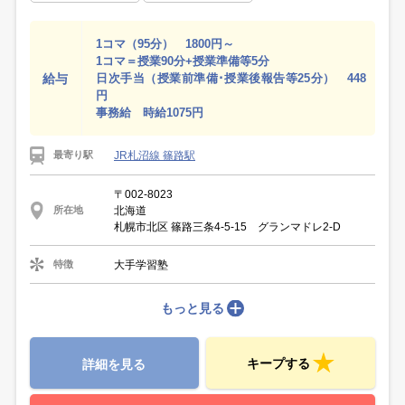
1コマ（95分） 1800円～
1コマ＝授業90分+授業準備等5分
給与
日次手当（授業前準備･授業後報告等25分） 448
円
事務給 時給1075円
JR札沼線 篠路駅
最寄り駅
〒002-8023
北海道
所在地
札幌市北区 篠路三条4-5-15 グランマドレ2‐D
大手学習塾
特徴
もっと見る
キープする
詳細を見る