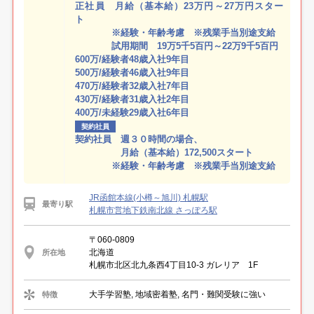
正社員 月給（基本給）23万円～27万円スター
ト
※経験・年齢考慮 ※残業手当別途支給
試用期間 19万5千5百円～22万9千5百円
600万/経験者48歳入社9年目
500万/経験者46歳入社9年目
470万/経験者32歳入社7年目
430万/経験者31歳入社2年目
400万/未経験29歳入社6年目
契約社員
契約社員 週３０時間の場合、
月給（基本給）172,500スタート
※経験・年齢考慮 ※残業手当別途支給
JR函館本線(小樽～旭川) 札幌駅
最寄り駅
札幌市営地下鉄南北線 さっぽろ駅
〒060-0809
北海道
所在地
札幌市北区北九条西4丁目10-3 ガレリア 1F
大手学習塾, 地域密着塾, 名門・難関受験に強い
特徴