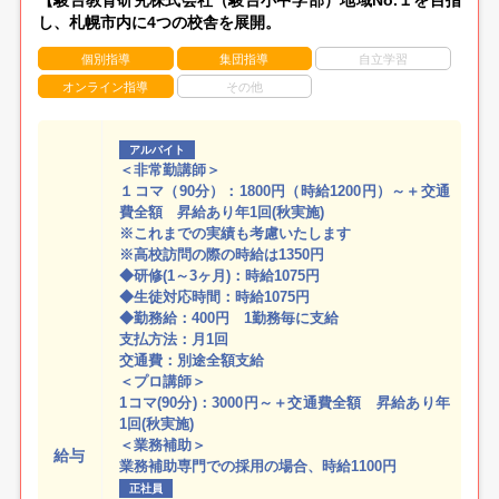
し、札幌市内に4つの校舎を展開。
個別指導
集団指導
自立学習
オンライン指導
その他
アルバイト
＜非常勤講師＞
１コマ（90分）：1800円（時給1200円）～＋交通
費全額 昇給あり年1回(秋実施)
※これまでの実績も考慮いたします
※高校訪問の際の時給は1350円
◆研修(1～3ヶ月)：時給1075円
◆生徒対応時間：時給1075円
◆勤務給：400円 1勤務毎に支給
支払方法：月1回
交通費：別途全額支給
＜プロ講師＞
1コマ(90分)：3000円～＋交通費全額 昇給あり年
1回(秋実施)
＜業務補助＞
給与
業務補助専門での採用の場合、時給1100円
正社員