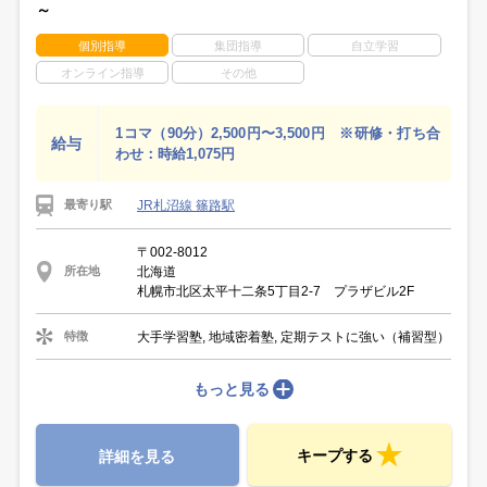
～
個別指導
集団指導
自立学習
オンライン指導
その他
1コマ（90分）2,500円〜3,500円 ※研修・打ち合
給与
わせ：時給1,075円
JR札沼線 篠路駅
最寄り駅
〒002-8012
北海道
所在地
札幌市北区太平十二条5丁目2-7 プラザビル2F
大手学習塾, 地域密着塾, 定期テストに強い（補習型）
特徴
もっと見る
キープする
詳細を見る