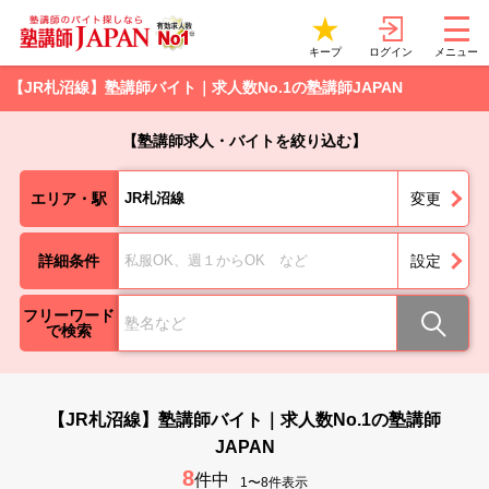
ログイン
キープ
メニュー
【JR札沼線】塾講師バイト｜求人数No.1の塾講師JAPAN
【塾講師求人・バイトを絞り込む】
エリア・駅
JR札沼線
変更
詳細条件
私服OK、週１からOK など
設定
フリーワード
で検索
【JR札沼線】塾講師バイト｜求人数No.1の塾講師
JAPAN
8
件中
1〜8件表示