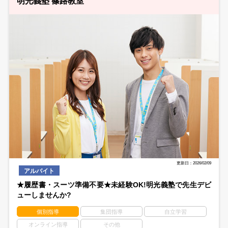
明光義塾 篠路教室
更新日：2026/02/09
アルバイト
★履歴書・スーツ準備不要★未経験OK!明光義塾で先生デビ
ューしませんか?
個別指導
集団指導
自立学習
オンライン指導
その他