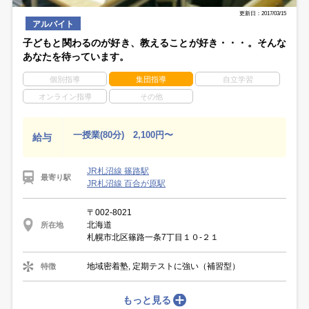
更新日：2017/03/15
アルバイト
子どもと関わるのが好き、教えることが好き・・・。そんな
あなたを待っています。
個別指導
集団指導
自立学習
オンライン指導
その他
一授業(80分) 2,100円〜
給与
JR札沼線 篠路駅
最寄り駅
JR札沼線 百合が原駅
〒002-8021
北海道
所在地
札幌市北区篠路一条7丁目１０-２１
地域密着塾, 定期テストに強い（補習型）
特徴
もっと見る