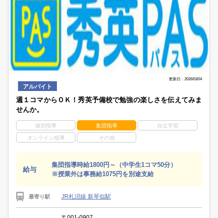
更新日：2026/03/04
アルバイト
週１コマからＯＫ！秀英予備校で勉強の楽しさを伝えてみま
せんか。
個別指導
集団指導
自立学習
オンライン指導
その他
集団指導時給1800円～（中学生1コマ50分）
給与
※授業外は事務給1075円を別途支給
JR札沼線 新琴似駅
最寄り駅
〒001-0907