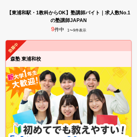
【東浦和駅・1教科からOK】塾講師バイト｜求人数No.1
の塾講師JAPAN
9
件中
1〜9件表示
森塾 東浦和校