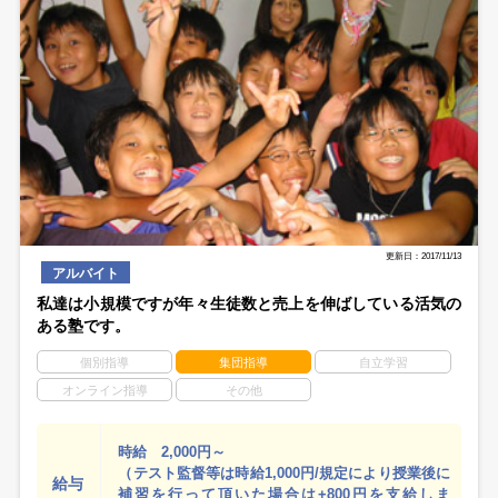
更新日：2017/11/13
アルバイト
私達は小規模ですが年々生徒数と売上を伸ばしている活気の
ある塾です。
個別指導
集団指導
自立学習
オンライン指導
その他
時給 2,000円～
（テスト監督等は時給1,000円/規定により授業後に
給与
補習を行って頂いた場合は+800円を支給しま