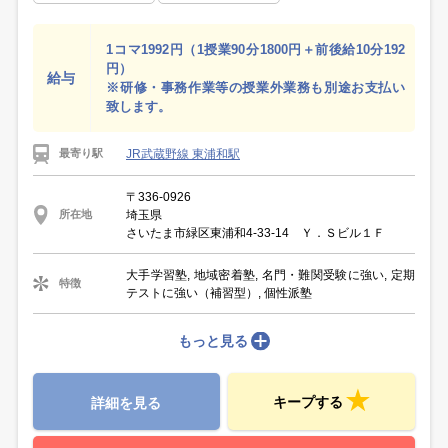
1コマ1992円（1授業90分1800円＋前後給10分192
円）
給与
※研修・事務作業等の授業外業務も別途お支払い
致します。
JR武蔵野線 東浦和駅
最寄り駅
〒336-0926
埼玉県
所在地
さいたま市緑区東浦和4-33-14 Ｙ．Ｓビル１Ｆ
大手学習塾, 地域密着塾, 名門・難関受験に強い, 定期
特徴
テストに強い（補習型）, 個性派塾
もっと見る
キープする
詳細を見る