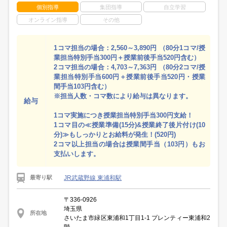
個別指導
集団指導
自立学習
オンライン指導
その他
1コマ担当の場合：2,560～3,890円 （80分1コマ/授
業担当特別手当300円＋授業前後手当520円含む）
2コマ担当の場合：4,703～7,363円 （80分2コマ/授
業担当特別手当600円＋授業前後手当520円・授業
間手当103円含む）
※担当人数・コマ数により給与は異なります。
給与
1コマ実施につき授業担当特別手当300円支給！
1コマ目の≪授業準備(15分)&授業終了後片付け(10
分)≫もしっかりとお給料が発生！(520円)
2コマ以上担当の場合は授業間手当（103円）もお
支払いします。
JR武蔵野線 東浦和駅
最寄り駅
〒336-0926
埼玉県
所在地
さいたま市緑区東浦和1丁目1-1 プレンティー東浦和2
階