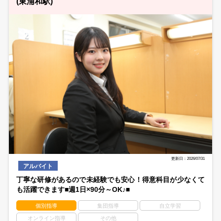
(東浦和駅)
更新日：2026/07/31
アルバイト
丁寧な研修があるので未経験でも安心！得意科目が少なくて
も活躍できます■週1日×90分～OK♪■
個別指導
集団指導
自立学習
オンライン指導
その他