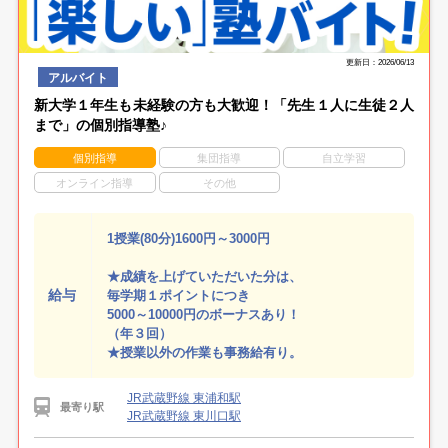
更新日：2026/06/13
アルバイト
新大学１年生も未経験の方も大歓迎！「先生１人に生徒２人
まで」の個別指導塾♪
個別指導
集団指導
自立学習
オンライン指導
その他
1授業(80分)1600円～3000円
★成績を上げていただいた分は、
給与
毎学期１ポイントにつき
5000～10000円のボーナスあり！
（年３回）
★授業以外の作業も事務給有り。
JR武蔵野線 東浦和駅
最寄り駅
JR武蔵野線 東川口駅