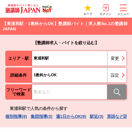
ログイン
キープ
メニュー
【東浦和駅・1教科からOK】塾講師バイト｜求人数No.1の塾講師
JAPAN
【塾講師求人・バイトを絞り込む】
エリア・駅
東浦和駅
変更
詳細条件
1教科からOK
設定
フリーワード
で検索
東浦和駅で人気の条件から探す
個別指導(8)
集団指導(3)
週1日からOK(8)
駅近(3)
英語など語学