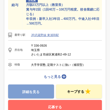
正社員
給与
月額23万円以上（教室長）
賞与年2回（1回40万～100万円程度。校舎業績に応
じる）
年収例：新卒入社3年目→400万円。中途入社4年目
→500万円。
JR武蔵野線 東浦和駅
最寄り駅
〒336-0926
埼玉県
所在地
さいたま市緑区東浦和2-49-12
大手学習塾, 定期テストに強い（補習型）
特徴
もっと見る
キープする
詳細を見る
応募する