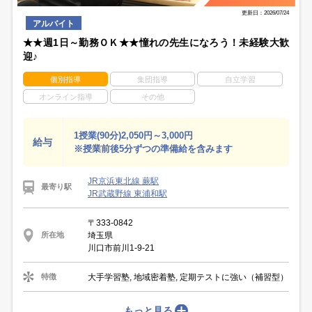
更新日：2026/07/24
アルバイト
★★週1日～勤務ＯＫ★★憧れの先生になろう！未経験大歓
迎♪
個別指導
集団指導
自立学習
オンライン指導
その他
1授業(90分)2,050円～3,000円
給与
※授業前後5分ずつの準備給を含みます
JR京浜東北線 蕨駅
最寄り駅
JR武蔵野線 東浦和駅
〒333-0842
埼玉県
所在地
川口市前川1-9-21
大手学習塾, 地域密着塾, 定期テストに強い（補習型）
特徴
もっと見る