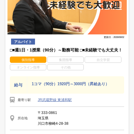
更新日：2026/06/02
アルバイト
□■週1日・1授業（90分）～勤務可能 □■未経験でも大丈夫！
個別指導
集団指導
自立学習
オンライン指導
その他
1コマ（90分）1920円～3000円（昇給あり）
給与
JR武蔵野線 東浦和駅
最寄り駅
〒333-0861
埼玉県
所在地
川口市柳崎4-28-38