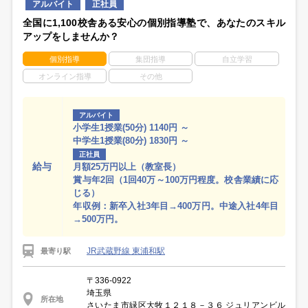
アルバイト
正社員
全国に1,100校舎ある安心の個別指導塾で、あなたのスキル
アップをしませんか？
個別指導
集団指導
自立学習
オンライン指導
その他
アルバイト
小学生1授業(50分) 1140円 ～
中学生1授業(80分) 1830円 ～
正社員
給与
月額25万円以上（教室長）
賞与年2回（1回40万～100万円程度。校舎業績に応
じる）
年収例：新卒入社3年目→400万円。中途入社4年目
→500万円。
JR武蔵野線 東浦和駅
最寄り駅
〒336-0922
埼玉県
所在地
さいたま市緑区大牧１２１８－３６ ジュリアンビル