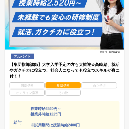
更新日：2026/04/10
アルバイト
【集団指導講師】大学入学予定の方も大歓迎☆高時給、就活
やガクチカに役立つ、社会人になっても役立つスキルが身に
付く！
個別指導
集団指導
自立学習
オンライン指導
その他
授業時給2520円～
授業外時給1225円
給与
※試用期間は授業時給2400円