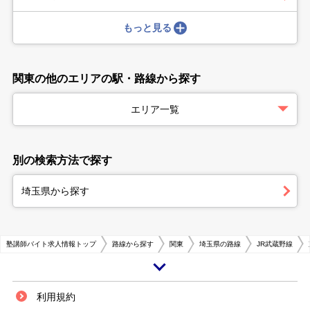
もっと見る
関東の他のエリアの駅・路線から探す
エリア一覧
別の検索方法で探す
埼玉県から探す
塾講師バイト求人情報トップ
路線から探す
関東
埼玉県の路線
JR武蔵野線
東浦和駅について 東浦和駅の紹介 JR武蔵野線の東浦和駅は、埼玉県さいた
利用規約
ま市緑区東浦和一丁目にあります。1番線が府中本町方面への上りホーム