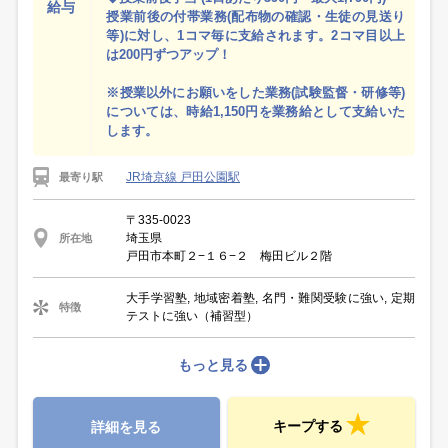
給与
授業前後の付帯業務(配布物の確認・生徒の見送り
等)に対し、1コマ毎に支給されます。2コマ目以上
は200円ずつアップ！
※授業以外にお願いをした業務(試験監督・研修等)
については、時給1,150円を業務給として支給いた
します。
JR埼京線 戸田公園駅
最寄り駅
〒335-0023
埼玉県
所在地
戸田市本町２−１６−２ 梅田ビル２階
大手学習塾, 地域密着塾, 名門・難関受験に強い, 定期
特徴
テストに強い（補習型）
もっと見る
キープする
詳細を見る