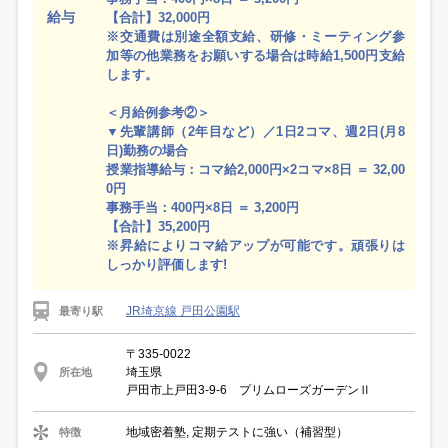
給与
【合計】32,000円
※交通費は別途全額支給、研修・ミーティング参
加等の他業務をお願いする場合は時給1,500円支給
します。
＜月給例参考②＞
▼先輩講師（2年目など）／1日2コマ、週2日(月8
日)勤務の場合
授業指導給与：コマ給2,000円×2コマ×8日 ＝ 32,00
0円
事務手当：400円×8日 ＝ 3,200円
【合計】35,200円
※昇給によりコマ給アップが可能です。頑張りは
しっかり評価します!
JR埼京線 戸田公園駅
最寄り駅
〒335-0022
埼玉県
所在地
戸田市上戸田3-9-6 プリムローズガーデンⅡ
地域密着塾, 定期テストに強い（補習型）
特徴