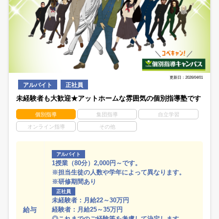
更新日：2026/04/01
アルバイト
正社員
未経験者も大歓迎★アットホームな雰囲気の個別指導塾です
個別指導
集団指導
自立学習
オンライン指導
その他
アルバイト
1授業（80分）2,000円～です。
※担当生徒の人数や学年によって異なります。
※研修期間あり
正社員
未経験者：月給22～30万円
給与
経験者：月給25～35万円
◎これまでのご経験等を考慮して決定します。