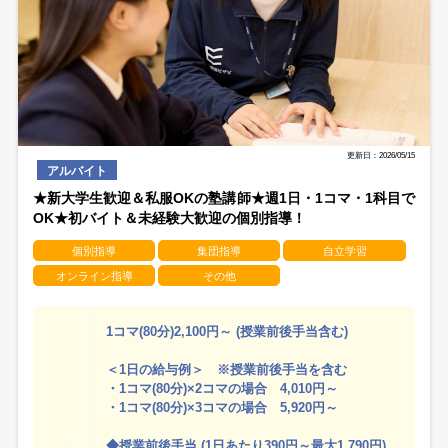
更新日：2026/05/15
アルバイト
★新大学生歓迎＆私服OKの塾講師★週1日・1コマ・1科目で
OK★初バイト＆未経験大歓迎の個別指導！
個別指導
集団指導
自立学習
オンライン指導
その他
1コマ(80分)2,100円～ (授業前後手当含む)
＜1日の給与例＞ ※授業前後手当を含む
・1コマ(80分)×2コマの場合 4,010円～
・1コマ(80分)×3コマの場合 5,920円～
◆授業前後手当 (1日あたり390円～最大1,790円)