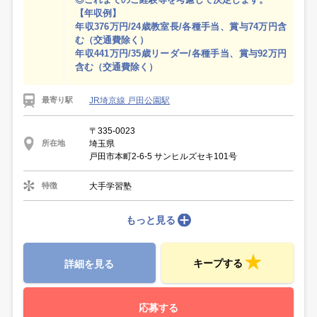
【年収例】
年収376万円/24歳教室長/各種手当、賞与74万円含
む（交通費除く）
年収441万円/35歳リーダー/各種手当、賞与92万円
含む（交通費除く）
JR埼京線 戸田公園駅
最寄り駅
〒335-0023
埼玉県
所在地
戸田市本町2-6-5 サンヒルズセキ101号
大手学習塾
特徴
もっと見る
キープする
詳細を見る
応募する