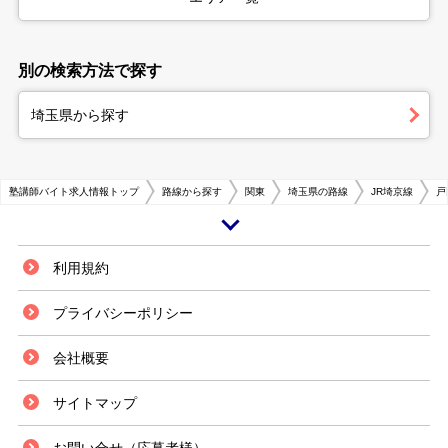
別の検索方法で探す
埼玉県から探す
塾講師バイト求人情報トップ
路線から探す
関東
埼玉県の路線
JR埼京線
戸
埼玉県南部の戸田市にあるJR埼京線の戸田公園駅は、都心池袋までの所要
利用規約
時間が約16分と抜群のアクセス利便性を誇ります。荒川のすぐ北にある駅
周辺は、古くからベッドタウンとして発展し、現在も住宅・マンション街が
プライバシーポリシー
広がっています。 街中には大型スーパーマーケットをはじめ、日々の生活
に便利な商店も充実している他、小中学校をメインに教育機関の数も多くな
会社概要
っています。加えて荒川沿いには戸田公園や河川敷をはじめ、緑豊かなスポ
ットも多く、オフの運動や憩い、そして子供と親しむ場としても便利に利用
できます。また戸田ボートレース場といったレジャーの場もあります。 戸
サイトマップ
田公園駅周辺のアルバイト求人は、地元住民の生活と密着した商店や飲食店
スタッフの仕事が多くなっている一方、駅周囲やその周辺にある主要道路沿