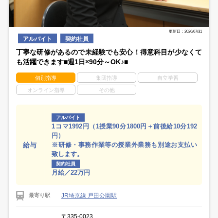
更新日：2026/07/31
アルバイト
契約社員
丁寧な研修があるので未経験でも安心！得意科目が少なくて
も活躍できます■週1日×90分～OK♪■
個別指導
集団指導
自立学習
オンライン指導
その他
アルバイト
1コマ1992円（1授業90分1800円＋前後給10分192
円）
給与
※研修・事務作業等の授業外業務も別途お支払い
致します。
契約社員
月給／22万円
JR埼京線 戸田公園駅
最寄り駅
〒335-0023