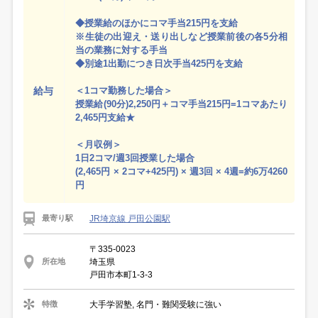
◆授業給のほかにコマ手当215円を支給
※生徒の出迎え・送り出しなど授業前後の各5分相
当の業務に対する手当
◆別途1出勤につき日次手当425円を支給
給与
＜1コマ勤務した場合＞
授業給(90分)2,250円＋コマ手当215円=1コマあたり
2,465円支給★
＜月収例＞
1日2コマ/週3回授業した場合
(2,465円 × 2コマ+425円) × 週3回 × 4週=約6万4260
円
JR埼京線 戸田公園駅
最寄り駅
〒335-0023
埼玉県
所在地
戸田市本町1-3-3
大手学習塾, 名門・難関受験に強い
特徴