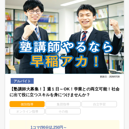
更新日：2026/07/28
アルバイト
【塾講師大募集！】週１日～OK！学業との両立可能！社会
に出て役に立つスキルを身につけませんか？
個別指導
集団指導
自立学習
オンライン指導
その他
1コマ(90分)2,250円～