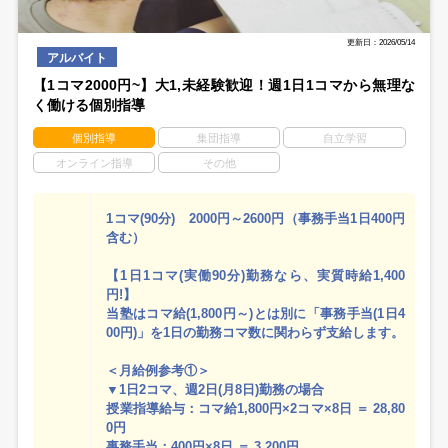
更新日：2026/05/14
アルバイト
【1コマ2000円~】大1,未経験歓迎！週1日1コマから無理な
く働ける個別指導
個別指導
集団指導
自立学習
オンライン指導
その他
1コマ(90分) 2000円～2600円（事務手当1日400円
含む）
【1日1コマ(実働90分)勤務なら、実質時給1,400
円!】
当塾はコマ給(1,800円～)とは別に「事務手当(1日4
00円)」を1日の勤務コマ数に関わらず支給します。
＜月給例参考①＞
▼1日2コマ、週2日(月8日)勤務の場合
授業指導給与：コマ給1,800円×2コマ×8日 ＝ 28,80
0円
事務手当：400円×8日 ＝ 3,200円