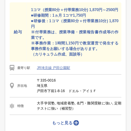
1コマ（授業80分＋付帯業務10分) 1,870円～2500円
■研修期間：1ヵ月 1コマ1,750円
■研修後：1コマ（授業80分＋付帯業務10分) 1,870
円
給与
※付帯業務は、授業準備・授業報告書作成等の作
業です。
※事務作業：1時間1,150円で教室運営で発生する
事務作業をお願いする場合があります。
（カリキュラム作成、面談等）
JR埼京線 戸田公園駅
最寄り駅
〒335-0016
埼玉県
所在地
戸田市下前1-8-16 ドエル・アイ１Ｆ
大手学習塾, 地域密着塾, 名門・難関受験に強い, 定期
特徴
テストに強い（補習型）
もっと見る