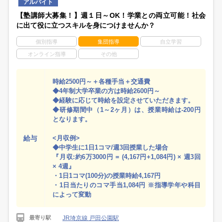
アルバイト
【塾講師大募集！】週１日～OK！学業との両立可能！社会
に出て役に立つスキルを身につけませんか？
個別指導
集団指導
自立学習
オンライン指導
その他
時給2500円～＋各種手当＋交通費
◆4年制大学卒業の方は時給2600円～
◆経験に応じて時給を設定させていただきます。
◆研修期間中（1～2ヶ月）は、授業時給は-200円
となります。
給与
<月収例>
◆中学生に1日1コマ/週3回授業した場合
『月収:約6万3000円 = (4,167円+1,084円) × 週3回
× 4週』
・1日1コマ(100分)の授業時給4,167円
・1日当たりのコマ手当1,084円 ※指導学年や科目
によって変動
JR埼京線 戸田公園駅
最寄り駅