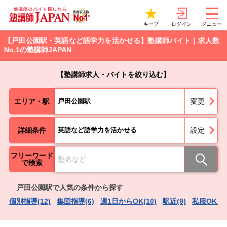
ログイン
キープ
メニュー
【戸田公園駅・英語など語学力を活かせる】塾講師バイト｜求人数
No.1の塾講師JAPAN
【塾講師求人・バイトを絞り込む】
エリア・駅
戸田公園駅
変更
詳細条件
英語など語学力を活かせる
設定
フリーワード
で検索
戸田公園駅で人気の条件から探す
個別指導(12)
集団指導(6)
週1日からOK(10)
駅近(9)
私服OK（