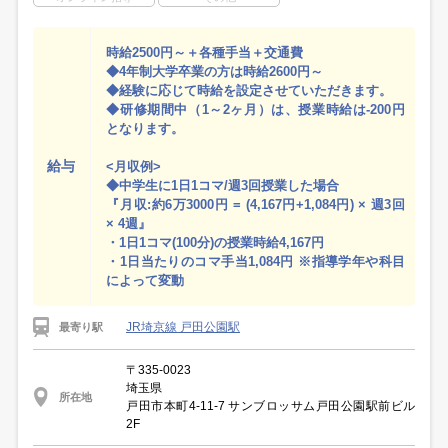
時給2500円～＋各種手当＋交通費
◆4年制大学卒業の方は時給2600円～
◆経験に応じて時給を設定させていただきます。
◆研修期間中（1～2ヶ月）は、授業時給は-200円
となります。
給与
<月収例>
◆中学生に1日1コマ/週3回授業した場合
『月収:約6万3000円 = (4,167円+1,084円) × 週3回
× 4週』
・1日1コマ(100分)の授業時給4,167円
・1日当たりのコマ手当1,084円 ※指導学年や科目
によって変動
JR埼京線 戸田公園駅
最寄り駅
〒335-0023
埼玉県
所在地
戸田市本町4-11-7 サンブロッサム戸田公園駅前ビル
2F