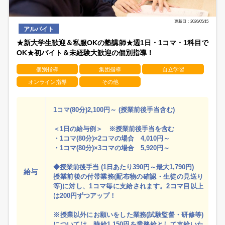
更新日：2026/05/15
アルバイト
★新大学生歓迎＆私服OKの塾講師★週1日・1コマ・1科目で
OK★初バイト＆未経験大歓迎の個別指導！
個別指導
集団指導
自立学習
オンライン指導
その他
1コマ(80分)2,100円～ (授業前後手当含む)
＜1日の給与例＞ ※授業前後手当を含む
・1コマ(80分)×2コマの場合 4,010円～
・1コマ(80分)×3コマの場合 5,920円～
◆授業前後手当 (1日あたり390円～最大1,790円)
給与
授業前後の付帯業務(配布物の確認・生徒の見送り
等)に対し、1コマ毎に支給されます。2コマ目以上
は200円ずつアップ！
※授業以外にお願いをした業務(試験監督・研修等)
については、時給1,150円を業務給として支給いた