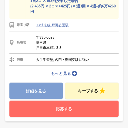
1日2コマ/週3回授業した場合
(2,465円 × 2コマ+425円) × 週3回 × 4週=約6万4260
円
JR埼京線 戸田公園駅
最寄り駅
〒335-0023
埼玉県
所在地
戸田市本町1-3-3
大手学習塾, 名門・難関受験に強い
特徴
もっと見る
キープする
詳細を見る
応募する