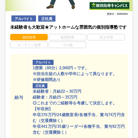
更新日：2026/04/01
アルバイト
正社員
未経験者も大歓迎★アットホームな雰囲気の個別指導塾です
個別指導
集団指導
自立学習
オンライン指導
その他
アルバイト
1授業（80分）2,000円～です。
※担当生徒の人数や学年によって異なります。
※研修期間あり
正社員
未経験者：月給22～30万円
給与
経験者：月給25～35万円
◎これまでのご経験等を考慮して決定します。
【年収例】
年収376万円/24歳教室長/各種手当、賞与74万円含
む（交通費除く）
年収441万円/35歳リーダー/各種手当、賞与92万円
含む（交通費除く）