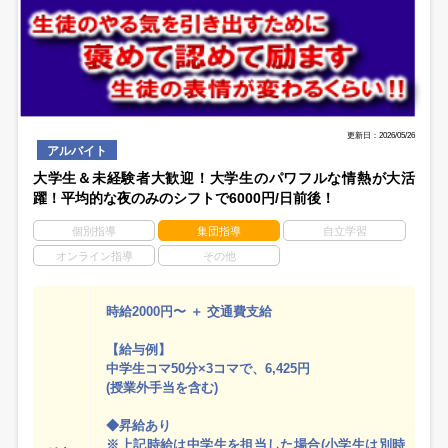
更新日：2026/05/26
アルバイト
大学生＆未経験者大歓迎！大学生のパワフルな情熱が大活
躍！平均的な夜のみのシフトで6000円/日前後！
個別指導
集団指導
自立学習
オンライン指導
その他
時給2000円〜 ＋ 交通費支給
【給与例】
中学生コマ50分×3コマで、6,425円
(授業外手当を含む)
◆昇給あり
※上記時給は中学生を担当した場合(小学生は別時