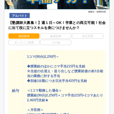
更新日：2026/07/28
アルバイト
【塾講師大募集！】週１日～OK！学業との両立可能！社会
に出て役に立つスキルを身につけませんか？
個別指導
集団指導
自立学習
オンライン指導
その他
1コマ(90分)2,250円～
◆授業給のほかにコマ手当215円を支給
※生徒の出迎え・送り出しなど授業前後の各5分相
当の業務に対する手当
◆別途1出勤につき日次手当425円を支給
給与
＜1コマ勤務した場合＞
授業給(90分)2,250円＋コマ手当215円=1コマあたり
2,465円支給★
＜月収例＞