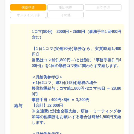
個別指導
集団指導
自立学習
オンライン指導
その他
1コマ(90分) 2000円～2600円（事務手当1日400円
含む）
【1日1コマ(実働90分)勤務なら、実質時給1,400
円!】
当塾はコマ給(1,800円～)とは別に「事務手当(1日4
00円)」を1日の勤務コマ数に関わらず支給します。
＜月給例参考①＞
▼1日2コマ、週2日(月8日)勤務の場合
授業指導給与：コマ給1,800円×2コマ×8日 ＝ 28,80
0円
事務手当：400円×8日 ＝ 3,200円
給与
【合計】32,000円
※交通費は別途全額支給、研修・ミーティング参
加等の他業務をお願いする場合は時給1,500円支給
します。
＜月給例参考②＞