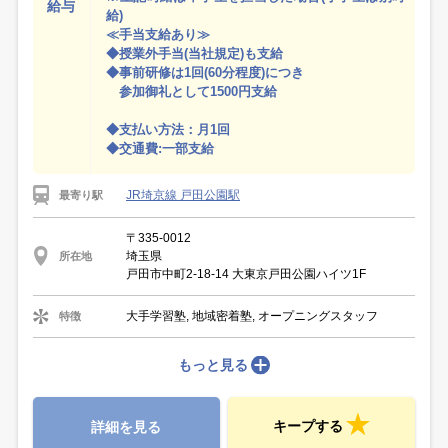
給与
給)
≪手当支給あり≫
◆授業外手当(当社規定)も支給
◆事前研修は1回(60分程度)につき
参加御礼として1500円支給
◆支払い方法：月1回
◆交通費:一部支給
JR埼京線 戸田公園駅
最寄り駅
〒335-0012
埼玉県
所在地
戸田市中町2-18-14 大東京戸田公園ハイツ1F
大手学習塾, 地域密着塾, オープニングスタッフ
特徴
もっと見る
キープする
詳細を見る