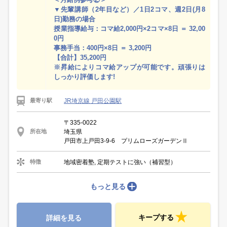
▼先輩講師（2年目など）／1日2コマ、週2日(月8
日)勤務の場合
授業指導給与：コマ給2,000円×2コマ×8日 ＝ 32,00
0円
事務手当：400円×8日 ＝ 3,200円
【合計】35,200円
※昇給によりコマ給アップが可能です。頑張りは
しっかり評価します!
JR埼京線 戸田公園駅
最寄り駅
〒335-0022
埼玉県
所在地
戸田市上戸田3-9-6 プリムローズガーデンⅡ
地域密着塾, 定期テストに強い（補習型）
特徴
もっと見る
キープする
詳細を見る