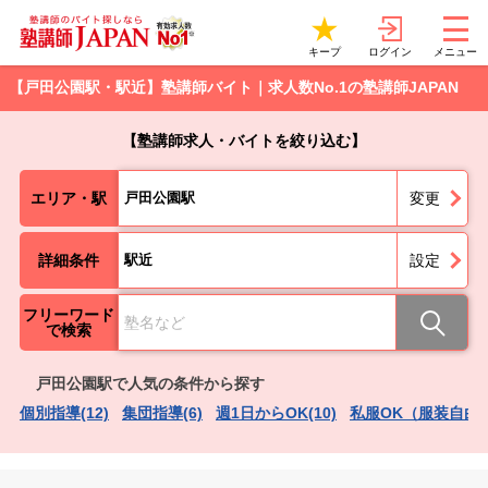
ログイン
キープ
メニュー
【戸田公園駅・駅近】塾講師バイト｜求人数No.1の塾講師JAPAN
【塾講師求人・バイトを絞り込む】
エリア・駅
戸田公園駅
変更
詳細条件
駅近
設定
フリーワード
で検索
戸田公園駅で人気の条件から探す
個別指導(12)
集団指導(6)
週1日からOK(10)
私服OK（服装自由）