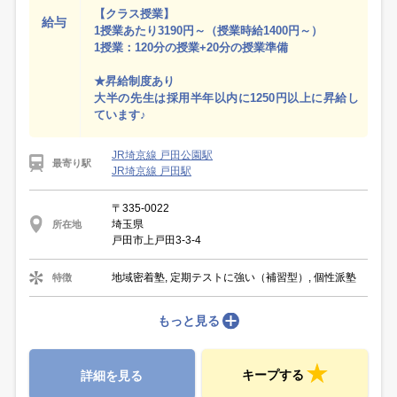
【クラス授業】
給与
1授業あたり3190円～（授業時給1400円～）
1授業：120分の授業+20分の授業準備
★昇給制度あり
大半の先生は採用半年以内に1250円以上に昇給し
ています♪
JR埼京線 戸田公園駅
最寄り駅
JR埼京線 戸田駅
〒335-0022
埼玉県
所在地
戸田市上戸田3-3-4
地域密着塾, 定期テストに強い（補習型）, 個性派塾
特徴
もっと見る
キープする
詳細を見る