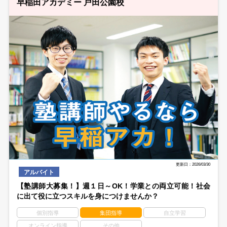
早稲田アカデミー 戸田公園校
更新日：2026/03/30
アルバイト
【塾講師大募集！】週１日～OK！学業との両立可能！社会
に出て役に立つスキルを身につけませんか？
個別指導
集団指導
自立学習
オンライン指導
その他