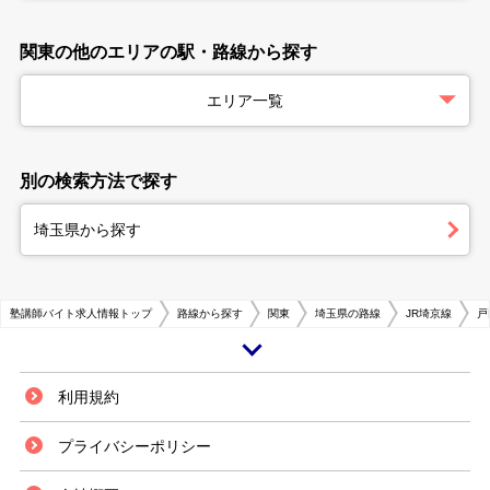
関東の他のエリアの駅・路線から探す
エリア一覧
別の検索方法で探す
埼玉県から探す
塾講師バイト求人情報トップ
路線から探す
関東
埼玉県の路線
JR埼京線
戸
埼玉県南部の戸田市にあるJR埼京線の戸田公園駅は、都心池袋までの所要
利用規約
時間が約16分と抜群のアクセス利便性を誇ります。荒川のすぐ北にある駅
周辺は、古くからベッドタウンとして発展し、現在も住宅・マンション街が
プライバシーポリシー
広がっています。 街中には大型スーパーマーケットをはじめ、日々の生活
に便利な商店も充実している他、小中学校をメインに教育機関の数も多くな