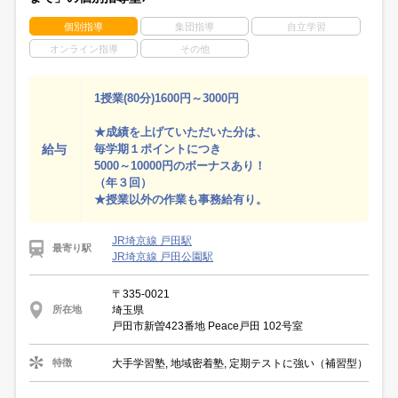
個別指導
集団指導
自立学習
オンライン指導
その他
1授業(80分)1600円～3000円
★成績を上げていただいた分は、
給与
毎学期１ポイントにつき
5000～10000円のボーナスあり！
（年３回）
★授業以外の作業も事務給有り。
JR埼京線 戸田駅
最寄り駅
JR埼京線 戸田公園駅
〒335-0021
埼玉県
所在地
戸田市新曽423番地 Peace戸田 102号室
大手学習塾, 地域密着塾, 定期テストに強い（補習型）
特徴