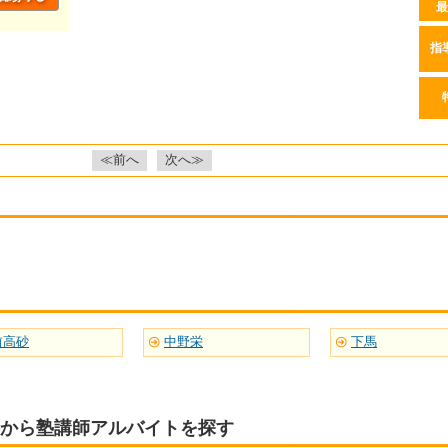
最
指
≪前へ
次へ≫
前高砂
中野栄
下馬
から塾講師アルバイトを探す