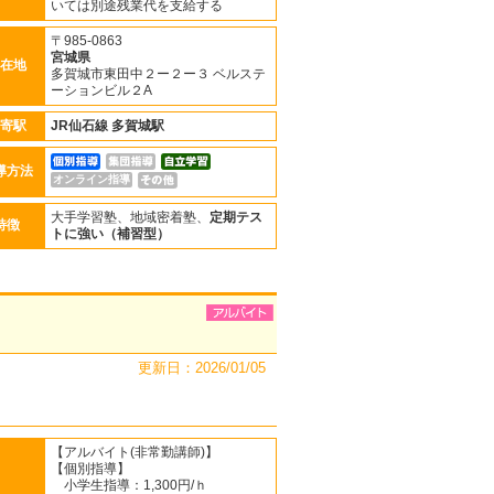
いては別途残業代を支給する
〒985-0863
宮城県
在地
多賀城市東田中２ー２ー３ ベルステ
ーションビル２A
寄駅
JR仙石線
多賀城駅
導方法
オンライン指導
大手学習塾、地域密着塾、
定期テス
特徴
トに強い（補習型）
更新日：2026/01/05
【アルバイト(非常勤講師)】
【個別指導】
小学生指導：1,300円/ｈ