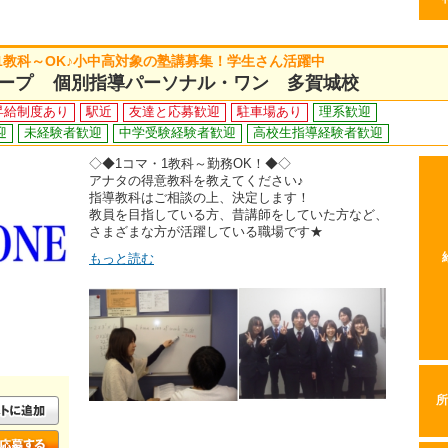
1教科～OK♪小中高対象の塾講募集！学生さん活躍中
ープ 個別指導パーソナル・ワン 多賀城校
昇給制度あり
駅近
友達と応募歓迎
駐車場あり
理系歓迎
迎
未経験者歓迎
中学受験経験者歓迎
高校生指導経験者歓迎
◇◆1コマ・1教科～勤務OK！◆◇
アナタの得意教科を教えてください♪
指導教科はご相談の上、決定します！
教員を目指している方、昔講師をしていた方など、
さまざまな方が活躍している職場です★
もっと読む
所