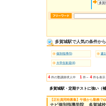
多賀城駅で人気の条件から
個別指導(5)
週1
大学生歓迎(4)
4
1
4
件の塾講師求人中
件～
件を表示
多賀城駅・定期テストに強い（
【正社員同時募集】午後から勤務で
ナビ個別指導学院 多賀城校