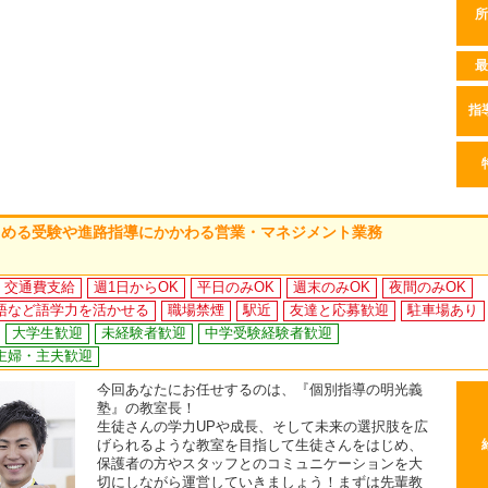
所
最
指
じめる受験や進路指導にかかわる営業・マネジメント業務
交通費支給
週1日からOK
平日のみOK
週末のみOK
夜間のみOK
語など語学力を活かせる
職場禁煙
駅近
友達と応募歓迎
駐車場あり
大学生歓迎
未経験者歓迎
中学受験経験者歓迎
主婦・主夫歓迎
今回あなたにお任せするのは、『個別指導の明光義
塾』の教室長！
生徒さんの学力UPや成長、そして未来の選択肢を広
げられるような教室を目指して生徒さんをはじめ、
保護者の方やスタッフとのコミュニケーションを大
切にしながら運営していきましょう！まずは先輩教