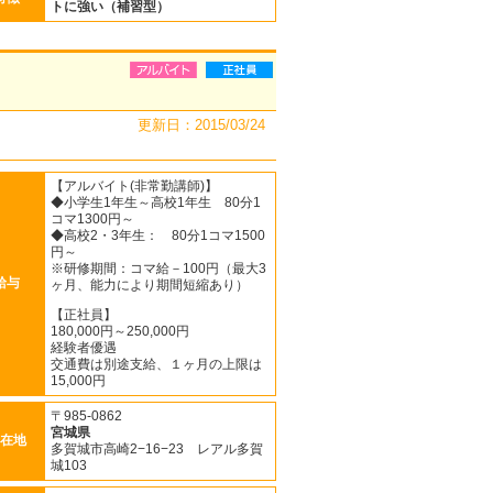
トに強い（補習型）
更新日：2015/03/24
【アルバイト(非常勤講師)】
◆小学生1年生～高校1年生 80分1
コマ1300円～
◆高校2・3年生： 80分1コマ1500
円～
※研修期間：コマ給－100円（最大3
給与
ヶ月、能力により期間短縮あり）
【正社員】
180,000円～250,000円
経験者優遇
交通費は別途支給、１ヶ月の上限は
15,000円
〒985-0862
宮城県
在地
多賀城市高崎2−16−23 レアル多賀
城103