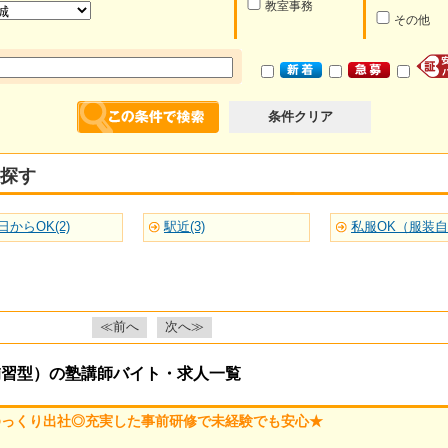
教室事務
その他
条件クリア
探す
日からOK(2)
駅近(3)
私服OK（服装自由
≪前へ
次へ≫
補習型）の塾講師バイト・求人一覧
ゆっくり出社◎充実した事前研修で未経験でも安心★