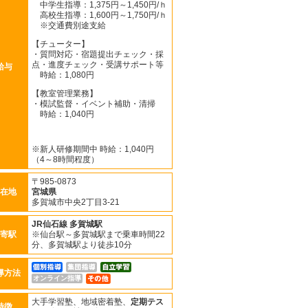
中学生指導：1,375円～1,450円/ｈ
高校生指導：1,600円～1,750円/ｈ
※交通費別途支給
【チューター】
・質問対応・宿題提出チェック・採
点・進度チェック・受講サポート等
給与
時給：1,080円
【教室管理業務】
・模試監督・イベント補助・清掃
時給：1,040円
※新人研修期間中 時給：1,040円
（4～8時間程度）
〒985-0873
在地
宮城県
多賀城市中央2丁目3-21
JR仙石線
多賀城駅
寄駅
※仙台駅～多賀城駅まで乗車時間22
分、多賀城駅より徒歩10分
導方法
オンライン指導
大手学習塾、地域密着塾、
定期テス
特徴