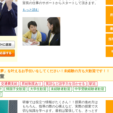
室長の仕事のサポートからスタートして頂きます。
もっと読む
所
最
指
「夢」を叶えるお手伝いをしてください！未経験の方も大歓迎です！！
室
交通費支給
昇給制度あり
英語など語学力を活かせる
駅近
中
帰国子女歓迎
大学生歓迎
未経験者歓迎
中学受験経験者歓迎
迎
研修では役立つ情報がたくさん！！授業の進め方は
もちろん、指導の際の心構えなど、実際の授業で大
切な知識を学べます。最初は緊張しても、きっとす