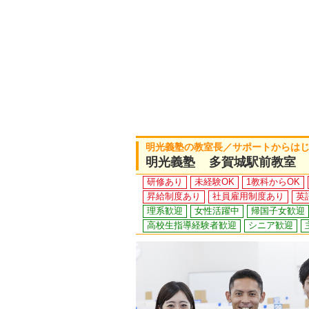
明光義塾の教室長／サポートからは
明光義塾 多賀城駅前教室
研修あり
未経験OK
1教科からOK
昇給制度あり
社員雇用制度あり
英
理系歓迎
女性活躍中
帰国子女歓迎
高校生指導経験者歓迎
シニア歓迎