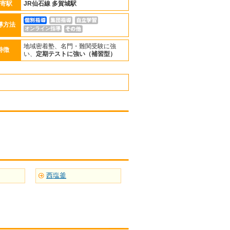
寄駅
JR仙石線
多賀城駅
導方法
オンライン指導
地域密着塾、名門・難関受験に強
特徴
い、
定期テストに強い（補習型）
西塩釜