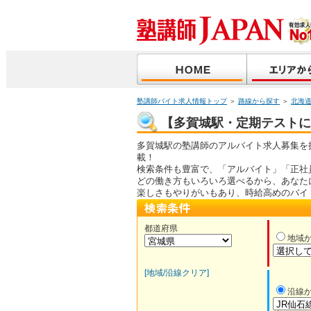
塾講師バイト求人情報トップ
＞
路線から探す
＞
北海
【多賀城駅・定期テストに強
多賀城駅の塾講師のアルバイト求人募集を
載！
検索条件も豊富で、「アルバイト」「正社
どの働き方もいろいろ選べるから、あなた
楽しさもやりがいもあり、時給高めのバイ
都道府県
地域
[地域/沿線クリア]
沿線