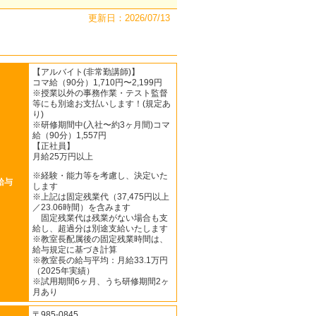
更新日：2026/07/13
【アルバイト(非常勤講師)】
コマ給（90分）1,710円〜2,199円
※授業以外の事務作業・テスト監督
等にも別途お支払いします！(規定あ
り)
※研修期間中(入社〜約3ヶ月間)コマ
給（90分）1,557円
【正社員】
月給25万円以上
※経験・能力等を考慮し、決定いた
給与
します
※上記は固定残業代（37,475円以上
／23.06時間）を含みます
固定残業代は残業がない場合も支
給し、超過分は別途支給いたします
※教室長配属後の固定残業時間は、
給与規定に基づき計算
※教室長の給与平均：月給33.1万円
（2025年実績）
※試用期間6ヶ月、うち研修期間2ヶ
月あり
〒985-0845