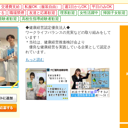
交通費支給
私服OK（服装自由）
週1日からOK
平日のみOK
せる
職場禁煙
友達と応募歓迎
理系歓迎
女性活躍中
帰国子女歓迎
経験者歓迎
高校生指導経験者歓迎
◆健康経営認定優良法人◆
ワークライフバランスの充実などの取り組みをして
います！
＊当社は、健康経営推進検討会より
優良な健康経営を実践している企業として認定さ
れています。
もっと読む