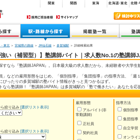
道・東北
＞
宮城県の路線
＞
JR仙石線
＞
多賀城駅
＞ 詳細検索結果
い（補習型）】塾講師バイト｜求人数No.1の塾講師JA
探すなら『塾講師JAPAN』。日本最大級の求人数だから、未経験者や大学生
員」などの雇用形態をはじめ、「個別指導」「集団指導」の指導方法、「週１
にぴったりの多賀城駅の塾バイト情報がきっと見つかるはず。
トなら塾講師！『塾講師JAPAN』は多賀城駅の「塾で働きたい」あなたを応
雇用形態
指導方法
から絞り込み
[選択リスト表示]
アルバイト(非
個別指導
常勤講師)
集団指導
正社員
自立学習
から絞り込み
[選択リスト表示]
契約社員
オンライ