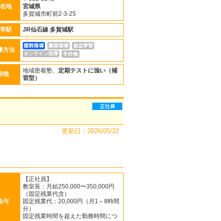
在地
宮城県
多賀城市町前2-3-25
寄駅
JR仙石線
多賀城駅
導方法
オンライン指導
地域密着塾、
定期テストに強い（補
特徴
習型）
更新日：2026/05/22
【正社員】
教室長：月給250,000〜350,000円
（固定残業代含）
給与
固定残業代：20,000円（月1～8時間
分）
固定残業時間を超えた勤務時間につ